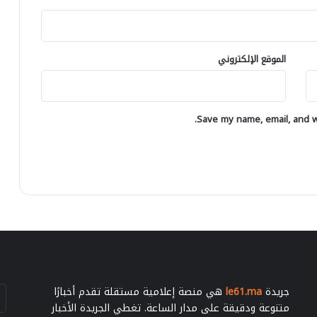
ا
ع
ل
ل
"
ى
ف
ا
الموقع الإلكتروني
ر
ل
ح
ص
ا
ح
ن
ر
ي
Save my name, email, and we
ا
ن
ء
"
جريدة
le61.ma
هي منصة إعلامية مستقلة تقدم أخبارًا
أد
بر
متنوعة ودقيقة على مدار الساعة. تغطي الجريدة الأخبار