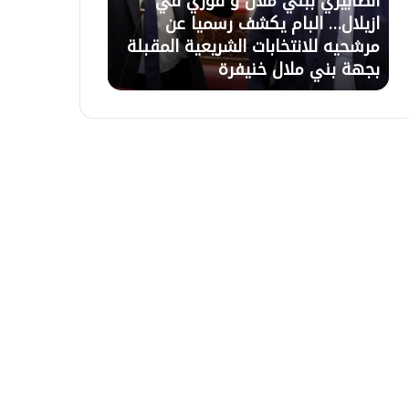
الصابيري ببني ملال و فوزي في
21 يوليوز 2026
ر
ل
ازيلال… البام يكشف رسميا عن
تعليق الاعتصام
ي
ا
مرشحيه للانتخابات الشريعية المقبلة
السلطات وبرمج
ب
ع
بجهة بني ملال خنيفرة
التعويضات غذا 
ب
ت
ن
ص
ي
ا
م
م
ل
ب
ا
أ
ل
ز
و
ي
ف
ل
و
ا
ز
ل
ي
ب
ف
ع
ي
د
ا
ح
ز
و
ي
ا
ل
ر