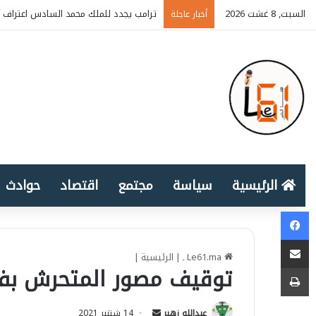
السبت, 8 غشت 2026
ترامب يجدد للملك محمد السادس اعتراف أ
أخبار عاجلة
الرئيسية
سياسة
مجتمع
اقتصاد
حوادث
Facebook
المشاركة عبر البريد الإلكتروني
Le61.ma ـ
|
الرئيسية
|
طباعة
توقيف مصور المتحرش بف
عبدالله زهير
S
14 شتنبر 2021