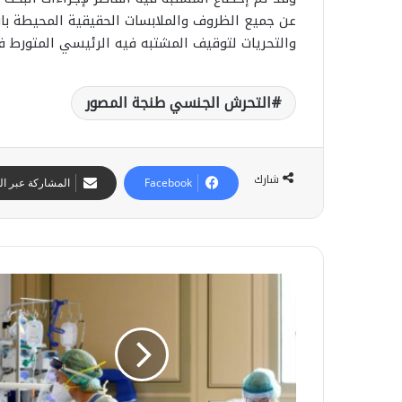
عن جميع الظروف والملابسات الحقيقية المحيطة بارتك
والتحريات لتوقيف المشتبه فيه الرئيسي المتورط 
التحرش الجنسي طنجة المصور
شارك
Facebook
المشاركة عبر الب
و
ز
ح
ا
س
ر
ن
ة
ب
ا
ا
12 يوليوز 2026
ل
م