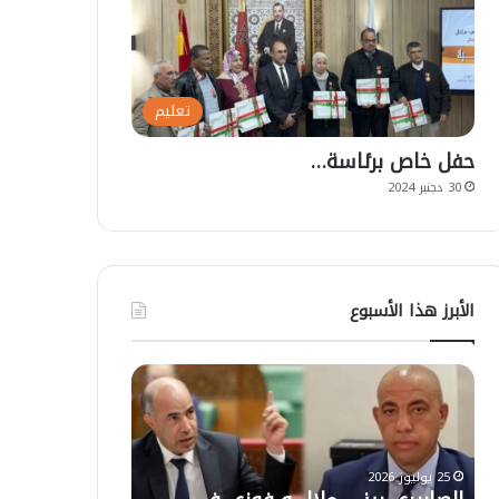
تعليم
حفل خاص برئاسة…
30 دجنبر 2024
الأبرز هذا الأسبوع
ا
ت
ل
ع
ص
ل
ا
ي
ب
ق
25 يوليوز 2026
ي
ا