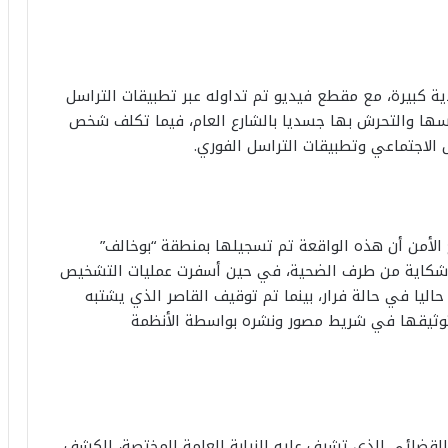
ة كبيرة، مع مقطع فيديو تم تداوله عبر تطبيقات التراسل
بسها والتحرش بها جسديا بالشارع العام، فيما تكلف شخص
 الاجتماعي وتطبيقات التراسل الفوري.
 الأمن أن هذه الواقعة تم تسجيلها بمنطقة “بوخالف”
و شكاية من طرف الضحية، في حين أسفرت عمليات التشخيص
ليا في حالة فرار، بينما تم توقيف القاصر الذي يشتبه
توثيقها في شريط مصور ونشره بواسطة الأنظمة
 القضائي الذي تشرف عليه النيابة العامة المختصة، للكشف