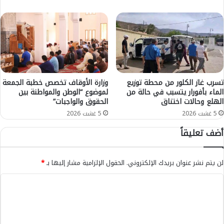
ل
ة
ن
ت
ا
ت
ن
ع
س
ل
ح
ق
ا
ب
ب
ا
تسرب غاز الكلور من محطة توزيع
وزارة الأوقاف تخصص خطبة الجمعة
ه
ل
الماء بأفورار يتسبب في حالة من
لموضوع “الوطن والمواطنة بين
م
الهلع وحالات اختناق
الحقوق والواجبات”
ن
ن
ص
5 غشت 2026
5 غشت 2026
إ
ب
أضف تعليقاً
ن
و
ت
ا
خ
ل
لن يتم نشر عنوان بريدك الإلكتروني.
الحقول الإلزامية مشار إليها بـ
*
ا
ا
ب
ح
ا
ا
ت
ت
ل
ي
ا
ا
ت
ل
ل