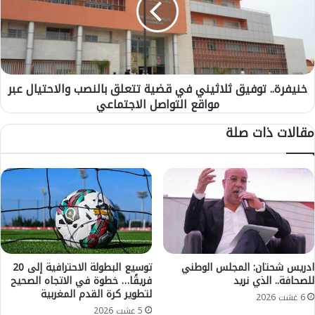
ح
ر
ر
ة
ك
.
ة
.
ا
ت
ل
خنيفرة.. توفيق ثلاثيني في قضية تتعلق بالنصب والاحتيال عبر
و
ش
مواقع التواصل الاجتماعي
ف
ع
ي
مقالات ذات صلة
ب
ق
ي
ث
ة
ل
ب
ا
ب
ث
ن
ي
ي
ن
م
ي
ل
ف
ا
ي
ادريس شحتان: المجلس الوطني
توسيع البطولة الاحترافية إلى 20
ل
للصحافة.. الذي نريد
فريقًا… خطوة في الاتجاه الصحيح
ق
لتطوير كرة القدم المغربية
ي
ض
6 غشت 2026
ع
ي
5 غشت 2026