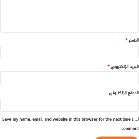
ع
م
ع
س
ب
ل
ت
ر
ي
ش
م
ا
و
ق
ر
ا
*
الاسم
*
ي
ق
ن
ع
_
ا
ا
ل
البريد الإلكتروني
*
ل
ت
ت
و
ف
ا
ا
ص
ص
الموقع الإلكتروني
ل
ي
ا
ل
ل
ا
Save my name, email, and website in this browser for the next time I
ج
ت
comment.
م
ا