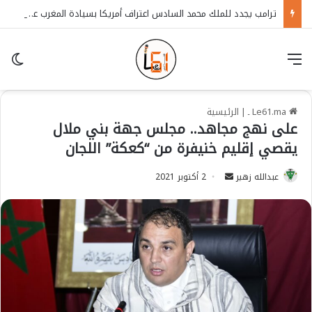
ترامب يجدد للملك محمد السادس اعتراف أمريكا بسيادة المغرب على الصحراء
قائمة
in
Le61.ma ـ
|
الرئيسية
على نهج مجاهد.. مجلس جهة بني ملال
يقصي إقليم خنيفرة من “كعكة” اللجان
عبدالله زهير
S
2 أكتوبر 2021
e
n
d
a
n
e
m
a