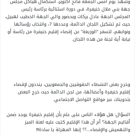
وشهد يوم أمس الجمعة فاتح أكتوبر، استكمال هياكل مجلس
جهة بني ملال خنيفرة، في دورة اسثنائية برئاسة رئيس
المجلس الجهة عادل بركات وبحضور والي الجهة الخطيب لهبيل،
حيث تم تشكيل اللجان الدائمة، وعددها 7، وانتخاب رؤسائها
ونوابهم، لتسفر “الوزيعة” عن إقصاء إقليم خنيفرة من رئاسة أو
نيابة أية لجنة من هذه اللجان.
وخرج بعض النشطاء الحقوقيين والجمعويين، ينددون لإقصاء
إقليم خنيفرة وأعضائها، من لجن الدائمة حيث خرج البعض
بتدوينات عبر مواقع التواصل الاجتماعي.
السؤال: هل هؤلاء الناس على علم بأن إقليم خنيفرة يوجد ضمن
أقاليم الجهة؟ أم أن هذا الإقليم كتبت عليه لعنة الميز
والتهميش والإقصاء…؟؟ إنها المهزلة يا سادة!!!