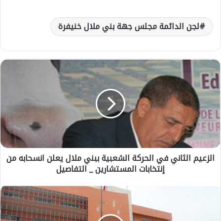
لجن الدائمة مجلس جهة بني ملال خنيفرة
ا
ل
ز
ع
ي
م
ا
ل
ث
الزعيم الثاني في الحركة الشعبية ببني ملال يعلن انسحابه من
ا
إنتخابات المستشارين _ التفاصيل
ن
ي
ف
خ
ي
ن
ا
ي
ل
ف