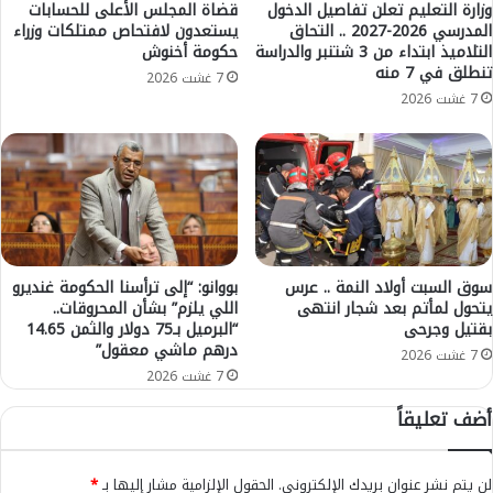
ت
ا
وزارة التعليم تعلن تفاصيل الدخول
قضاة المجلس الأعلى للحسابات
ر
المدرسي 2026-2027 .. التحاق
يستعدون لافتحاص ممتلكات وزراء
ل
التلاميذ ابتداء من 3 شتنبر والدراسة
حكومة أخنوش
ح
م
تنطلق في 7 منه
إ
ل
7 غشت 2026
ق
ك
7 غشت 2026
ا
ي
م
ل
ة
ف
ك
ت
أ
ح
س
ت
ا
ح
ل
ق
سوق السبت أولاد النمة .. عرس
بووانو: “إلى ترأسنا الحكومة غنديرو
ع
يتحول لمأتم بعد شجار انتهى
اللي يلزم” بشأن المحروقات..
ي
بقتيل وجرحى
“البرميل بـ75 دولار والثمن 14.65
ا
ق
درهم ماشي معقول”
ل
م
7 غشت 2026
م
ع
7 غشت 2026
ك
ع
أضف تعليقاً
ل
ض
ع
و
ا
ج
لن يتم نشر عنوان بريدك الإلكتروني.
الحقول الإلزامية مشار إليها بـ
*
م