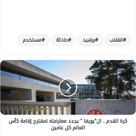
انقلاب
برشيد
حادثة
مستخدم
ك
ر
ة
ا
ل
ق
د
م
.
كرة القدم .. ال"يويفا " يجدد معارضته لمقترح إقامة كأس
.
العالم كل عامين
ا
ل