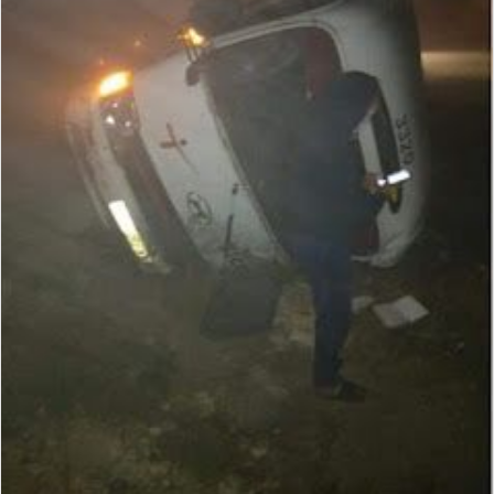
a
i
l