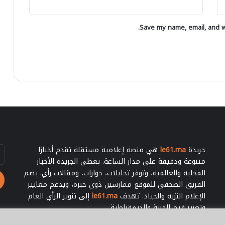
ع
ش
ل
ح
ى
ي
Save my name, email, and we
ا
ه
ل
ل
ص
ل
ح
ا
ر
ن
ا
ت
ء
خ
ا
ب
ا
ت
ا
جريدة
le61.ma
هي منصة إعلامية مستقلة تقدم أخبارًا
أد
ل
بر
متنوعة ودقيقة على مدار الساعة. تغطي الجريدة الأخبار
ش
ال
المحلية والعالمية، وتوفر تحليلات، حوارات، ومقالات رأي. يضم
ر
الفريق الصحفي للموقع ممارسين ذوي خبرة، ويدعم معايير
ي
الإعلام النزيه والحياد. تهدف
le61.ma
إلى تنوير الرأي العام
ع
وتعزيز قيم الحرية والديمقراطية.
ي
ة