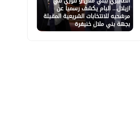
يري ببني ملال و فوزي في
21 يوليوز 2026
ل
ل… البام يكشف رسميا عن
تعليق الاعتصام بأزيلال 
ا
ه للانتخابات الشريعية المقبلة
السلطات وبرمجة اجتما
ع
بني ملال خنيفرة
التعويضات غذا الاربعاء 
ت
ص
ا
م
ب
أ
ز
ي
ل
ا
ل
ب
ع
د
ح
و
ا
ر