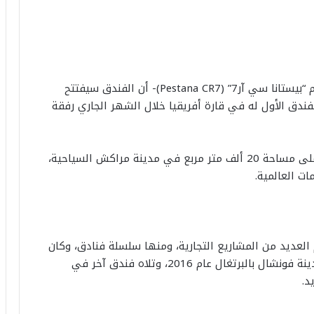
وأعلن موقع الفندق على الإنترنت -والذي يحمل اسم “بيستانا سي آر7” (Pestana CR7)- أن الفندق سيفتتح
الفندق الأول له في قارة أفريقيا خلال الشهر الجاري رفقة
ويعد فندق رونالدو الجديد جزءا من مركز للتسوق على مساحة 20 ألف متر مربع في مدينة مراكش السياحية،
موعة “سي آر7” (CR7) التي تضمّ العديد من المشاريع التجارية، ومنها سلسلة فنادق، وكان
أول فندق في مسقط رأس النجم البرتغالي في مدينة فونشال بالبرتغال عام 2016، وتلاه فندق آخر في
د.