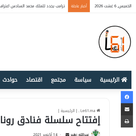
الخميس, 6 غشت 2026
ترامب يجدد للملك محمد السادس اعتراف 
أخبار عاجلة
الرئيسية
سياسة
مجتمع
اقتصاد
حوادث
Facebook
المشاركة عبر البريد الإلكتروني
Le61.ma ـ
|
الرئيسية
|
طباعة
إفتتاح سلسلة فنادق رونالدو “
عبدالله زهير
S
14 أكتوبر 2021