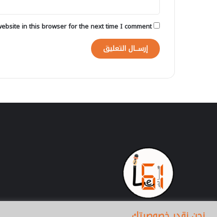
ل
ا
ج
bsite in this browser for the next time I comment.
ت
م
ا
ع
ي
ة
ف
ي
إ
د
م
ا
ج
م
ه
ا
ج
ر
نحن نقدر خصوصيتك
ي