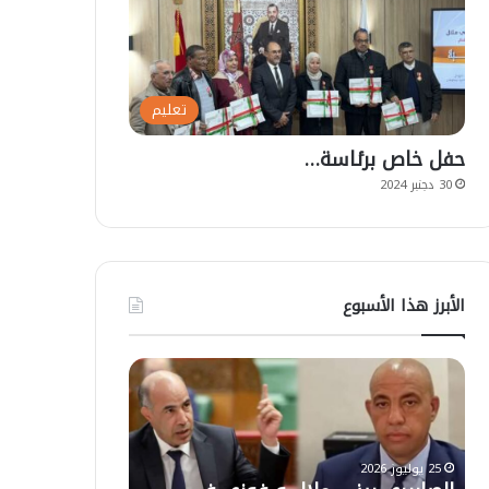
تعليم
حفل خاص برئاسة…
30 دجنبر 2024
الأبرز هذا الأسبوع
ت
ع
ل
ي
ق
ا