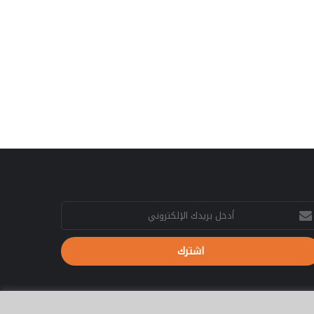
ل
ح
ل
م
ل
ف
ا
ل
ت
ع
و
ي
ض
ا
ت
خل
غ
يدك
ذ
إلكتروني
ا
ا
ل
ا
ر