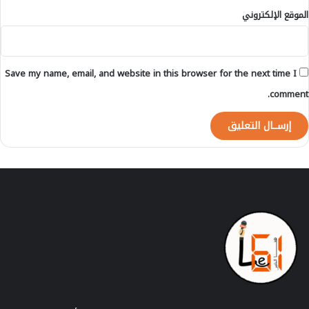
د
الموقع الإلكتروني
اً
ل
ل
م
Save my name, email, and website in this browser for the next time I
ط
ا
comment.
ل
ب
ة
ب
ا
ل
إ
ف
ر
ا
ج
ع
ن
ه