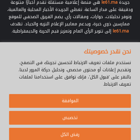
م
جريدة
le61.ma
هي منصة إعلامية مستقلة تقدم أخبارًا متنوعة
ودقيقة على مدار الساعة. تغطي الجريدة الأخبار المحلية والعالمية،
وتوفر تحليلات، حوارات، ومقالات رأي. يضم الفريق الصحفي للموقع
ممارسين ذوي خبرة، ويدعم معايير الإعلام النزيه والحياد. تهدف
le61.ma
إلى تنوير الرأي العام وتعزيز قيم الحرية والديمقراطية.
أدخل
نحن نقدر خصوصيتك
بريدك
الإلكتروني
نستخدم ملفات تعريف الارتباط لتحسين تجربتك في التصفح،
وتقديم إعلانات أو محتوى مخصص، وتحليل حركة المرور لدينا.
بالنقر على 'قبول الكل'، فإنك توافق على استخدامنا لملفات
تعريف الارتباط.
© جميع الحقوق محفوظة 2026 |
Le61.ma
الموافقة
سياسة الخصوصية
فريق العمل
للإتصال
من نحن ؟
Cookie Policy
تخصيص
WhatsApp
YouTube
Facebook
رفض الكل