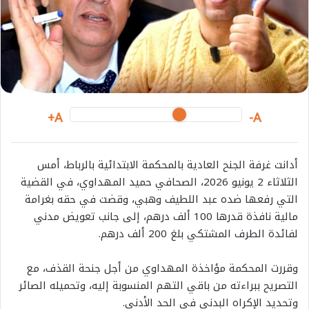
m
a
i
l
A+
A-
أدانت غرفة الجنح العادية بالمحكمة الابتدائية بالرباط، أمس
الثلاثاء 2 يونيو 2026، الصحافي حميد المهداوي، في القضية
التي رفعها ضده عبد اللطيف وهبي، وقضت في حقه بغرامة
مالية نافذة قدرها 100 ألف درهم، إلى جانب تعويض مدني
لفائدة الطرف المشتكي بلغ 200 ألف درهم.
وقررت المحكمة مؤاخذة المهداوي من أجل جنحة القذف، مع
التصريح ببراءته من باقي التهم المنسوبة إليه، وتحميله الصائر
وتحديد الإكراه البدني في الحد الأدنى.