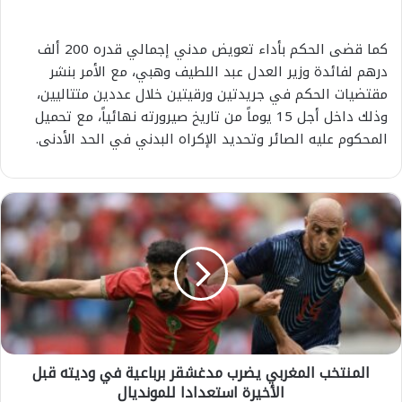
كما قضى الحكم بأداء تعويض مدني إجمالي قدره 200 ألف
درهم لفائدة وزير العدل عبد اللطيف وهبي، مع الأمر بنشر
مقتضيات الحكم في جريدتين ورقيتين خلال عددين متتاليين،
وذلك داخل أجل 15 يوماً من تاريخ صيرورته نهائياً، مع تحميل
المحكوم عليه الصائر وتحديد الإكراه البدني في الحد الأدنى.
ا
ل
م
ن
ت
خ
ب
ا
ل
المنتخب المغربي يضرب مدغشقر برباعية في وديته قبل
م
الأخيرة استعدادا للمونديال
غ