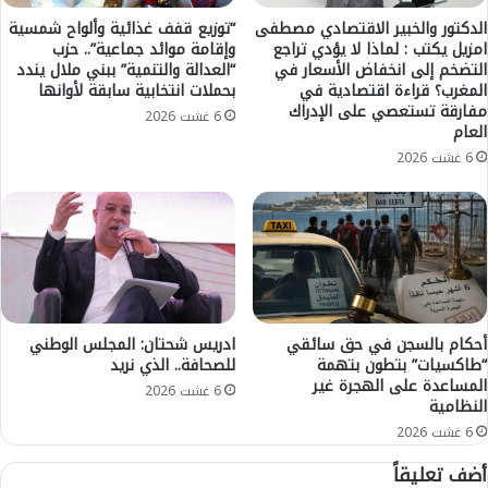
ي
ا
و
م
الدكتور والخبير الاقتصادي مصطفى
“توزيع قفف غذائية وألواح شمسية
د
امزيل يكتب : لماذا لا يؤدي تراجع
وإقامة موائد جماعية”.. حزب
ن
التضخم إلى انخفاض الأسعار في
“العدالة والتنمية” ببني ملال يندد
ي
ي
المغرب؟ قراءة اقتصادية في
بحملات انتخابية سابقة لأوانها
ت
ة
مفارقة تستعصي على الإدراك
ه
إ
6 غشت 2026
العام
ق
ل
6 غشت 2026
ب
ى
ل
ا
ا
ل
ل
ح
أ
س
خ
ي
ي
م
ر
ة
أحكام بالسجن في حق سائقي
ادريس شحتان: المجلس الوطني
ة
د
“طاكسيات” بتطون بتهمة
للصحافة.. الذي نريد
ا
ع
المساعدة على الهجرة غير
س
م
6 غشت 2026
النظامية
ت
اً
6 غشت 2026
ع
ل
د
أ
أضف تعليقاً
ا
س