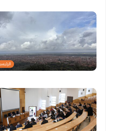
ط
ر
اً
ا
ا
ف
ل
أ
ض
م
و
ر
ء
ي
ع
ك
ل
ا
ى
ب
د
س
الرئيسي
و
ي
ر
ا
ا
د
ل
ة
و
ا
س
ل
ا
م
ط
غ
ة
ر
ا
ب