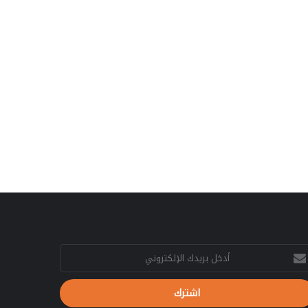
ل
ا
ح
ت
ل
ت
م
م
ل
ن
ف
ع
ا
ا
ل
ل
ت
ا
ع
ع
و
ت
ي
ص
ض
ا
ا
م
ت
ا
غ
ل
ذ
م
ا
ق
خل
ا
ر
يدك
ل
ر
إلكتروني
ا
أ
ر
م