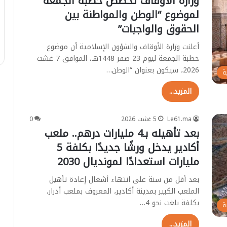
وزارة الأوقاف تخصص خطبة الجمعة
الصابيري ببني ملال و فوزي 
ر
 للملك محمد السادس
ازيلال… البام يكشف رسميا ع
لموضوع “الوطن والمواطنة بين
ي
يكا بسيادة المغرب على
مرشحيه للانتخابات الشريعية ا
الحقوق والواجبات”
ب
بجهة بني ملال خنيفرة
ب
أعلنت وزارة الأوقاف والشؤون الإسلامية أن موضوع
ن
خطبة الجمعة ليوم 23 صفر 1448هـ، الموافق 7 غشت
ي
2026، سيكون بعنوان “الوطن…
م
ة
ل
المزيد...
ا
ل
و
Le61.ma
5 غشت 2026
0
ف
بعد تأهيله بـ4 مليارات درهم.. ملعب
و
أكادير يدخل ورشًا جديدًا بكلفة 5
ز
ي
مليارات استعدادًا لمونديال 2030
ف
ي
بعد أقل من سنة على انتهاء أشغال إعادة تأهيل
ا
الملعب الكبير بمدينة أكادير، المعروف بملعب أدرار،
ز
بكلفة بلغت نحو 4…
ة
ي
ل
المزيد...