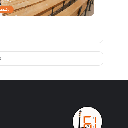
ل
ع
ا
ل
الرئيسي
ج
ى
ت
ا
م
ل
ا
ص
ع
ح
ي
ر
ة
ا
ف
ء
ت
ي
إ
د
م
ا
ج
م
ه
ا
ج
ر
ي