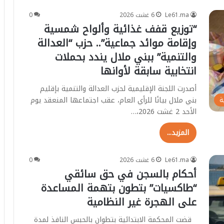
Le61.ma
6 غشت 2026
0
“توزيع قفف غذائية وألواح شمسية
وإقامة موائد جماعية”.. حزب “العدالة
والتنمية” ببني ملال يندد بحملات
انتخابية سابقة لأوانها
أصدرت اللجنة الإقليمية لحزب العدالة والتنمية بإقليم
بني ملال بيانًا للرأي العام، عقب اجتماعها المنعقد يوم
ة
الأحد 2 غشت 2026،…
المزيد...
Le61.ma
6 غشت 2026
0
أحكام بالسجن في حق سائقي
“طاكسيات” بتطون بتهمة المساعدة
على الهجرة غير النظامية
قضت المحكمة الابتدائية بتطوان بالحبس النافذ لمدة