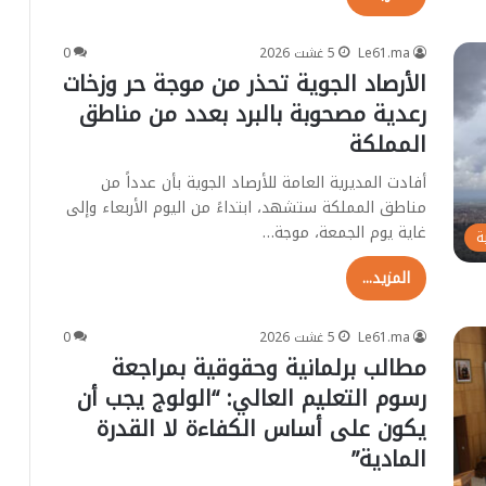
ا
ل
…
Le61.ma
5 غشت 2026
0
الأرصاد الجوية تحذر من موجة حر وزخات
ا
ل
رعدية مصحوبة بالبرد بعدد من مناطق
ب
المملكة
ا
م
أفادت المديرية العامة للأرصاد الجوية بأن عدداً من
ي
مناطق المملكة ستشهد، ابتداءً من اليوم الأربعاء وإلى
ك
غاية يوم الجمعة، موجة…
ش
ة
ف
المزيد...
ر
س
م
Le61.ma
5 غشت 2026
0
ي
مطالب برلمانية وحقوقية بمراجعة
ا
رسوم التعليم العالي: “الولوج يجب أن
ع
ن
يكون على أساس الكفاءة لا القدرة
م
المادية”
ر