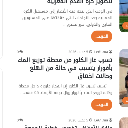
لتطوير كرة القدم المغربية
في الوقت الذي تتجه فيه الأنظار إلى مستقبل الكرة
المغربية بعد النجاحات التي حققتها على المستويين
القاري والدولي، يبرز مقترح…
ة
المزيد...
Le61.ma
5 غشت 2026
0
تسرب غاز الكلور من محطة توزيع الماء
بأفورار يتسبب في حالة من الهلع
وحالات اختناق
تسبب تسرب غاز الكلور إثر انفجار قارورة داخل محطة
وكالة توزيع الماء بأفورار زوال يومه الأربعاء 05 غشت…
ا
ة
ل
المزيد...
ص
ا
ب
Le61.ma
5 غشت 2026
0
25 يوليوز 2026
ي