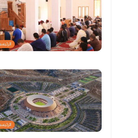
حسن بامو يناقش رسالة الماستر
1 غشت 2026
و
ج
مسلطاً الضوء على دور الوساطة
ترامب يجدد
ي
د
الاجتماعية في إدماج مهاجري دول
اعتراف أمر
ن
د
جنوب الصحراء ببني ملال
الصحراء
ا
ل
ق
ل
ش
م
ر
ل
الرئيسي
س
ك
ا
م
ل
ح
ة
م
ا
د
ل
ا
م
ل
ا
س
س
ا
ت
د
ر
س
م
ا
الرئيسي
س
ع
ل
ت