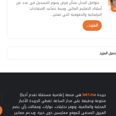
ش
يتواصل الجدل بشأن فرض رسوم للتسجيل في عدد من
ح
أسلاك التعليم العالي، وسط تصاعد الانتقادات
ة
ي
البرلمانية والحقوقية التي تعتبر…
ه
ل
المزيد...
ل
ا
ن
ت
خ
حميل المزيد
ا
ب
ا
ت
ا
ل
ش
ر
جريدة
le61.ma
هي منصة إعلامية مستقلة تقدم أخبارًا
أد
ي
بر
متنوعة ودقيقة على مدار الساعة. تغطي الجريدة الأخبار
ع
ال
المحلية والعالمية، وتوفر تحليلات، حوارات، ومقالات رأي. يضم
ي
الفريق الصحفي للموقع ممارسين ذوي خبرة، ويدعم معايير
ة