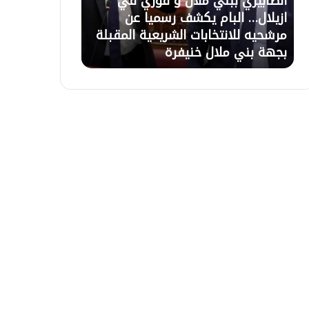
في
21 يوليوز 2026
20 يوليوز 2026
ل
.
ن
تعليق الاعتصام بأزيلال بعد حوار مع
أزيلال..
ا
.
لمقبلة
السلطات وبرمجة اجتماع لحل ملف
تأخر ال
ع
و
التعويضات غذا الاربعاء بالباشوية
الاعتصام
ت
ر
ص
ث
ا
ة
م
ي
ب
ع
أ
ل
ز
ن
ي
و
ل
ن
ا
ا
ل
ل
ب
ا
ع
ح
د
ت
ح
ج
و
ا
ا
ج
ر
ع