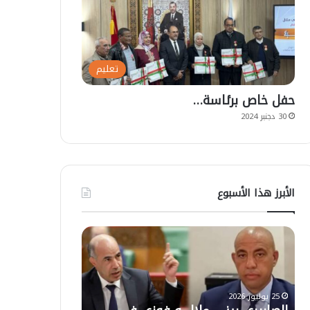
تعليم
حفل خاص برئاسة…
30 دجنبر 2024
الأبرز هذا الأسبوع
ت
أ
ع
ز
ل
ي
ي
ل
ق
ا
ا
ل