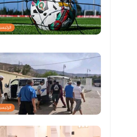
الرئيسي
ح
ت
الرئيسي
س
ر
ن
ا
ب
م
ا
ب
12 يوليوز 2026
م
ي