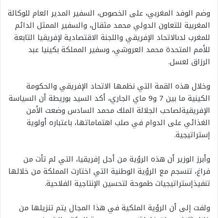
وضم
الوفد
المغربي،
على
الخصوص،
السفير
المدير
العام
للوكالة
المغربية
للتعاون
الدولي
محمد
مثقال،
والسفير
الممثل
الدائم
للمغرب
لدى
الاتحاد
الإفريقي
واللجنة
الاقتصادية
لإفريقيا
التابعة
للأمم
المتحدة
محمد
العروشي،
وسفير
المملكة
بكينيا
عبد
الرزاق
لعسل
.
وخلال
هذه
القمة
التي
نظمها
الاتحاد
الإفريقي
والحكومة
الكينية
ما
بين
7
و
9
ماي
الجاري،
أكد
السيد
بوريطة
أن
السياسة
الإفريقية
لصاحب
الجلالة
الملك
محمد
السادس
وضعت
الأمن
الغذائي
على
الدوام
في
صلب
اهتماماتها،
باعتباره
أولوية
إستراتيجية
.
وأبرز
الوزير
أن
هذه
الرؤية
من
أجل
إفريقيا،
التي
لم
تأت
من
فراغ،
تنسجم
مع
الرؤية
الوطنية
التي
اختارت
المملكة
من
خلالها
تنفيذ
إستراتيجيات
طموحة
لتحسين
الإنتاجية
الفلاحية
.
ولفت
إلى
أن
الرؤية
الملكية
في
هذا
المجال
يتم
تنزيلها
من