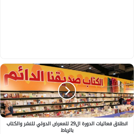
ا
ن
ط
ل
ا
ق
ف
ع
ا
انطلاق فعاليات الدورة ال29 للمعرض الدولي للنشر والكتاب
ل
بالرباط
ي