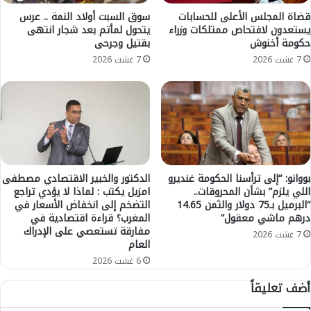
ت
ل
و
قضاة المجلس الأعلى للحسابات
سوق السبت أولاد النمة .. عرس
ي
يستعدون لافتحاص ممتلكات وزراء
يتحول لمأتم بعد شجار انتهى
ا
حكومة أخنوش
بقتيل وجرحى
ل
ص
ل
ل
7 غشت 2026
7 غشت 2026
ن
ة
ش
ب
ر
و
و
ت
ا
ي
ل
ر
ك
ة
ت
م
بووانو: “إلى ترأسنا الحكومة غنديرو
الدكتور والخبير الاقتصادي مصطفى
ا
ط
اللي يلزم” بشأن المحروقات..
امزيل يكتب : لماذا لا يؤدي تراجع
ب
“البرميل بـ75 دولار والثمن 14.65
التضخم إلى انخفاض الأسعار في
ر
درهم ماشي معقول”
المغرب؟ قراءة اقتصادية في
ب
د
مفارقة تستعصي على الإدراك
ا
ة
7 غشت 2026
العام
ل
ب
ر
6 غشت 2026
ج
ب
ه
أضف تعليقاً
ا
ة
ط
ب