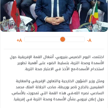
i
l
A+
A-
اختتمت،
اليوم
الخميس
بنيروبي،
أشغال
القمة
الإفريقية
حول
الأسمدة
وصحة
التربة،
بتسليط
الضوء
على
أهمية
تطوير
استخدام
الأسمدة،
مع
الأخذ
في
الاعتبار
صحة
التربة
.
ومثل
وزير
الشؤون
الخارجية
والتعاون
الإفريقي
والمغاربة
المقيمين
بالخارج
ناصر
بوريطة،
صاحب
الجلالة
الملك
محمد
السادس،
نصره
الله،
في
هذه
القمة
التي
تمحورت،
بالأساس،
حول
إعلان
نيروبي
بشأن
الأسمدة
وصحة
التربة
في
إفريقيا
.