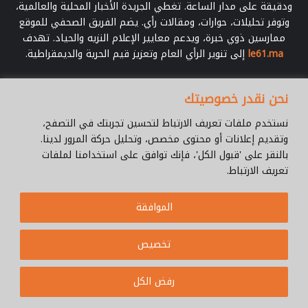
ودقيقة على مدار الساعة. تغطي الجريدة الأخبار المحلية والعالمية،
وتوفر تحليلات، حوارات، ومقالات رأي. يضم الفريق الصحفي للموقع
ممارسين ذوي خبرة، ويدعم معايير الإعلام النزيه والحياد. تهدف
le61.ma
إلى تنوير الرأي العام وتعزيز قيم الحرية والديمقراطية.
أدخل
نحن نقدر خصوصيتك
بريدك
الإلكتروني
نستخدم ملفات تعريف الارتباط لتحسين تجربتك في التصفح،
وتقديم إعلانات أو محتوى مخصص، وتحليل حركة المرور لدينا.
بالنقر على 'قبول الكل'، فإنك توافق على استخدامنا لملفات
تعريف الارتباط.
© جميع الحقوق محفوظة 2026 |
Le61.ma
الموافقة
سياسة الخصوصية
فريق العمل
للإتصال
من نحن ؟
Cookie Policy
تخصيص
WhatsApp
YouTube
Facebook
رفض الكل