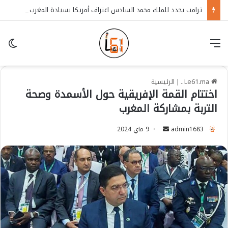
ترامب يجدد للملك محمد السادس اعتراف أمريكا بسيادة المغرب على الصحراء
قائمة
in
Le61.ma ـ
|
الرئيسية
اختتام القمة الإفريقية حول الأسمدة وصحة
التربة بمشاركة المغرب
admin1683
S
9 ماي 2024
e
n
d
a
n
e
m
a