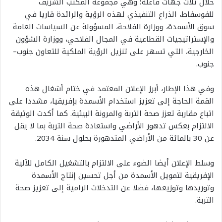
خلال
ثلاث
جهات
فاعلة؛
وهي
مجموعة
المكتب
الشريف
للفوسفاط،
الذراع
التنفيذي
لهذه
الرؤية
والرائدة
قاريا
في
سوق
الأسمدة،
ووزارة
الفلاحة،
المسؤولة
عن
السياسات
العامة
والإستراتيجيات
القطاعية
في
المجال
الفلاحي،
ووزارة
الشؤون
الخارجية،
التي
تسهر
على
تنزيل
الرؤية
الملكية
للتعاون
جنوب
–
جنوب
.
وفي
هذا
الإطار،
أبرز
الإعلان
المعتمد
في
ختام
أشغال
هذه
القمة
الحاجة
إلى
تعزيز
استخدام
الأسمدة
بإفريقيا،
مشددا
على
اتباع
مقاربة
تعزز
صحة
التربة
والمرونة
البيئية
.
كما
أكدت
الوثيقة
الالتزام
بعكس
تدهور
الأراضي
واستعادة
صحة
التربة
بما
لا
يقل
عن
30
بالمائة
من
الأراضي
المتدهورة
بحلول
سنة
2034.
وسلط
الإعلان
أيضا
الضوء
على
الالتزام
بالتشغيل
الكامل
للآلية
الإفريقية
لتمويل
الأسمدة
من
أجل
تحسين
إنتاج
الأسمدة
وتوريدها
وتوزيعها،
فضلا
عن
التدخلات
الرامية
إلى
تعزيز
صحة
التربة
.