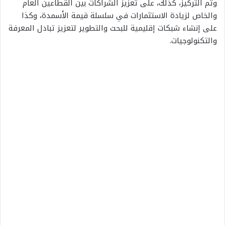
وتم
التركيز،
كذلك،
على
تعزيز
الشراكات
بين
القطاعين
العام
والخاص
لزيادة
الاستثمارات
في
سلسلة
قيمة
الأسمدة،
وكذا
على
إنشاء
شبكات
إقليمية
للبحث
والتطوير
لتعزيز
تبادل
المعرفة
والتكنولوجيات
.