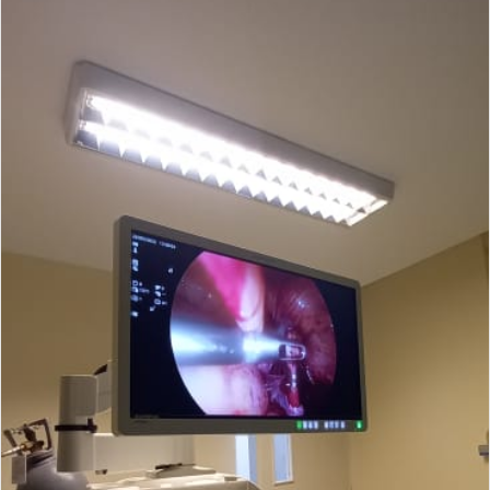
m
a
i
l