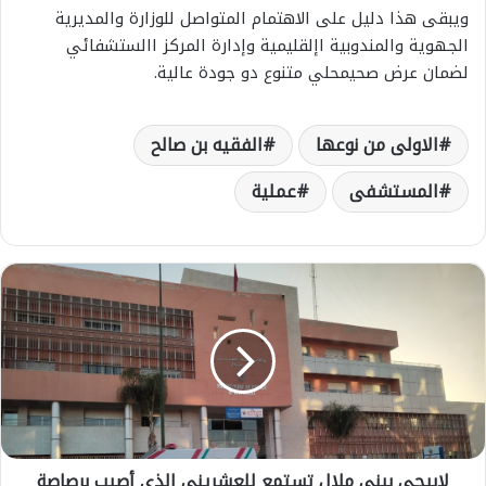
ويبقى هذا دليل على الاهتمام المتواصل للوزارة والمديرية
الجهوية والمندوبية اإلقليمية وإدارة المركز االستشفائي
لضمان عرض صحيمحلي متنوع دو جودة عالية.
الاولى من نوعها
الفقيه بن صالح
المستشفى
عملية
ل
ا
ب
ي
ج
ي
ب
ب
ن
لابيجي ببني ملال تستمع للعشريني الذي أصيب برصاصة
ي