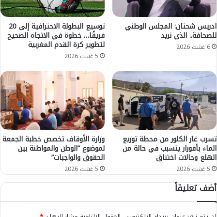
أ
ع
ص
ي
ي
ة
ادريس شحتان: المجلس الوطني
توسيع البطولة الاحترافية إلى 20
ب
للصحافة.. الذي نريد
فريقًا… خطوة في الاتجاه الصحيح
ب
لتطوير كرة القدم المغربية
ب
ج
6 غشت 2026
ر
م
5 غشت 2026
ص
ا
ا
ع
ص
ة
ة
أ
ش
ف
ر
و
ط
ر
ي
ا
تسرب غاز الكلور من محطة توزيع
وزارة الأوقاف تخصص خطبة الجمعة
-
ر
الماء بأفورار يتسبب في حالة من
لموضوع “الوطن والمواطنة بين
ا
الهلع وحالات اختناق
الحقوق والواجبات”
ي
ل
س
5 غشت 2026
5 غشت 2026
ت
ت
أضف تعليقاً
ف
ن
ا
ف
ص
ر
لن يتم نشر عنوان بريدك الإلكتروني.
الحقول الإلزامية مشار إليها بـ
*