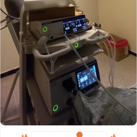
A+
A-