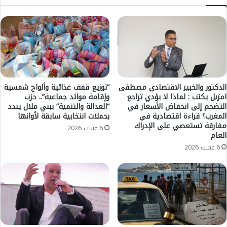
ل
ر
ب
ك
ة
ة
خ
ا
ر
ل
ي
و
ج
ط
ي
ن
ا
الدكتور والخبير الاقتصادي مصطفى
“توزيع قفف غذائية وألواح شمسية
ي
ل
امزيل يكتب : لماذا لا يؤدي تراجع
وإقامة موائد جماعية”.. حزب
ة
التضخم إلى انخفاض الأسعار في
“العدالة والتنمية” ببني ملال يندد
م
المغرب؟ قراءة اقتصادية في
بحملات انتخابية سابقة لأوانها
ل
ع
مفارقة تستعصي على الإدراك
ل
ه
6 غشت 2026
العام
إ
د
6 غشت 2026
ذ
ا
ا
ل
ع
ع
ة
ا
و
ل
ا
ي
ل
ل
ت
م