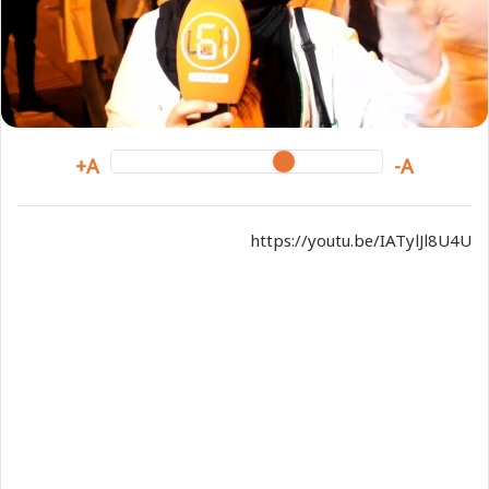
m
a
i
l
A+
A-
https://youtu.be/IATylJl8U4U