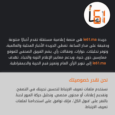
ر
ا
ل
ص
ح
ة
أ
ي
جريدة
le61.ma
هي منصة إعلامية مستقلة تقدم أخبارًا متنوعة
ت
ودقيقة على مدار الساعة. تغطي الجريدة الأخبار المحلية والعالمية،
ا
وتوفر تحليلات، حوارات، ومقالات رأي. يضم الفريق الصحفي للموقع
ل
ممارسين ذوي خبرة، ويدعم معايير الإعلام النزيه والحياد. تهدف
ط
le61.ma
إلى تنوير الرأي العام وتعزيز قيم الحرية والديمقراطية.
ا
ل
ب
أدخل
نحن نقدر خصوصيتك
بريدك
الإلكتروني
نستخدم ملفات تعريف الارتباط لتحسين تجربتك في التصفح،
وتقديم إعلانات أو محتوى مخصص، وتحليل حركة المرور لدينا.
بالنقر على 'قبول الكل'، فإنك توافق على استخدامنا لملفات
تعريف الارتباط.