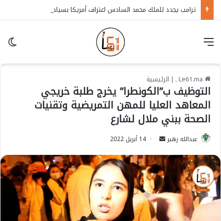
ترامب يجدد للملك محمد السادس اعتراف أمريكا بسيادة المغرب على الصحراء
قائمة
in
Le61.ma ـ
|
الرئيسية
التوظيف ب”الكونطرا” يخرج طلبة خريجي
المعاهد العليا للمهن التمريضية وتقنيات
الصحة ببني ملال لشارع
عبدالله زهير
S
14 أبريل 2022
e
n
d
a
n
e