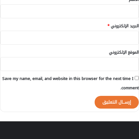
ء
ح
.
ة
ب
ب
البريد الإلكتروني
*
ن
ي
م
ل
الموقع الإلكتروني
ا
ل
ض
د
Save my name, email, and website in this browser for the next time I
ق
ر
comment.
ا
ر
ا
ت
و
ز
ي