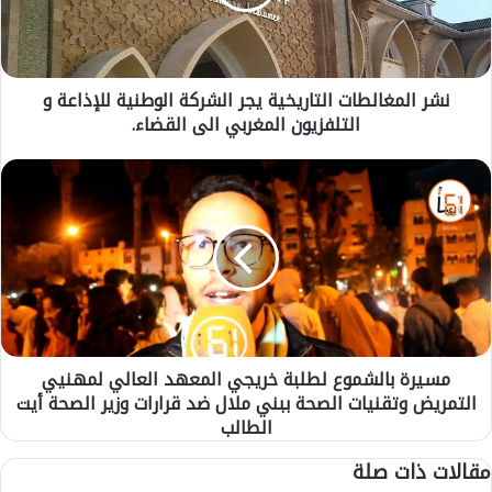
م
غ
ا
ل
نشر المغالطات التاريخية يجر الشركة الوطنية للإذاعة و
ط
التلفزيون المغربي الى القضاء.
ا
ت
ا
م
ل
س
ت
ي
ا
ر
ر
ة
ي
ب
خ
ا
ي
ل
ة
ش
ي
مسيرة بالشموع لطلبة خريجي المعهد العالي لمهنيي
م
ج
التمريض وتقنيات الصحة ببني ملال ضد قرارات وزير الصحة أيت
و
ر
ع
الطالب
ا
ل
مقالات ذات صلة
ل
ط
ش