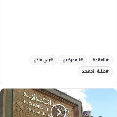
العقدة
الممرضين
بني ملال
طلبة المعهد
ن
ش
ر
ا
ل