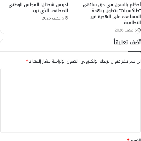
ل
أحكام بالسجن في حق سائقي
ادريس شحتان: المجلس الوطني
ه
“طاكسيات” بتطون بتهمة
للصحافة.. الذي نريد
ف
ن
المساعدة على الهجرة غير
ز
ي
6 غشت 2026
النظامية
ي
ي
6 غشت 2026
و
ا
ن
ل
أضف تعليقاً
ا
ت
ل
م
م
ر
لن يتم نشر عنوان بريدك الإلكتروني.
الحقول الإلزامية مشار إليها بـ
*
غ
ي
ر
ض
ا
ب
و
ل
ي
ت
ا
ق
ت
ل
ن
ع
ى
ي
ا
ل
ا
ل
ت
ي
ق
ا
ق
ض
ل
ا
ص
*
الاسم
*