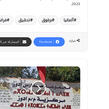
2023.
ألمانيا
برقوق
تحقيق
فران
شارك
Facebook
المشاركة عبر الب
ا
ل
ج
ح
ا
س
م
ن
ع
ب
ة
ا
12 يوليوز 2026
ا
م