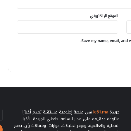
ع
ر
ل
ي
ى
أ
الموقع الإلكتروني
ا
ب
ل
ط
ص
ا
ح
ل
Save my name, email, and we
ر
إ
ا
ف
ء
ر
ي
ق
ي
ا
ب
ي
ن
ا
جريدة
le61.ma
هي منصة إعلامية مستقلة تقدم أخبارًا
أد
ل
بر
متنوعة ودقيقة على مدار الساعة. تغطي الجريدة الأخبار
و
ال
المحلية والعالمية، وتوفر تحليلات، حوارات، ومقالات رأي. يضم
د