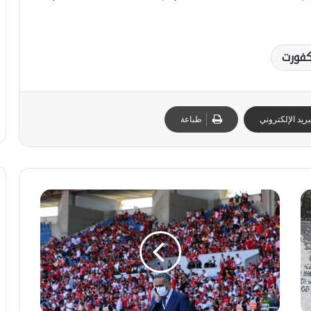
كفورت
ريد الإلكتروني
طباعة
ع
ب
د
ت
ا
ر
ل
ا
ل
م
ط
ب
ي
ي