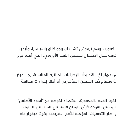
نكفورت، وهم تيموثي تشاندلر، وجونكالو باسينسيا، وأيمن
فة خلال الاحتفال بتحقيق اللقب الأوروبي، الذي أقيم يوم
لرباخ ” لقد بدأنا الإجراءات الجنائية المناسبة، يجب عرض
مة ستُقام ضد اللاعبين المذكورين أم أنها إجراءات مخالفة
كرة القدم بالمعمورة، استعداد لخوضه مع “أسود الأطلس”
بل، قبل العودة لأرض الوطن لاستقبال المنتخبين الجنوب
 9 و13 يونيو المقبل، في إطار التصفيات المؤهلة للأمم الإفريقية بكوت ديفوار عام