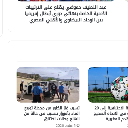
سالة الماستر
ف
1 غشت 2026
ج
 دور الوساطة
ترامب يجدد للملك محمد السادس
عبد اللطيف حموشي يطّلع على الترتيبات
ح
د
الأمنية الخاصة بنهائي دوري أبطال إفريقيا
م
ماج مهاجري دول
اعتراف أمريكا بسيادة المغرب على
د
و
بين الوداد البيضاوي والأهلي المصري
ي ملال
الصحراء
ل
ش
ل
ي
م
ي
ل
طّ
ك
ل
م
ع
ح
ع
م
ل
د
ى
ا
ا
ل
ل
س
ت
ا
ر
د
ت
س
توسيع البطولة الاحترافية إلى 20
تسرب غاز الكلور من محطة توزيع
ي
ا
 في الاتجاه الصحيح
الماء بأفورار يتسبب في حالة من
ب
ع
قدم المغربية
الهلع وحالات اختناق
ا
ت
5 غشت 2026
ت