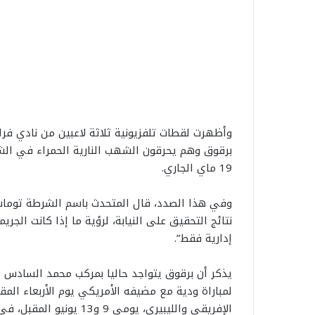
وأظهرت لقطات تلفزيونية ثلاثة لاعبين من نادي فرا
برقوق وهم يحرقون الشهب النارية الحمراء في الشر
19 ماي الجاري.
وفي هذا الصدد، قال المتحدث باسم الشرطة توماس هو
نتائج التحقيق على النيابة، لرؤية ما إذا كانت الجري
إدارية فقط”.
يذكر أن برقوق يتواجد حاليا بمركب محمد السادس ل
لمباراة ودية مع مضيفه الأمريكي يوم الأربعاء المق
الإفريقي والليبيري، يومي