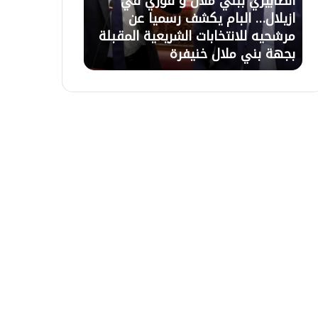
الصابيري ببني ملال و فوزي في
21 يوليوز 2026
ر
ل
ازيلال… البام يكشف رسميا عن
تعليق الاعتصام
ي
ا
مرشحيه للانتخابات الشريعية المقبلة
السلطات وبرمج
ب
ع
بجهة بني ملال خنيفرة
التعويضات غذا 
ب
ت
ن
ص
ي
ا
م
م
ل
ب
ا
أ
ل
ز
و
ي
ف
ل
و
ا
ز
ل
ي
ب
ف
ع
ي
د
ا
ح
ز
و
ي
ا
ل
ر