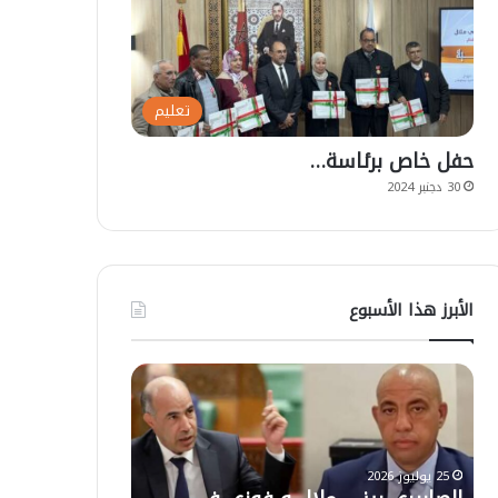
تعليم
حفل خاص برئاسة…
30 دجنبر 2024
الأبرز هذا الأسبوع
ا
ت
ل
ع
ص
ل
ا
ي
ب
ق
25 يوليوز 2026
ي
ا