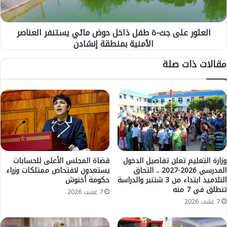
ع
ر
ل
ب
ى
العثور على جث-ة طفل ذاخل حوض مائي يستنفر العناصر
ل
ج
ر
الأمنية بمنطقة إنشادن
ث
ج
-
مقالات ذات صلة
ا
ة
ء
ط
ب
ف
ن
ل
ي
ذ
م
ا
ل
خ
ا
ل
ل
ح
ل
و
وزارة التعليم تعلن تفاصيل الدخول
قضاة المجلس الأعلى للحسابات
ل
المدرسي 2026-2027 .. التحاق
يستعدون لافتحاص ممتلكات وزراء
ض
التلاميذ ابتداء من 3 شتنبر والدراسة
حكومة أخنوش
م
م
تنطلق في 7 منه
و
ا
7 غشت 2026
س
ئ
7 غشت 2026
م
ي
ا
ي