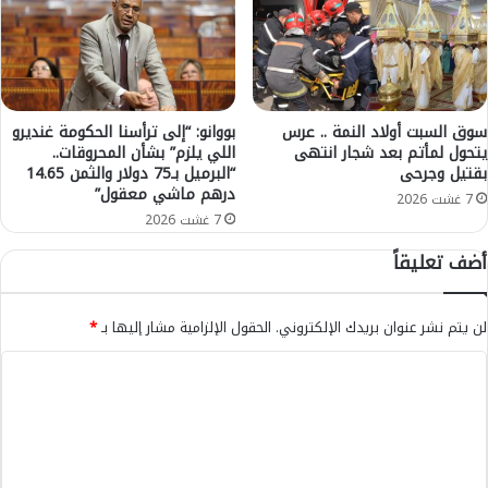
ل
س
ق
ت
ا
ن
د
ف
م
ر
ا
سوق السبت أولاد النمة .. عرس
بووانو: “إلى ترأسنا الحكومة غنديرو
يتحول لمأتم بعد شجار انتهى
اللي يلزم” بشأن المحروقات..
ل
بقتيل وجرحى
“البرميل بـ75 دولار والثمن 14.65
ع
درهم ماشي معقول”
ن
7 غشت 2026
ا
7 غشت 2026
ص
أضف تعليقاً
ر
ا
ل
لن يتم نشر عنوان بريدك الإلكتروني.
الحقول الإلزامية مشار إليها بـ
*
أ
م
ا
ن
ل
ي
ة
ت
ب
ع
م