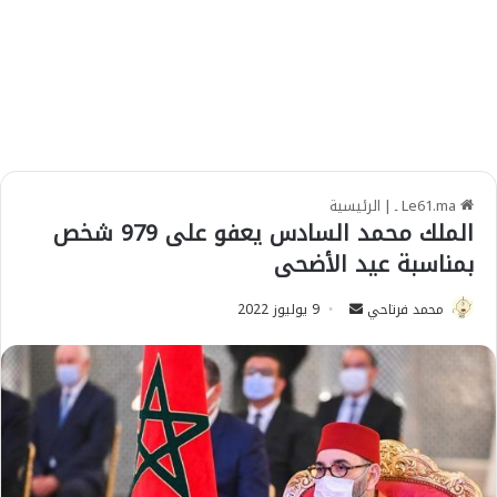
Le61.ma ـ
|
الرئيسية
الملك محمد السادس يعفو على 979 شخص
بمناسبة عيد الأضحى
محمد فرتاحي
S
9 يوليوز 2022
e
n
d
a
n
e
m