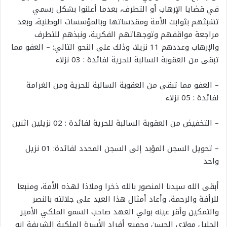
في قضايا الإرهاب أو التطرف، بعدما أعلنوا بشكل رسمي
تشبثهم بثوابت الأمة ومقدساتها وبالمؤسسات الوطنية، وبعد
مراجعة مواقفهم وتوجهاتهم الفكرية، ونبذهم للتطرف
والإرهاب وعددهم 11 نزيلا، وذلك على النحو التالي: – العفو مما
تبقى من العقوبة السالبة للحرية لفائدة : 03 نزلاء
– العفو مما تبقى من العقوبة السالبة للحرية ومن الغرامة
لفائدة : 05 نزلاء
– التخفيض من العقوبة السالبة للحرية لفائدة : 02 نزيلين اثنين
– تحويل السجن المؤبد إلى السجن المحدد لفائدة: 01 نزيل
واحد
أبقى الله سيدنا المنصور بالله ذخرا وملاذا لهذه الأمة، ومنبعا
للرأفة والرحمة، وأعاد أمثال هذا العيد على جلالته بالنصر
والتمكين وأقر عينه بولي العهد صاحب السمو الملكي الأمير
الجليل مولاي الحسن وجميع أفراد الأسرة الملكية الشريفة إنه