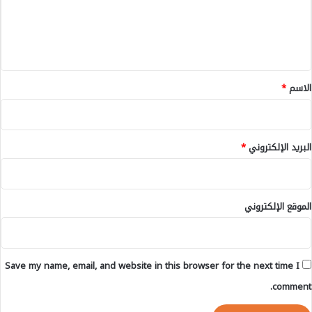
ع
ل
ا
ل
ط
ئ
ا
ي
ي
ت
خ
ق
ا
ل
ن
ا
*
الاسم
*
ر
ل
گ
م
ي
ب
و
ا
البريد الإلكتروني
*
إ
ر
م
ي
ل
ا
ش
ت
الموقع الإلكتروني
ي
“
ل
أ
س
و
Save my name, email, and website in this browser for the next time I
د
ا
comment.
ل