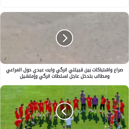
ص
ر
ا
ع
و
ا
ش
ت
ب
صراع واشتباكات بين قبيلتي انرگي وايت عبدي حول المراعي
ا
ومطالب بتدخل عاجل لسلطات انرگي وإملشيل
ك
ا
ت
ع
ب
ب
ي
د
ن
ا
ق
ل
ب
ر
ي
ح