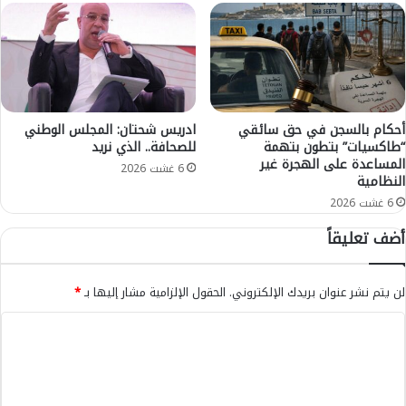
ر
ا
ا
ع
ع
ت
ي
م
و
ا
م
د
أحكام بالسجن في حق سائقي
ادريس شحتان: المجلس الوطني
ط
ت
“طاكسيات” بتطون بتهمة
للصحافة.. الذي نريد
ا
و
المساعدة على الهجرة غير
ل
ق
6 غشت 2026
النظامية
ب
ي
6 غشت 2026
ب
ت
ت
إ
أضف تعليقاً
د
د
خ
ا
ل
ر
لن يتم نشر عنوان بريدك الإلكتروني.
الحقول الإلزامية مشار إليها بـ
*
ع
ي
ا
ا
ا
ج
س
ل
ل
ت
ل
ث
ت
س
ن