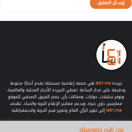
أ
ط
ل
س
”
ف
ي
م
و
ن
د
ي
ا
ل
جريدة
le61.ma
هي منصة إعلامية مستقلة تقدم أخبارًا متنوعة
2
ودقيقة على مدار الساعة. تغطي الجريدة الأخبار المحلية والعالمية،
0
وتوفر تحليلات، حوارات، ومقالات رأي. يضم الفريق الصحفي للموقع
2
ممارسين ذوي خبرة، ويدعم معايير الإعلام النزيه والحياد. تهدف
6
le61.ma
إلى تنوير الرأي العام وتعزيز قيم الحرية والديمقراطية.
أدخل
نحن نقدر خصوصيتك
بريدك