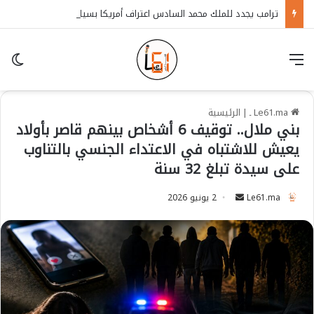
ترامب يجدد للملك محمد السادس اعتراف أمريكا بسيادة المغرب على الصحراء
قائمة
in
Le61.ma ـ
|
الرئيسية
بني ملال.. توقيف 6 أشخاص بينهم قاصر بأولاد
يعيش للاشتباه في الاعتداء الجنسي بالتناوب
على سيدة تبلغ 32 سنة
Le61.ma
S
2 يونيو 2026
e
n
d
a
n
e