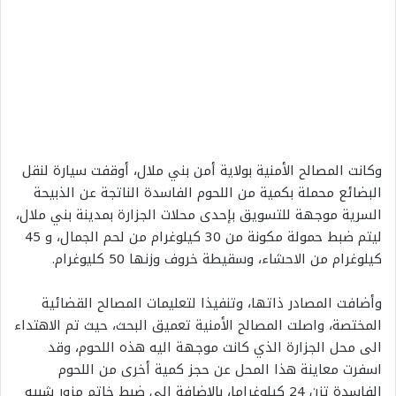
وكانت المصالح الأمنية بولاية أمن بني ملال، أوقفت سيارة لنقل
البضائع محملة بكمية من اللحوم الفاسدة الناتجة عن الذبيحة
السرية موجهة للتسويق بإحدى محلات الجزارة بمدينة بني ملال،
ليتم ضبط حمولة مكونة من 30 كيلوغرام من لحم الجمال، و 45
كيلوغرام من الاحشاء، وسقيطة خروف وزنها 50 كليوغرام.
وأضافت المصادر ذاتها، وتنفيذا لتعليمات المصالح القضائية
المختصة، واصلت المصالح الأمنية تعميق البحث، حيث تم الاهتداء
الى محل الجزارة الذي كانت موجهة اليه هذه اللحوم، وقد
اسفرت معاينة هذا المحل عن حجز كمية أخرى من اللحوم
الفاسدة تزن 24 كيلوغراما، بالإضافة الى ضبط خاتم مزور شبيه