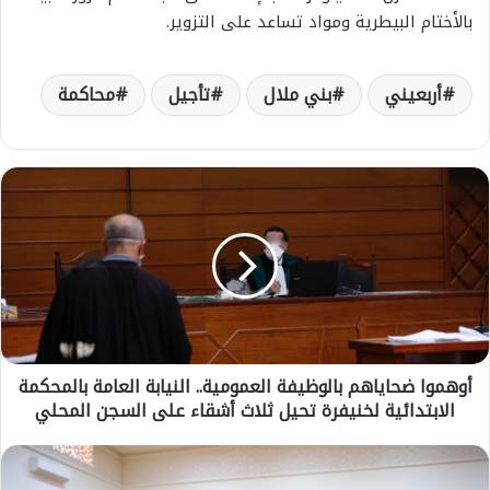
بالأختام البيطرية ومواد تساعد على التزوير.
أربعيني
بني ملال
تأجيل
محاكمة
أ
و
ه
م
و
ا
ض
ح
ا
أوهموا ضحاياهم بالوظيفة العمومية.. النيابة العامة بالمحكمة
ي
الابتدائية لخنيفرة تحيل ثلاث أشقاء على السجن المحلي
ا
ه
م
م
ب
ن