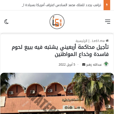
ترامب يجدد للملك محمد السادس اعتراف أمريكا بسيادة المغرب على الصحراء
قائمة
in
Le61.ma ـ
|
الرئيسية
تأجيل محاكمة أربعيني يشتبه فيه ببيع لحوم
فاسدة وخداع المواطنين
عبدالله زهير
S
5 أبريل 2022
e
n
d
a
n
e
m
a