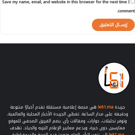
Save my name, email, and website in this browser for the next time I
ش
ي
ق
ف
comment.
ا
ر
ء
ة
ع
ل
ى
ا
ل
س
ج
ن
ا
ل
م
ح
ل
جريدة
le61.ma
هي منصة إعلامية مستقلة تقدم أخبارًا متنوعة
ي
ودقيقة على مدار الساعة. تغطي الجريدة الأخبار المحلية والعالمية،
وتوفر تحليلات، حوارات، ومقالات رأي. يضم الفريق الصحفي للموقع
ممارسين ذوي خبرة، ويدعم معايير الإعلام النزيه والحياد. تهدف
le61.ma
إلى تنوير الرأي العام وتعزيز قيم الحرية والديمقراطية.