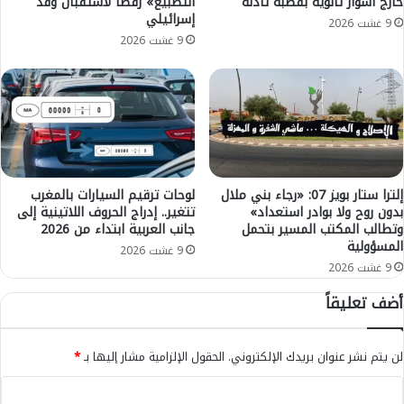
خارج أسوار ثانوية بقصبة تادلة
التطبيع» رفضا لاستقبال وفد
ا
ة
إسرائيلي
ب
أ
9 غشت 2026
ة
ر
9 غشت 2026
ا
ب
ل
ع
ع
أ
ا
ش
م
ق
ة
ا
ب
ء
ا
ي
إلترا ستار بويز 07: «رجاء بني ملال
لوحات ترقيم السيارات بالمغرب
ل
بدون روح ولا بوادر استعداد»
تتغير.. إدراج الحروف اللاتينية إلى
ش
وتطالب المكتب المسير بتحمل
جانب العربية ابتداء من 2026
م
ت
المسؤولية
ح
ب
9 غشت 2026
ك
ه
9 غشت 2026
م
ف
أضف تعليقاً
ة
ي
ا
ه
ل
م
لن يتم نشر عنوان بريدك الإلكتروني.
الحقول الإلزامية مشار إليها بـ
*
ا
ا
ب
ب
ا
ت
ا