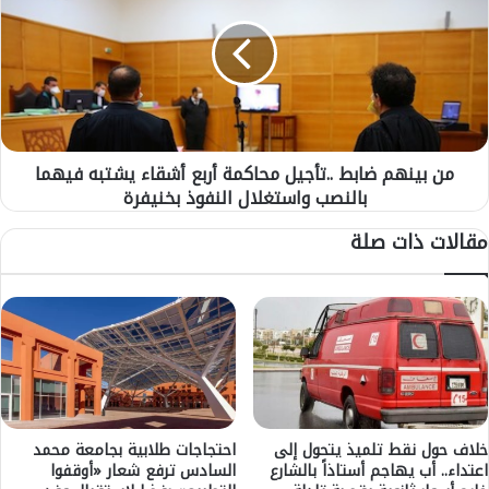
ا
ب
ل
ي
و
ن
ظ
ه
ي
م
ف
ض
ة
ا
ا
من بينهم ضابط ..تأجيل محاكمة أربع أشقاء يشتبه فيهما
ب
ل
بالنصب واستغلال النفوذ بخنيفرة
ط
ع
.
مقالات ذات صلة
م
.
و
ت
م
أ
ي
ج
ة
ي
.
ل
.
م
ا
ح
ل
ا
ن
ك
خلاف حول نقط تلميذ يتحول إلى
احتجاجات طلابية بجامعة محمد
ي
اعتداء.. أب يهاجم أستاذاً بالشارع
السادس ترفع شعار «أوقفوا
م