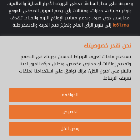
ودقيقة على مدار الساعة. تغطي الجريدة الأخبار المحلية والعالمية،
وتوفر تحليلات، حوارات، ومقالات رأي. يضم الفريق الصحفي للموقع
ممارسين ذوي خبرة، ويدعم معايير الإعلام النزيه والحياد. تهدف
le61.ma
إلى تنوير الرأي العام وتعزيز قيم الحرية والديمقراطية.
أدخل
نحن نقدر خصوصيتك
بريدك
الإلكتروني
نستخدم ملفات تعريف الارتباط لتحسين تجربتك في التصفح،
وتقديم إعلانات أو محتوى مخصص، وتحليل حركة المرور لدينا.
بالنقر على 'قبول الكل'، فإنك توافق على استخدامنا لملفات
تعريف الارتباط.
© جميع الحقوق محفوظة 2026 |
Le61.ma
الموافقة
سياسة الخصوصية
فريق العمل
للإتصال
من نحن ؟
Cookie Policy
تخصيص
WhatsApp
YouTube
Facebook
رفض الكل