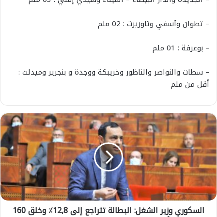
– تطوان وآسفي وتاوريرت : 02 ملم
– بوعرفة : 01 ملم
– سطات والنواصر والناظور وخريبكة ووجدة و بنجرير وميدلت :
أقل من ملم
ا
ل
س
ك
و
ر
ي
و
ز
السكوري وزير الشغل: البطالة تتراجع إلى 12,8٪ وخلق 160
ي