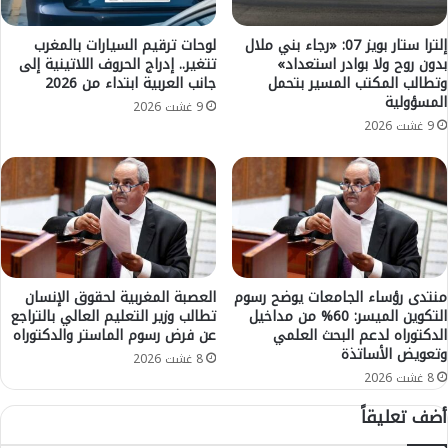
د
ى
ل
1
ف
إلترا ستار بويز 07: «رجاء بني ملال
لوحات ترقيم السيارات بالمغرب
2
بدون روح ولا بوادر استعداد»
تتغير.. إدراج الحروف اللاتينية إلى
ي
وتطالب المكتب المسير بتحمل
جانب العربية ابتداء من 2026
,
د
المسؤولية
8
ي
9 غشت 2026
٪
و
9 غشت 2026
و
“
خ
ا
ل
ل
ق
ب
1
و
6
ل
0
ي
أ
س
منتدى رؤساء الجامعات يوضح رسوم
العصبة المغربية لحقوق الإنسان
ل
التكوين الميسر: 60% من مداخيل
تطالب وزير التعليم العالي بالتراجع
ا
الدكتوراه لدعم البحث العلمي
عن فرض رسوم الماستر والدكتوراه
ف
ر
وتعويض الأساتذة
م
ي
8 غشت 2026
ن
و
8 غشت 2026
ص
”
أضف تعليقاً
ب
:
ش
ل