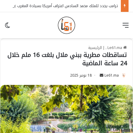
ترامب يجدد للملك محمد السادس اعتراف أمريكا بسيادة المغرب على الصحراء
قائمة
in
Le61.ma ـ
|
الرئيسية
تساقطات مطرية ببني ملال بلغت 16 ملم خلال
24 ساعة الماضية
Le61.ma
S
18 نونبر 2025
e
n
d
a
n
e
m
a