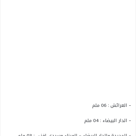
– العرائش : 06 ملم
– الدار البيضاء : 04 ملم
– الجديدة والدار البيضاء – الميناء وسيدي إفني : 03 ملم