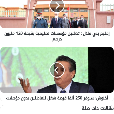
ي
م
ب
ن
ي
م
إقليم بني ملال : تدشين مؤسسات تعليمية بقيمة 120 مليون
ل
درهم
ا
ل
:
أ
ت
خ
د
ن
ش
و
ي
ش
ن
:
م
س
ؤ
ن
س
و
س
أخنوش: سنوفر 250 ألفا فرصة شغل للعاطلين بدون مؤهلات
ف
ا
ر
مقالات ذات صلة
ت
2
ت
5