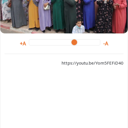
m
a
i
l
A+
A-
https://youtu.be/Yom5FEFiD40