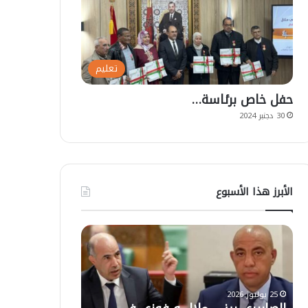
تعليم
حفل خاص برئاسة…
30 دجنبر 2024
الأبرز هذا الأسبوع
ت
أ
ع
ز
ل
ي
ي
ل
ق
ا
ا
ل