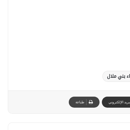
ا
ل
…
ا
ل
ب
ا
م
ي
ك
ش
ف
ء بني ملال
ر
س
م
ي
ا
ريد الإلكتروني
طباعة
ع
ن
م
ر