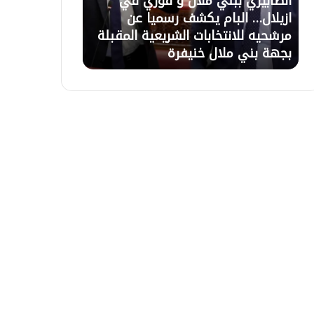
21 يوليوز 2026
20 يوليوز 2026
ل
.
تعليق الاعتصام بأزيلال بعد حوار مع
أزيلال.. ورثة 
ا
.
السلطات وبرمجة اجتماع لحل ملف
تأخر التعويضا
ع
و
التعويضات غذا الاربعاء بالباشوية
الاعتصام المقر
ت
ر
ص
ث
ا
ة
م
ي
ب
ع
أ
ل
ز
ن
ي
و
ل
ن
ا
ا
ل
ل
ب
ا
ع
ح
د
ت
ح
ج
و
ا
ا
ج
ر
ع