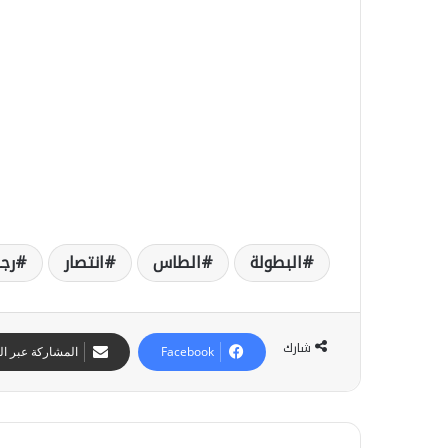
ر
ا
ف
أ
م
ر
ي
ك
ا
ب
س
ي
البطولة
الطاس
انتصار
رجا
ا
د
ة
ا
ل
شارك
Facebook
المشاركة عبر الب
م
غ
ر
ب