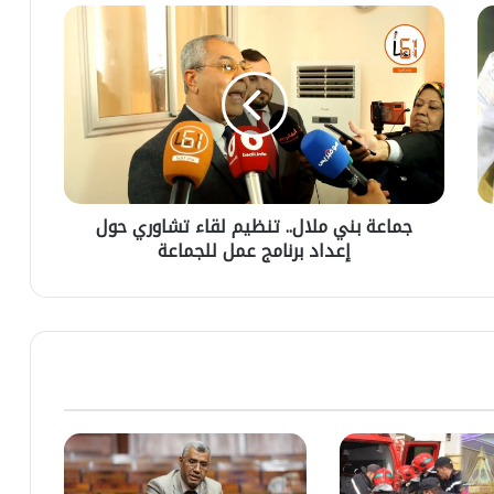
ش
ج
ح
م
ي
ا
ه
ع
ل
ة
ل
ب
ا
ن
ن
ي
ت
م
خ
جماعة بني ملال.. تنظيم لقاء تشاوري حول
ل
ا
إعداد برنامج عمل للجماعة
ا
ب
ل
ا
.
ت
.
ا
ت
ل
ن
ش
ظ
ر
ي
ي
م
ع
ل
ي
ق
ة