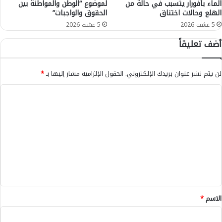
و
ط
الماء بأفورار يتسبب في حالة من
لموضوع “الوطن والمواطنة بين
ع
الهلع وحالات اختناق
الحقوق والواجبات”
ي
ن
ف
5 غشت 2026
5 غشت 2026
د
ا
أضف تعليقاً
و
ل
ة
ح
ب
م
لن يتم نشر عنوان بريدك الإلكتروني.
الحقول الإلزامية مشار إليها بـ
*
ا
و
ل
ش
ا
ب
ي
ي
ل
ي
ض
و
ت
ا
ق
ع
ء
ف
ث
ل
ل
ي
ا
ث
ق
ع
*
الاسم
*
ن
ا
ص