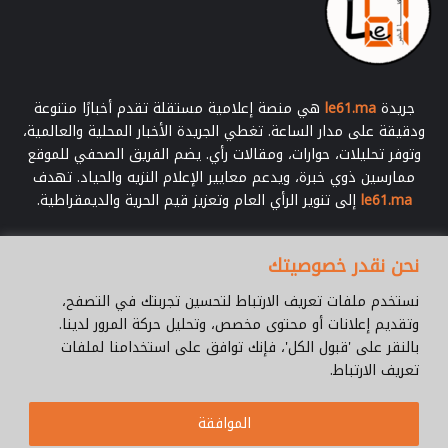
جريدة
le61.ma
هي منصة إعلامية مستقلة تقدم أخبارًا متنوعة
ودقيقة على مدار الساعة. تغطي الجريدة الأخبار المحلية والعالمية،
وتوفر تحليلات، حوارات، ومقالات رأي. يضم الفريق الصحفي للموقع
ممارسين ذوي خبرة، ويدعم معايير الإعلام النزيه والحياد. تهدف
le61.ma
إلى تنوير الرأي العام وتعزيز قيم الحرية والديمقراطية.
أدخل
نحن نقدر خصوصيتك
بريدك
الإلكتروني
نستخدم ملفات تعريف الارتباط لتحسين تجربتك في التصفح،
وتقديم إعلانات أو محتوى مخصص، وتحليل حركة المرور لدينا.
بالنقر على 'قبول الكل'، فإنك توافق على استخدامنا لملفات
تعريف الارتباط.
© جميع الحقوق محفوظة 2026 |
Le61.ma
الموافقة
سياسة الخصوصية
فريق العمل
للإتصال
من نحن ؟
Cookie Policy