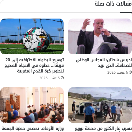
مقالات ذات صلة
ي
ا
ق
ل
ض
ع
ا
ا
ي
م
ا
ل
ز
أ
و
م
ا
ن
ج
ا
ادريس شحتان: المجلس الوطني
توسيع البطولة الاحترافية إلى 20
ا
للصحافة.. الذي نريد
فريقًا… خطوة في الاتجاه الصحيح
ل
لتطوير كرة القدم المغربية
ل
و
6 غشت 2026
ق
ط
5 غشت 2026
ا
ن
ص
ي
ر
ع
ا
ب
ت
د
م
ا
و
ل
ض
ل
تسرب غاز الكلور من محطة توزيع
وزارة الأوقاف تخصص خطبة الجمعة