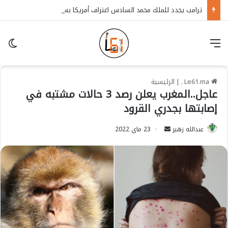
ترامب يجدد للملك محمد السادس اعتراف أمريكا بسيادة المغرب على الصحراء
قائمة
in
Le61.ma ـ
|
الرئيسية
عاجل..المغرب يعلن رصد 3 حالات مشتبه في
إصابتها بجدري القرود
عبدالله زهير
S
23 ماي 2022
e
n
d
a
n
e
m
a