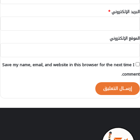
ر
البريد الإلكتروني
*
أ
م
ن
ي
الموقع الإلكتروني
ة
ب
ب
ن
Save my name, email, and website in this browser for the next time I
ي
م
comment.
ل
ا
ل
ع
ن
ا
ل
ع
م
ل