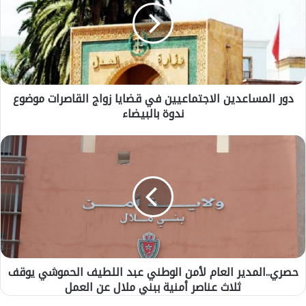
ا
ل
م
س
ا
ع
دور المساعدين الاجتماعيين في قضايا زواج القاصرات موضوع
د
ندوة بالبيضاء
ي
ن
ا
ح
ل
ص
ا
ر
ج
ي
ت
.
م
.
ا
ا
ع
ل
ي
م
ي
حصري..المدير العام لأمن الوطني عبد اللطيف الحموشي يوقف
د
ن
ثلاث عناصر أمنية ببني ملال عن العمل
ي
ف
ر