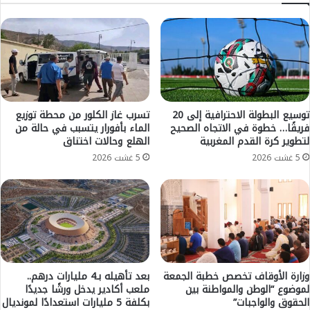
م
ش
و
خ
ت
ا
ف
ص
ي
ي
ع
ش
ا
ت
ص
ب
توسيع البطولة الاحترافية إلى 20
تسرب غاز الكلور من محطة توزيع
م
فريقًا… خطوة في الاتجاه الصحيح
الماء بأفورار يتسبب في حالة من
ه
لتطوير كرة القدم المغربية
الهلع وحالات اختناق
ة
ت
ا
و
5 غشت 2026
5 غشت 2026
ل
ر
ف
ط
و
ه
س
م
ف
ب
ا
ا
ط
ل
!
ت
وزارة الأوقاف تخصص خطبة الجمعة
بعد تأهيله بـ4 مليارات درهم..
ه
لموضوع “الوطن والمواطنة بين
ملعب أكادير يدخل ورشًا جديدًا
الحقوق والواجبات”
بكلفة 5 مليارات استعدادًا لمونديال
ر