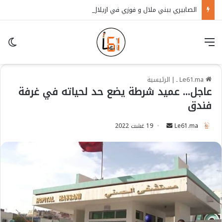
الصابيري ببني ملال و فوزي في ازيلال… البام يكشف رسميا عن مرشحيه للانتخابات الشريعية المقبلة بجهة بني ملال خنيفرة
قائمة
in
Le61.ma ـ
|
الرئيسية
عاجل… عميد شرطة يضع حد لحياته في غرفة
فندق
Le61.ma
S
19 غشت 2022
e
n
d
a
n
e
m
a