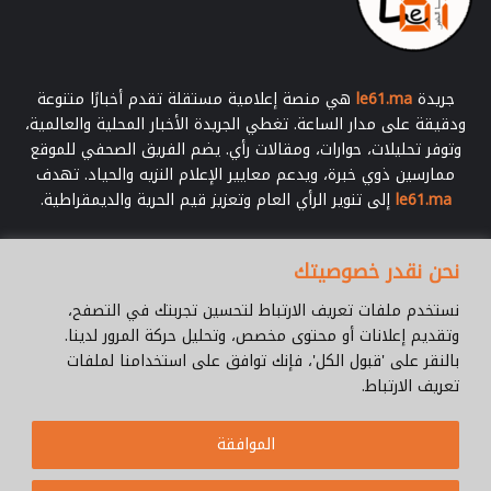
جريدة
le61.ma
هي منصة إعلامية مستقلة تقدم أخبارًا متنوعة
ودقيقة على مدار الساعة. تغطي الجريدة الأخبار المحلية والعالمية،
وتوفر تحليلات، حوارات، ومقالات رأي. يضم الفريق الصحفي للموقع
ممارسين ذوي خبرة، ويدعم معايير الإعلام النزيه والحياد. تهدف
le61.ma
إلى تنوير الرأي العام وتعزيز قيم الحرية والديمقراطية.
أدخل
نحن نقدر خصوصيتك
بريدك
الإلكتروني
نستخدم ملفات تعريف الارتباط لتحسين تجربتك في التصفح،
وتقديم إعلانات أو محتوى مخصص، وتحليل حركة المرور لدينا.
بالنقر على 'قبول الكل'، فإنك توافق على استخدامنا لملفات
تعريف الارتباط.
© جميع الحقوق محفوظة 2026 |
Le61.ma
الموافقة
سياسة الخصوصية
فريق العمل
للإتصال
من نحن ؟
Cookie Policy