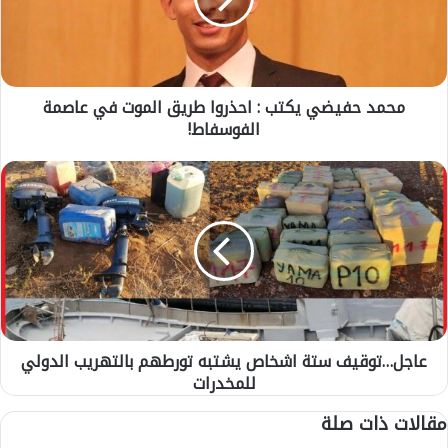
ح
ف
ي
ض
ي
محمد حفيضي يكتب : احذروا طريق الموت في عاصمة
ي
الفوسفاط!
ك
ت
ب
ع
:
ا
ا
ج
ح
ل
ذ
…
ر
ت
و
و
ا
ق
ط
ي
ر
عاجل…توقيف ستة اشخاص يشتبه تورطهم بالتهريب الدولي
ف
ي
للمخدرات
س
ق
ت
مقالات ذات صلة
ا
ة
ل
ا