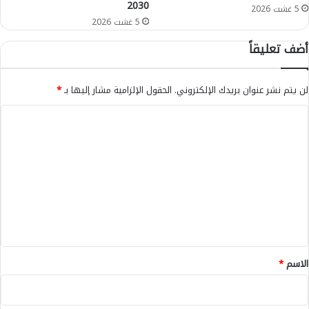
2030
ي
5 غشت 2026
ب
5 غشت 2026
ا
أضف تعليقاً
ل
د
و
لن يتم نشر عنوان بريدك الإلكتروني.
الحقول الإلزامية مشار إليها بـ
*
ل
ي
ا
ل
ل
ل
م
ت
خ
ع
د
ر
ل
ا
ي
ت
ق
*
الاسم
*