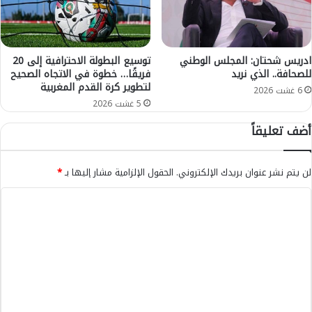
ة
س
أ
ا
م
ل
ر
ي
ي
ادريس شحتان: المجلس الوطني
توسيع البطولة الاحترافية إلى 20
م
للصحافة.. الذي نريد
فريقًا… خطوة في الاتجاه الصحيح
ك
لتطوير كرة القدم المغربية
ل
ا
6 غشت 2026
ا
"
5 غشت 2026
ح
أضف تعليقاً
ي
ب
ت
لن يتم نشر عنوان بريدك الإلكتروني.
الحقول الإلزامية مشار إليها بـ
*
ه
م
ا
ة
ل
ا
ل
ت
ا
ع
ح
ت
ل
ي
ي
ا