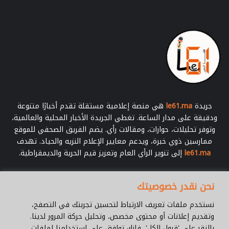
جريدة
le61.ma
هي منصة إعلامية مستقلة تقدم أخبارًا متنوعة
ودقيقة على مدار الساعة. تغطي الجريدة الأخبار المحلية والعالمية،
وتوفر تحليلات، حوارات، ومقالات رأي. يضم الفريق الصحفي للموقع
ممارسين ذوي خبرة، ويدعم معايير الإعلام النزيه والحياد. تهدف
le61.ma
إلى تنوير الرأي العام وتعزيز قيم الحرية والديمقراطية.
أدخل
نحن نقدر خصوصيتك
بريدك
الإلكتروني
نستخدم ملفات تعريف الارتباط لتحسين تجربتك في التصفح،
وتقديم إعلانات أو محتوى مخصص، وتحليل حركة المرور لدينا.
بالنقر على 'قبول الكل'، فإنك توافق على استخدامنا لملفات