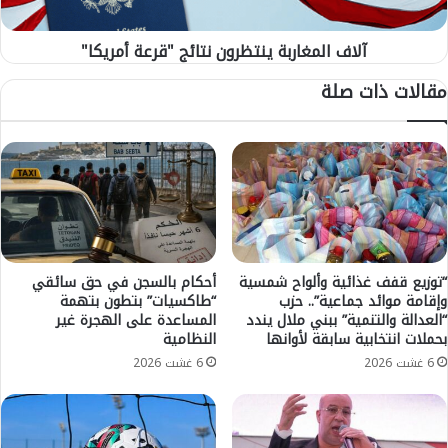
ي
غ
و
ا
ن
آلاف المغاربة ينتظرون نتائج "قرعة أمريكا"
ر
ا
ب
مقالات ذات صلة
ئ
ة
ب
ي
ر
ن
ئ
ت
ي
ظ
س
ر
ب
و
ل
ن
د
ن
ي
ت
“توزيع قفف غذائية وألواح شمسية
أحكام بالسجن في حق سائقي
ة
وإقامة موائد جماعية”.. حزب
“طاكسيات” بتطون بتهمة
ا
“العدالة والتنمية” ببني ملال يندد
المساعدة على الهجرة غير
ت
ئ
بحملات انتخابية سابقة لأوانها
النظامية
ط
ج
و
6 غشت 2026
6 غشت 2026
"
ا
ق
ن
ر
أ
ع
ن