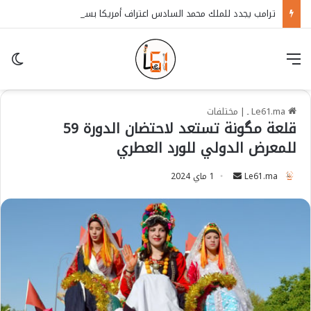
ترامب يجدد للملك محمد السادس اعتراف أمريكا بسيادة المغرب على الصحراء
قائمة
in
Le61.ma ـ
|
مختلفات
قلعة مگونة تستعد لاحتضان الدورة 59
للمعرض الدولي للورد العطري
Le61.ma
S
1 ماي 2024
e
n
d
a
n
e
m
a