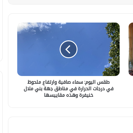
ط
ق
س
ا
ل
ي
و
م
:
طقس اليوم: سماء صافية وارتفاع ملحوظ
س
في درجات الحرارة في مناطق جهة بني ملال
م
ا
خنيفرة وهذه مقاييسها
ت
ء
ر
ص
ا
ا
م
ف
ب
ي
ي
ة