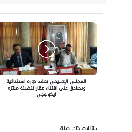
ا
ل
م
ج
ل
س
ا
ل
إ
المجلس الإقليمي يعقد دورة استثنائية
ق
ويصادق على اقتناء عقار لتهيئة منتزه
ل
ي
ايكولوجي
ح
م
س
ي
ن
ي
ب
ع
ا
ق
12 يوليوز 2026
مقالات ذات صلة
م
د