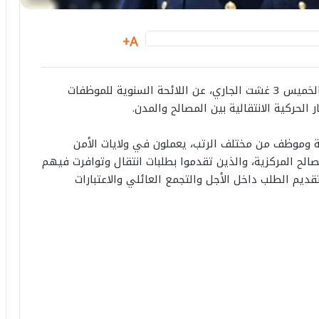
A+
أفرجت المديرية العامة للأمن الوطني مساء أمس الخميس 3 غشت الجاري، عن اللائحة السنوية للموظفات
لحركية الانتقالية بين المصالح والمدن.
من هذه الحركية الانتقالية 894 موظفة وموظف من مختلف الرتب، يعملون في ولايات الأمن
لح المركزية، والذين تقدموا بطلبات انتقال وتوافرت فيهم
قديم الطلب داخل الأجل والتجمع العائلي والاعتبارات