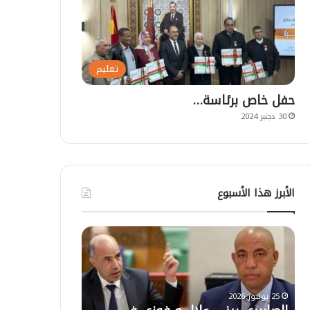
تعليم
حفل خاص برئاسة…
30 دجنبر 2024
الأبرز هذا الأسبوع
ا
ت
ل
ع
ص
ل
ا
ي
ب
ق
25 يوليوز 2026
ي
ا