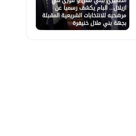
الصابيري ببني ملال و فوزي في
21 يوليوز 2026
ر
ل
ازيلال… البام يكشف رسميا عن
تعليق الاعتصام
ي
ا
مرشحيه للانتخابات الشريعية المقبلة
السلطات وبرمج
ب
ع
بجهة بني ملال خنيفرة
التعويضات غذا 
ب
ت
ن
ص
ي
ا
م
م
ل
ب
ا
أ
ل
ز
و
ي
ف
ل
و
ا
ز
ل
ي
ب
ف
ع
ي
د
ا
ح
ز
و
ي
ا
ل
ر