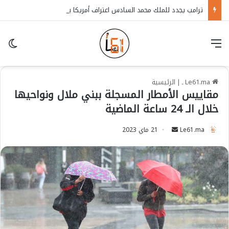
ترامب يجدد للملك محمد السادس اعتراف أمريكا بسيادة المغرب على الصحراء
قائمة
in
Le61.ma ـ
|
الرئيسية
مقاييس الأمطار المسجلة ببني ملال ونواحيها
خلال الـ 24 ساعة الماضية
Le61.ma
S
21 ماي 2023
e
n
d
a
n
e
m
a