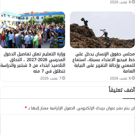
ل
ا
8 غشت 2026
ه
ش
ف
ة
ي
ي
ا
ش
ل
ت
م
ب
غ
ه
ر
ت
مجلس حقوق الإنسان يدخل على
وزارة التعليم تعلن تفاصيل الدخول
ب
خط فيديو الاعتداء بسبتة.. استماع
المدرسي 2026-2027 .. التحاق
و
للمعني وإحالة التقرير على النيابة
التلاميذ ابتداء من 3 شتنبر والدراسة
ا
ر
العامة
تنطلق في 7 منه
ه
ط
ت
ه
8 غشت 2026
7 غشت 2026
م
م
أضف تعليقاً
ا
ف
م
ي
ا
ا
لن يتم نشر عنوان بريدك الإلكتروني.
الحقول الإلزامية مشار إليها بـ
*
ل
ل
ع
ا
ا
ا
ر
ل
ل
ت
م