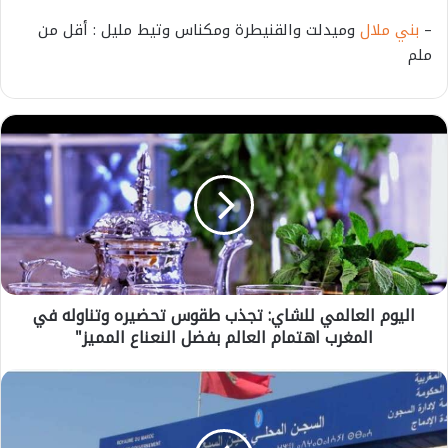
–
بني ملال
وميدلت والقنيطرة ومكناس وتيط مليل : أقل من
ملم
ا
ل
ي
و
م
ا
ل
ع
ا
اليوم العالمي للشاي: تجذب طقوس تحضيره وتناوله في
ل
المغرب اهتمام العالم بفضل النعناع المميز"
م
ي
ل
ع
ل
ا
ش
ج
ا
ل