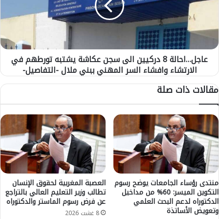
ي
…
:
ا
ت
ح
ج
ا
ذ
ل
ب
عاجل…احالة 8 دركيين الى سجن عكاشة يشتبه تورطهم في
ة
ط
الارتشاء وافشاء السر المهني ببني ملال -التفاصيل-
8
ق
د
مقالات ذات صلة
و
ر
س
ك
ت
ي
ح
ي
ض
ن
ي
ا
ر
ل
ه
ى
و
س
ت
ج
منتدى رؤساء الجامعات يوضح رسوم
العصبة المغربية لحقوق الإنسان
ن
التكوين الميسر: 60% من مداخيل
تطالب وزير التعليم العالي بالتراجع
ن
الدكتوراه لدعم البحث العلمي
عن فرض رسوم الماستر والدكتوراه
ا
ع
وتعويض الأساتذة
و
ك
8 غشت 2026