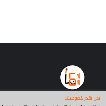
حسن بامو يناقش ر
و
مسلطاً الضوء على
ي
الاجتماعية في إد
ن
جنوب الصحراء ببن
ا
ق
ش
ر
س
ا
ل
ة
ا
ل
م
ا
س
ت
ر
م
نحن نقدر خصوصيتك
س
ل