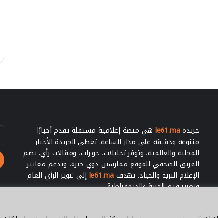
سالة الماستر
1 غشت 2026
ج
 دور الوساطة
ترامب يجدد للملك محمد السادس
د
ماج مهاجري دول
اعتراف أمريكا بسيادة المغرب على
د
ي ملال
الصحراء
ل
ل
م
ل
ك
م
ح
م
د
جريدة
le61.ma
هي منصة إعلامية مستقلة تقدم أخبارًا
أد
ا
بر
ل
متنوعة ودقيقة على مدار الساعة. تغطي الجريدة الأخبار
ال
س
المحلية والعالمية، وتوفر تحليلات، حوارات، ومقالات رأي. يضم
ا
الفريق الصحفي للموقع ممارسين ذوي خبرة، ويدعم معايير
د
الإعلام النزيه والحياد. تهدف
le61.ma
إلى تنوير الرأي العام
س
وتعزيز قيم الحرية والديمقراطية.
ا
ع
ت