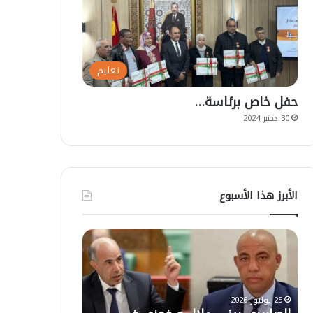
تعليم
حفل خاص برئاسة…
30 دجنبر 2024
الأبرز هذا الأسبوع
ا
ت
ل
ع
ص
ل
ا
ي
ب
ق
25 يوليوز 2026
ي
ا