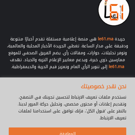
ر
ا
س
ا
ت
ا
جريدة
le61.ma
هي منصة إعلامية مستقلة تقدم أخبارًا متنوعة
ل
ودقيقة على مدار الساعة. تغطي الجريدة الأخبار المحلية والعالمية،
ث
وتوفر تحليلات، حوارات، ومقالات رأي. يضم الفريق الصحفي للموقع
ر
ممارسين ذوي خبرة، ويدعم معايير الإعلام النزيه والحياد. تهدف
ا
le61.ma
إلى تنوير الرأي العام وتعزيز قيم الحرية والديمقراطية.
ت
ا
ل
أدخل
نحن نقدر خصوصيتك
م
بريدك
ا
الإلكتروني
نستخدم ملفات تعريف الارتباط لتحسين تجربتك في التصفح،
د
وتقديم إعلانات أو محتوى مخصص، وتحليل حركة المرور لدينا.
ي
بالنقر على 'قبول الكل'، فإنك توافق على استخدامنا لملفات
و
تعريف الارتباط.
ا
ل
© جميع الحقوق محفوظة 2026 |
Le61.ma
ل
الموافقة