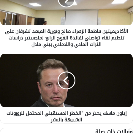
د
ي
م
ي
الأكاديميتين فاطمة الزهراء صالح وتورية المبعد تشرفان على
ت
تنظيم لقاء تواصلي لفائدة الفوج الرابع لماجستير دراسات
ي
ن
الثرات المادي واللامادي ببني ملال
ف
ا
إ
ط
ي
م
ل
ة
و
ا
ن
ل
م
ز
ا
ه
س
ر
ك
ا
إيلون ماسك يحذر من "الخطر المستقبلي المحتمل للروبوتات
ي
ء
الشبيهة بالبشر
ح
ص
ذ
مقالات ذات صلة
ا
ر