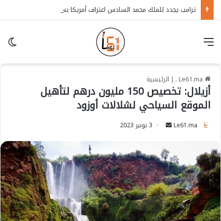
ترامب يجدد للملك محمد السادس اعتراف أمريكا بسيادة المغرب على الصحراء
قائمة
in
Le61.ma ـ
|
الرئيسية
أزيلال: تخصيص 150 مليون درهم لتأهيل
الموقع السياحي لشلالات أوزود
Le61.ma
S
3 نونبر 2023
e
n
d
a
n
e
m
a