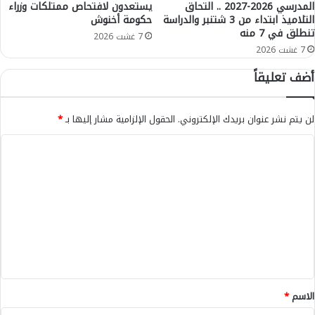
ل
المدرسي 2026-2027 .. التحاق
يستعدون لافتحاص ممتلكات وزراء
ت
ى
التلاميذ ابتداء من 3 شتنبر والدراسة
حكومة أخنوش
م
تنطلق في 7 منه
ت
ل
7 غشت 2026
ن
ل
7 غشت 2026
ظ
ل
أضف تعليقاً
ي
ر
م
و
ل
ب
لن يتم نشر عنوان بريدك الإلكتروني.
الحقول الإلزامية مشار إليها بـ
*
ق
و
ا
ت
ا
ء
ا
ل
ت
ت
و
ا
ت
ا
ل
ع
ص
ش
ل
ب
ل
ي
ي
ي
ل
ه
ف
ق
ة
ا
ب
*
الاسم
*
ئ
ا
د