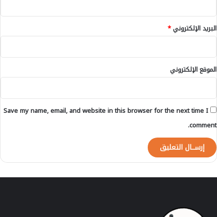
ل
ة
ب
ا
ش
البريد الإلكتروني
*
ل
ر
ف
و
ج
الموقع الإلكتروني
ا
ل
ر
ا
Save my name, email, and website in this browser for the next time I
ب
ع
comment.
ل
م
ا
ج
س
ت
ي
ر
د