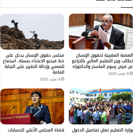
ل
م
ح
ن
و
"
ت
ا
و
ل
ر
خ
ي
ط
ة
ر
ا
ا
العصبة المغربية لحقوق الإنسان
مجلس حقوق الإنسان يدخل على
ل
تطالب وزير التعليم العالي بالتراجع
خط فيديو الاعتداء بسبتة.. استماع
ل
م
عن فرض رسوم الماستر والدكتوراه
للمعني وإحالة التقرير على النيابة
م
العامة
ب
س
8 غشت 2026
ع
ت
8 غشت 2026
د
ق
ت
ب
ش
ل
ر
ي
ف
ا
ا
ل
ن
م
ع
ح
وزارة التعليم تعلن تفاصيل الدخول
قضاة المجلس الأعلى للحسابات