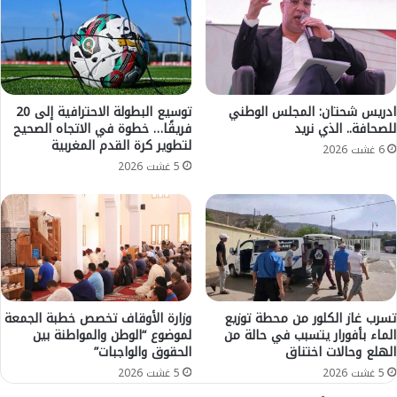
ل
ع
م
ل
ي
ى
ا
إ
ل
ي
أ
ل
ادريس شحتان: المجلس الوطني
توسيع البطولة الاحترافية إلى 20
ع
للصحافة.. الذي نريد
فريقًا… خطوة في الاتجاه الصحيح
ا
لتطوير كرة القدم المغربية
ل
ء
6 غشت 2026
ى
ق
5 غشت 2026
ل
ط
ل
ا
خ
ع
ط
ا
ب
ت
ة
ا
ا
ل
ل
ت
تسرب غاز الكلور من محطة توزيع
وزارة الأوقاف تخصص خطبة الجمعة
م
ش
الماء بأفورار يتسبب في حالة من
لموضوع “الوطن والمواطنة بين
ن
الهلع وحالات اختناق
الحقوق والواجبات”
غ
ب
ي
5 غشت 2026
5 غشت 2026
ر
ل