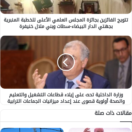
ل
ف
ا
تتويج الفائزين بجائزة المجلس العلمي الأعلى للخطبة المنبرية
ئ
بجهتي الدار البيضاء-سطات وبني ملال خنيفرة
ز
ي
ن
و
ب
ز
ج
ا
ا
ر
ئ
ة
ز
ا
ة
ل
ا
د
ل
ا
م
وزارة الداخلية تحث على إيلاء قطاعات التشغيل والتعليم
خ
ج
والصحة أولوية قصوى عند إعداد ميزانيات الجماعات الترابية
ل
ل
ي
مقالات ذات صلة
س
ة
ا
ت
ل
ح
ع
ث