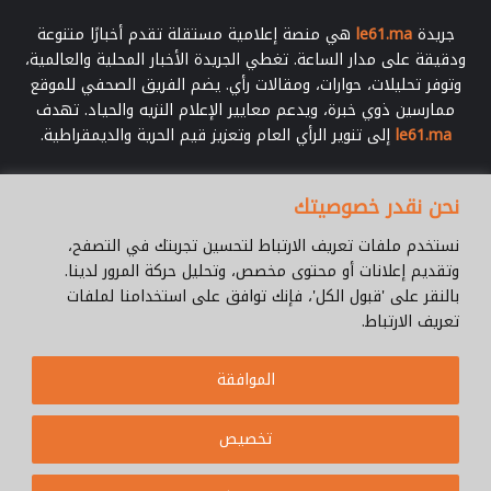
م
جريدة
le61.ma
هي منصة إعلامية مستقلة تقدم أخبارًا متنوعة
ا
ودقيقة على مدار الساعة. تغطي الجريدة الأخبار المحلية والعالمية،
ع
وتوفر تحليلات، حوارات، ومقالات رأي. يضم الفريق الصحفي للموقع
ا
ممارسين ذوي خبرة، ويدعم معايير الإعلام النزيه والحياد. تهدف
ت
le61.ma
إلى تنوير الرأي العام وتعزيز قيم الحرية والديمقراطية.
ا
ل
ت
أدخل
نحن نقدر خصوصيتك
ر
بريدك
ا
الإلكتروني
نستخدم ملفات تعريف الارتباط لتحسين تجربتك في التصفح،
ب
وتقديم إعلانات أو محتوى مخصص، وتحليل حركة المرور لدينا.
ي
بالنقر على 'قبول الكل'، فإنك توافق على استخدامنا لملفات
ة
تعريف الارتباط.
© جميع الحقوق محفوظة 2026 |
Le61.ma
الموافقة
سياسة الخصوصية
فريق العمل
للإتصال
من نحن ؟
Cookie Policy
تخصيص
WhatsApp
YouTube
Facebook