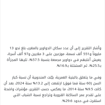
وأشار التقرير إلى أن عدد سكان الدواوير بالمغرب بلغ نحو 13
مليوناً و551 ألف نسمة، موزعين على 3 ملايين و97 ألف أسرة،
يعيش أغلبهم في دواوير مجمعة بنسبة 57.5%، تليها المجزأة
بـ25.5%، ثم المشتتة بـ16.9%.
وفي ما يتعلق بالبنية العمرية، بيّنت المندوبية أن نسبة كبار
السن (60 سنة فما فوق) ارتفعت إلى 13.2% سنة 2024، بعد أن
كانت 9.5% سنة 2014، ما يعكس، حسب التقرير، مؤشرات واضحة
على تقدم عمر الساكنة القروية وتراجع نسبة الشباب التي
استقرت في حدود 29.6%.