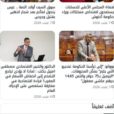
و
ح
ن
ز
قضاة المجلس الأعلى للحسابات
سوق السبت أولاد النمة .. عرس
و
يستعدون لافتحاص ممتلكات وزراء
يتحول لمأتم بعد شجار انتهى
ا
حكومة أخنوش
بقتيل وجرحى
م
ب
ت
م
7 غشت 2026
7 غشت 2026
ا
ج
ب
ر
ع
د
ت
د
ه
ك
ب
ا
ت
ك
ه
ي
بووانو: “إلى ترأسنا الحكومة غنديرو
الدكتور والخبير الاقتصادي مصطفى
م
ن
اللي يلزم” بشأن المحروقات..
امزيل يكتب : لماذا لا يؤدي تراجع
ت
“البرميل بـ75 دولار والثمن 14.65
التضخم إلى انخفاض الأسعار في
س
درهم ماشي معقول”
المغرب؟ قراءة اقتصادية في
ب
ي
مفارقة تستعصي على الإدراك
د
ا
7 غشت 2026
العام
ي
س
د
6 غشت 2026
ي
أ
ة
أضف تعليقاً
م
و
و
ا