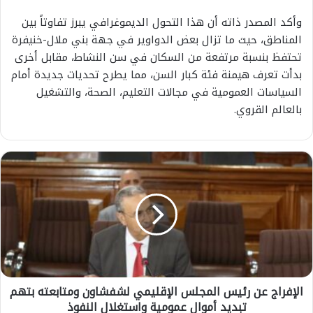
وأكد المصدر ذاته أن هذا التحول الديموغرافي يبرز تفاوتاً بين
المناطق، حيث ما تزال بعض الدواوير في جهة بني ملال-خنيفرة
تحتفظ بنسبة مرتفعة من السكان في سن النشاط، مقابل أخرى
بدأت تعرف هيمنة فئة كبار السن، مما يطرح تحديات جديدة أمام
السياسات العمومية في مجالات التعليم، الصحة، والتشغيل
بالعالم القروي.
ا
ل
إ
ف
ر
ا
ج
ع
ن
الإفراج عن رئيس المجلس الإقليمي لشفشاون ومتابعته بتهم
ر
تبديد أموال عمومية واستغلال النفوذ
ئ