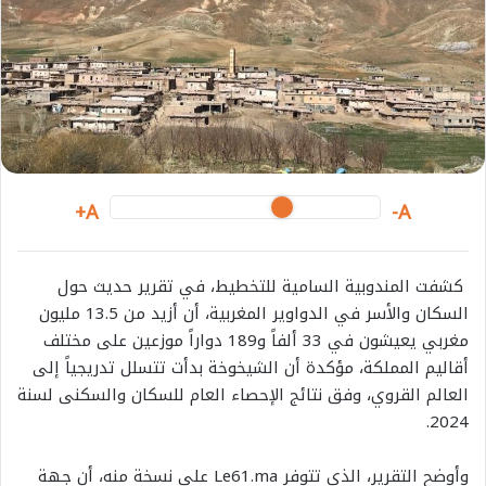
e
m
a
i
l
A+
A-
كشفت المندوبية السامية للتخطيط، في تقرير حديث حول
السكان والأسر في الدواوير المغربية، أن أزيد من 13.5 مليون
مغربي يعيشون في 33 ألفاً و189 دواراً موزعين على مختلف
أقاليم المملكة، مؤكدة أن الشيخوخة بدأت تتسلل تدريجياً إلى
العالم القروي، وفق نتائج الإحصاء العام للسكان والسكنى لسنة
2024.
وأوضح التقرير، الذي تتوفر Le61.ma على نسخة منه، أن جهة