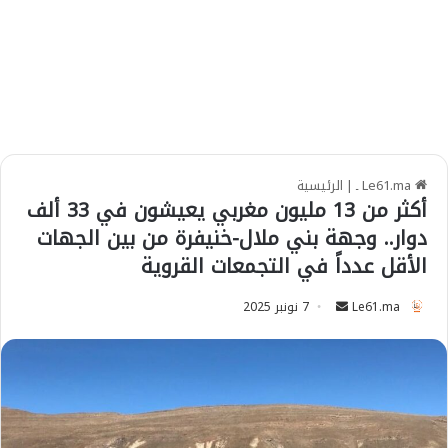
Le61.ma ـ
|
الرئيسية
أكثر من 13 مليون مغربي يعيشون في 33 ألف
دوار.. وجهة بني ملال-خنيفرة من بين الجهات
الأقل عدداً في التجمعات القروية
Le61.ma
S
7 نونبر 2025
e
n
d
a
n