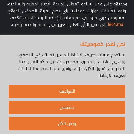
ودقيقة على مدار الساعة. تغطي الجريدة الأخبار المحلية والعالمية،
وتوفر تحليلات، حوارات، ومقالات رأي. يضم الفريق الصحفي للموقع
ممارسين ذوي خبرة، ويدعم معايير الإعلام النزيه والحياد. تهدف
le61.ma
إلى تنوير الرأي العام وتعزيز قيم الحرية والديمقراطية.
أدخل
نحن نقدر خصوصيتك
بريدك
الإلكتروني
نستخدم ملفات تعريف الارتباط لتحسين تجربتك في التصفح،
وتقديم إعلانات أو محتوى مخصص، وتحليل حركة المرور لدينا.
بالنقر على 'قبول الكل'، فإنك توافق على استخدامنا لملفات
تعريف الارتباط.
© جميع الحقوق محفوظة 2026 |
Le61.ma
الموافقة
سياسة الخصوصية
فريق العمل
للإتصال
من نحن ؟
Cookie Policy
تخصيص
WhatsApp
YouTube
Facebook
رفض الكل