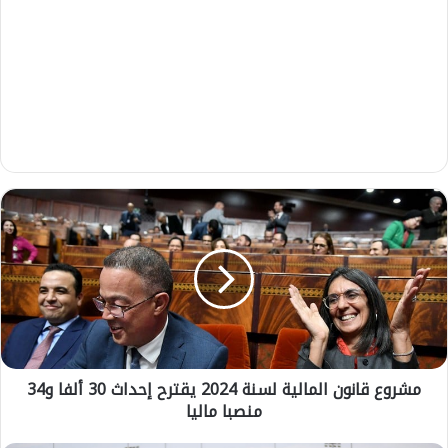
م
ش
ر
و
ع
ق
ا
ن
و
مشروع قانون المالية لسنة 2024 يقترح إحداث 30 ألفا و34
ن
منصبا ماليا
ا
ل