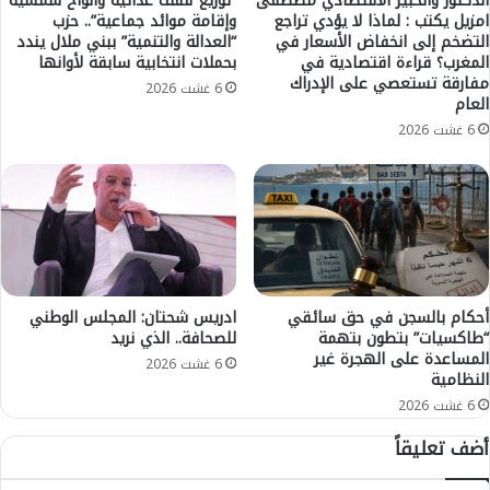
الدكتور والخبير الاقتصادي مصطفى
“توزيع قفف غذائية وألواح شمسية
ث
امزيل يكتب : لماذا لا يؤدي تراجع
وإقامة موائد جماعية”.. حزب
ه
التضخم إلى انخفاض الأسعار في
“العدالة والتنمية” ببني ملال يندد
3
و
المغرب؟ قراءة اقتصادية في
بحملات انتخابية سابقة لأوانها
0
ر
مفارقة تستعصي على الإدراك
أ
و
6 غشت 2026
العام
ل
ي
6 غشت 2026
ف
س
ا
ق
و
ط
3
أ
4
م
م
ا
ن
م
ص
س
أحكام بالسجن في حق سائقي
ادريس شحتان: المجلس الوطني
ب
ط
“طاكسيات” بتطون بتهمة
للصحافة.. الذي نريد
ا
ا
المساعدة على الهجرة غير
م
د
6 غشت 2026
النظامية
ا
ا
6 غشت 2026
ل
ل
ي
م
أضف تعليقاً
ا
غ
ر