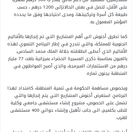
على
الأقل،
لتصل
في
بعض
الحالات
إلى
1200
درهم
،
حسب
طبيعة
كل
أسرة
وتركيبتها،
ومدى
احتياجها
وفق
ما
يحدده
المؤشر
المعمول
به
.
كما
تطرق
أخنوش
الى
أهم
المشاريع
التي
تم
إنجازها
بالأقاليم
الجنوبية
للمملكة،
والتي
تندرج
في
إطار
البرنامج
التنموي
لهذه
الأقاليم
الذي
أعطى
انطلاقته
جلالة
الملك
محمد
السادس،
بالعيون
بمناسبة
ذكرى
المسيرة
الخضراء
بميزانية
بلغت
77
مليار
درهم
من
الاستثمارات
المبرمجة،
والذي
أصبح
المواطنون
في
المنطقة
يجنون
ثماره
.
وبخصوص
مساهمة
الحكومة
في
تنمية
المنطقة،
كامتداد
لهذا
البرنامج،
استعرض
أخنوش
المشاريع
التي
يتم
إنجازها
والتي
تشمل
على
الخصوص،
مشروع
إنشاء
مستشفى
جامعي
وكلية
للطب
بكلميم،
الى
جانب
تأهيل
وإنشاء
حوالي
400
مستشفى
للقرب
.