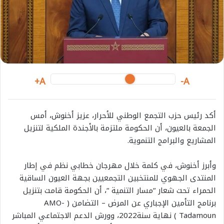
i
l
A+
A-
أكد
رئيس
حزب
التجمع
الوطني
للأحرار،
عزيز
أخنوش،
أمس
الجمعة
بالعيون،
أن
الحكومة
ملتزمة
بالأجندة
الملكية
لتنزيل
المشاريع
والبرامج
التنموية
.
وأبرز
أخنوش،
في
كلمة
خلال
مهرجان
خطابي
نظم
في
إطار
المنتدى
الجهوي
للمنتخبين
التجمعيين
بجهة
العيون
الساقية
الحمراء
تحت
شعار
“
مسار
التنمية
“
،
أن
الحكومة
قامت
بتنزيل
برنامج
التأمين
الإجباري
عن
المرض
–
التضامن
( AMO-
Tadamoun )
نهاية
سنة
2022
،
وورش
الدعم
الاجتماعي
المباشر