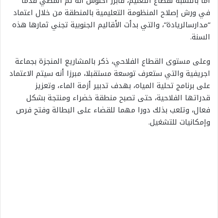
أما
بالنسبة
لقطاع
التعليم،
فأبرز
أخنوش
أنه
تم
المضي
قدما
في
ورش
إصلاح
المنظومة
التعليمية
بالمنطقة
من
خلال
اعتماد
“
مدارس
الريادة
“
،
والتي
بدأت
الأقاليم
الجنوبية
تجني
ثمارها
هذه
السنة
.
وعلى
مستوى
القطاع
الفلاحي،
ذكر
بالمشاريع
المنجزة
بجماعة
اجريفية
والتي
ستعرف
توسعة
مستقبلا،
مبرزا
أنه
سيتم
الاعتماد
على
برنامج
تحلية
المياه،
بهدف
تدبير
أزمة
الماء،
وتعزيز
قدراتها
الفلاحية،
حتى
تصبح
منطقة
خضراء
ومنتجة
بشكل
فعال،
وتلعب
بذلك
دورا
مهما
للقضاء
على
البطالة
وفتح
فرص
وإمكانيات
للتشغيل
.