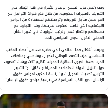
وحث
رئيس
حزب
التجمع
الوطني
للأحرار
في
هذا
الإطار،
على
التعريف
بالمنجزات
الحكومية،
من
خلال
فتح
قنوات
التواصل
مع
المواطنين
من
أجل
تنويرهم
وتوجيههم
للاستفادة
من
البرامج
الاجتماعية
التي
قامت
الحكومة
بتنزيلها،
وكذا
التجاوب
مع
تطلعاتهم
وانتظاراتهم،
وترتيب
الأولويات
في
تدبير
الشأن
المحلي،
ليكون
العرض
السياسي
ناجحا
.
وعرفت
أشغال
هذا
المنتدى
الذي
حضره
عدد
من
أعضاء
المكتب
السياسي
لحزب
التجمع
الوطني
للأحرار
،
ومناضلي
ومناضلات
الحزب
بجهة
العيون
الساقية
الحمراء،
تنظيم
ثلاث
ورشات
تمحورت
حول
“
تنزيل
الدولة
الاجتماعية
الحصيلة
والآفاق
“
،
و
”
التدبير
الترابي
تحديات
التمويل
“
،
و
”
رئاسة
المغرب
لمجلس
حقوق
الإنسان
:
دور
النخب
السياسية
في
ترسيخ
مبادئ
حقوق
الإنسان
“.
ي
ح
ي