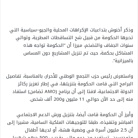
وذكر
أخنوش
بتداعيات
الإكراهات
المحلية
والجيو
–
سياسية
التي
تدبرها
الحكومة
من
قبيل
شح
التساقطات
المطرية،
وتوالي
سنوات
الجفاف
والتضخم،
مبرزا
أن
“
الحكومة
تواجه
هذه
المشاكل
بحكمة،
حيث
تم
تنزيل
المشاريع
دون
المساس
بالميزانية
“.
واستعرض
رئيس
حزب
التجمع
الوطني
للأحرار،
بالمناسبة،
تفاصيل
البرامج
التي
قامت
الحكومة
بتنزيلها،
في
إطار
تعزيز
ركائز
الدولة
الاجتماعية،
لافتا
إلى
أن
برنامج
(AMO
تضامن
)
استفاد
منه
إلى
حد
الآن
حوالي
11
مليون
و
200
ألف
شخص
.
وأبرز
أن
الحكومة
قامت
أيضا،
بتنزيل
ورش
الدعم
الاجتماعي
المباشر
وتنفيذه،
طبقا
للتوجيهات
الملكية
السامية،
مشيرا
إلى
أن
2.5
مليون
أسرة
في
وضعية
هشة،
أو
لديها
أطفال
متمدرسين،
تستفيد
من
دعم
مالي
يقدر
ب
500
درهم
شهريا