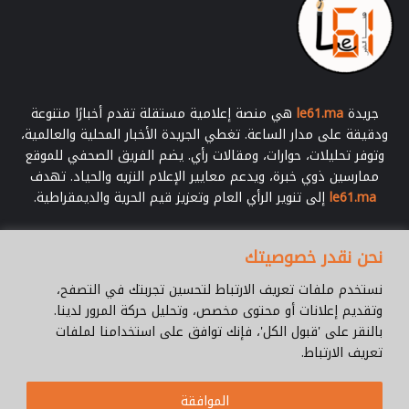
ب
ا
ل
ص
ح
ر
جريدة
le61.ma
هي منصة إعلامية مستقلة تقدم أخبارًا متنوعة
ا
ودقيقة على مدار الساعة. تغطي الجريدة الأخبار المحلية والعالمية،
ء
وتوفر تحليلات، حوارات، ومقالات رأي. يضم الفريق الصحفي للموقع
ممارسين ذوي خبرة، ويدعم معايير الإعلام النزيه والحياد. تهدف
le61.ma
إلى تنوير الرأي العام وتعزيز قيم الحرية والديمقراطية.
أدخل
نحن نقدر خصوصيتك
بريدك
الإلكتروني
نستخدم ملفات تعريف الارتباط لتحسين تجربتك في التصفح،
وتقديم إعلانات أو محتوى مخصص، وتحليل حركة المرور لدينا.
بالنقر على 'قبول الكل'، فإنك توافق على استخدامنا لملفات
تعريف الارتباط.
© جميع الحقوق محفوظة 2026 |
Le61.ma
الموافقة