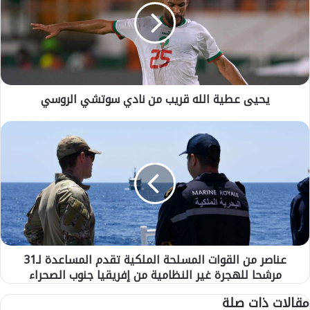
ى
ع
ط
ي
ة
ا
يحيى عطية الله قريب من نادي سوتشي الروسي
ل
ل
ه
ع
ق
ن
ر
ا
ي
ص
ب
ر
م
م
ن
ن
ن
ا
ا
ل
عناصر من القوات المسلحة الملكية تقدم المساعدة لـ31
د
ق
ي
مرشحا للهجرة غير النظامية من إفريقيا جنوب الصحراء
و
س
ا
مقالات ذات صلة
و
ت