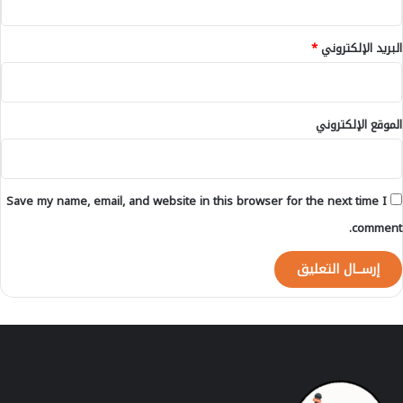
ر
ا
البريد الإلكتروني
*
ل
ن
ظ
ا
الموقع الإلكتروني
م
ي
ة
م
Save my name, email, and website in this browser for the next time I
ن
إ
comment.
ف
ر
ي
ق
ي
ا
ج
ن
و