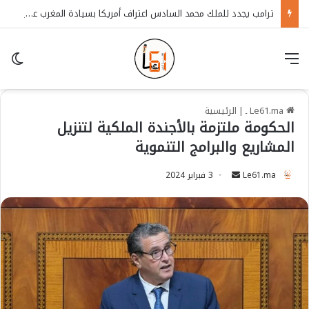
ترامب يجدد للملك محمد السادس اعتراف أمريكا بسيادة المغرب على الصحراء
قائمة
in
Le61.ma ـ
|
الرئيسية
الحكومة ملتزمة بالأجندة الملكية لتنزيل
المشاريع والبرامج التنموية
Le61.ma
S
3 فبراير 2024
e
n
d
a
n
e
m
a