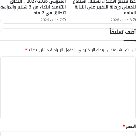
خط فيديو الاعتداء بسبتة.. استماع
المدرسي 2026-2027 .. التحاق
س
للمعني وإحالة التقرير على النيابة
التلاميذ ابتداء من 3 شتنبر والدراسة
ا
العامة
تنطلق في 7 منه
ع
د
8 غشت 2026
7 غشت 2026
ة
أضف تعليقاً
ل
ـ
3
لن يتم نشر عنوان بريدك الإلكتروني.
الحقول الإلزامية مشار إليها بـ
*
1
م
ا
ر
ل
ش
ح
ت
ا
ع
ل
ل
ل
ه
ي
ج
ق
ر
ة
*
الاسم
*
غ
ي