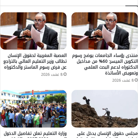
ت
ا
ش
ل
ي
م
ا
س
ل
ل
ر
ح
و
ة
س
ا
ي
ل
منتدى رؤساء الجامعات يوضح رسوم
العصبة المغربية لحقوق الإنسان
التكوين الميسر: 60% من مداخيل
تطالب وزير التعليم العالي بالتراجع
م
الدكتوراه لدعم البحث العلمي
عن فرض رسوم الماستر والدكتوراه
ل
وتعويض الأساتذة
ك
8 غشت 2026
ي
8 غشت 2026
ة
ت
ق
د
م
ا
ل
م
مجلس حقوق الإنسان يدخل على
وزارة التعليم تعلن تفاصيل الدخول