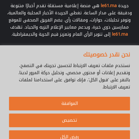
جريدة
le61.ma
هي منصة إعلامية مستقلة تقدم أخبارًا متنوعة
ودقيقة على مدار الساعة. تغطي الجريدة الأخبار المحلية والعالمية،
وتوفر تحليلات، حوارات، ومقالات رأي. يضم الفريق الصحفي للموقع
ممارسين ذوي خبرة، ويدعم معايير الإعلام النزيه والحياد. تهدف
le61.ma
إلى تنوير الرأي العام وتعزيز قيم الحرية والديمقراطية.
أدخل
نحن نقدر خصوصيتك
بريدك
الإلكتروني
نستخدم ملفات تعريف الارتباط لتحسين تجربتك في التصفح،
وتقديم إعلانات أو محتوى مخصص، وتحليل حركة المرور لدينا.
بالنقر على 'قبول الكل'، فإنك توافق على استخدامنا لملفات
تعريف الارتباط.
© جميع الحقوق محفوظة 2026 |
Le61.ma
الموافقة
سياسة الخصوصية
فريق العمل
للإتصال
من نحن ؟
Cookie Policy
تخصيص
WhatsApp
YouTube
Facebook
رفض الكل