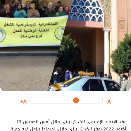
m
a
i
l
A+
A-
عقد الاتحاد الإقليمي للكدش ببني ملال أمس الخميس 13
أكتوبر 2022 بمقر الكدش ببني ملال، إجتماعا تناول فيه جملة