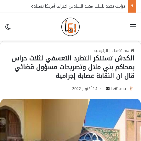
ترامب يجدد للملك محمد السادس اعتراف أمريكا بسيادة المغرب على الصحراء
قائمة
in
Le61.ma ـ
|
الرئيسية
الكدش تستنكر التطرد التعسفي لثلاث حراس
بمحاكم بني ملال وتصريحات مسؤول قضائي
قال ان النقابة عصابة إجرامية
Le61.ma
S
14 أكتوبر 2022
e
n
d
a
n
e