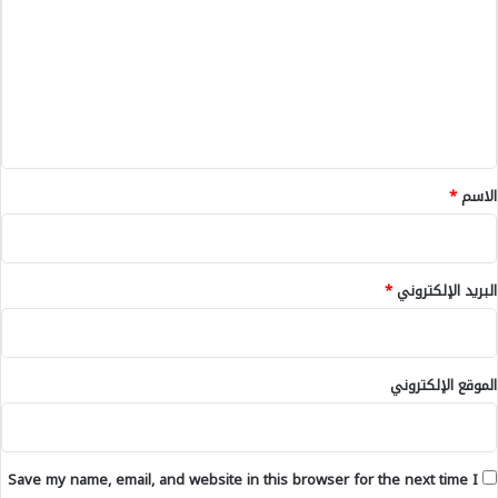
ا
ت
ن
ع
ض
م
ل
ا
ي
م
إ
ق
ل
*
الاسم
*
ى
إ
ن
ت
البريد الإلكتروني
*
ر
م
ي
ل
الموقع الإلكتروني
ا
ن
Save my name, email, and website in this browser for the next time I