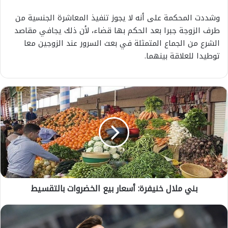
وشددت المحكمة على أنه لا يجوز تنفيذ المعاشرة الجنسية من
طرف الزوجة جبرا بعد الحكم بها قضاء، لأن ذلك يجافي مقاصد
الشرع من الجماع المتمثلة في بعث السرور عند الزوجين معا
توطيدا للعلاقة بينهما.
ب
ن
ي
م
ل
ا
ل
خ
ن
بني ملال خنيفرة: أسعار بيع الخضروات بالتقسيط
ي
ف
ر
س
ة
و