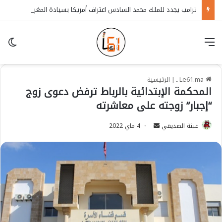
ترامب يجدد للملك محمد السادس اعتراف أمريكا بسيادة المغرب على الصحراء
قائمة
in
Le61.ma ـ
|
الرئيسية
المحكمة الإبتدائية بالرباط ترفض دعوى زوج
“إجبار” زوجته على معاشرته
غيثة الصديقي
S
4 ماي 2022
e
n
d
a
n
e
m
a