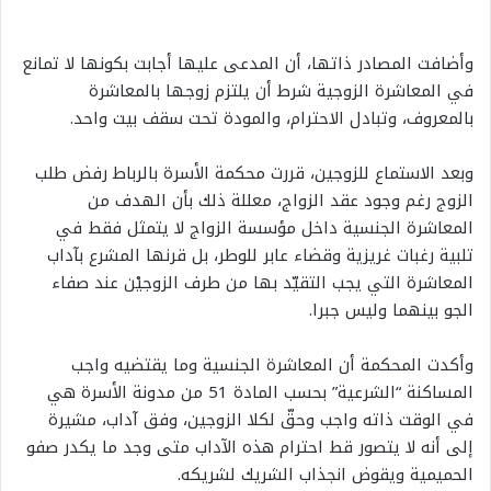
وأضافت المصادر ذاتها، أن المدعى عليها أجابت بكونها لا تمانع
في المعاشرة الزوجية شرط أن يلتزم زوجها بالمعاشرة
بالمعروف، وتبادل الاحترام، والمودة تحت سقف بيت واحد.
وبعد الاستماع للزوجين، قررت محكمة الأسرة بالرباط رفض طلب
الزوج رغم وجود عقد الزواج، معللة ذلك بأن الهدف من
المعاشرة الجنسية داخل مؤسسة الزواج لا يتمثل فقط في
تلبية رغبات غريزية وقضاء عابر للوطر، بل قرنها المشرع بآداب
المعاشرة التي يجب التقيّد بها من طرف الزوجيْن عند صفاء
الجو بينهما وليس جبرا.
وأكدت المحكمة أن المعاشرة الجنسية وما يقتضيه واجب
المساكنة “الشرعية” بحسب المادة 51 من مدونة الأسرة هي
في الوقت ذاته واجب وحقّ لكلا الزوجين، وفق آداب، مشيرة
إلى أنه لا يتصور قط احترام هذه الآداب متى وجد ما يكدر صفو
الحميمية ويقوض انجذاب الشريك لشريكه.