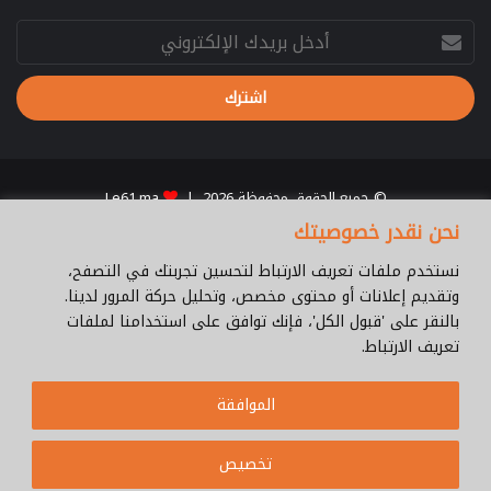
أدخل
بريدك
الإلكتروني
© جميع الحقوق محفوظة 2026 |
Le61.ma
نحن نقدر خصوصيتك
سياسة الخصوصية
فريق العمل
للإتصال
من نحن ؟
Cookie Policy
نستخدم ملفات تعريف الارتباط لتحسين تجربتك في التصفح،
WhatsApp
YouTube
Facebook
وتقديم إعلانات أو محتوى مخصص، وتحليل حركة المرور لدينا.
بالنقر على 'قبول الكل'، فإنك توافق على استخدامنا لملفات
تعريف الارتباط.
الموافقة
تخصيص