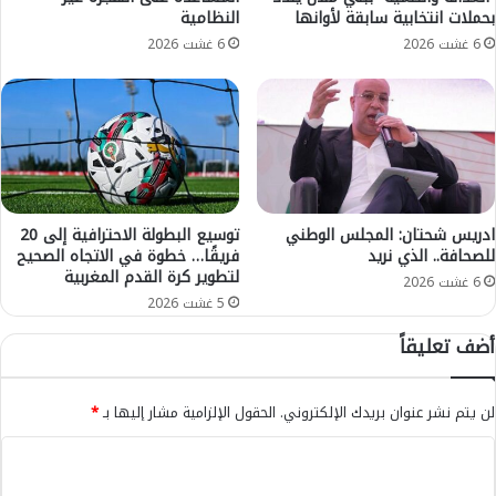
بحملات انتخابية سابقة لأوانها
النظامية
س
ج
ي
ن
6 غشت 2026
6 غشت 2026
ط
ت
ي
ن
ي
د
ي
ب
ا
ادريس شحتان: المجلس الوطني
توسيع البطولة الاحترافية إلى 20
للصحافة.. الذي نريد
فريقًا… خطوة في الاتجاه الصحيح
ل
لتطوير كرة القدم المغربية
ا
6 غشت 2026
ي
5 غشت 2026
ق
أضف تعليقاً
ت
ر
ب
لن يتم نشر عنوان بريدك الإلكتروني.
الحقول الإلزامية مشار إليها بـ
*
م
ن
ا
ا
ل
ل