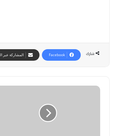
ط
ر
اً
ا
ا
ف
ل
أ
ض
م
و
ر
ء
ي
ع
ك
ل
ا
شارك
Facebook
المشاركة عبر الب
ى
ب
د
س
و
ي
ر
ا
ا
د
و
ل
ة
ز
و
ا
ي
س
ل
ر
ا
م
ا
ط
غ
ل
ة
ر
د
ا
ب
ا