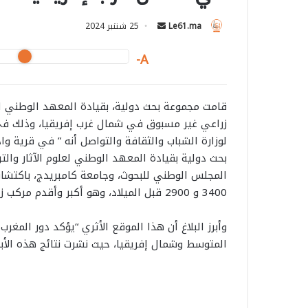
Le61.ma
S
25 شتنبر 2024
e
A-
n
d
a
قامت مجموعة بحث دولية، بقيادة المعهد الوطني لعل
n
زراعي غير مسبوق في شمال غرب إفريقيا، وذلك في 
e
لوزارة الشباب والثقافة والتواصل أنه ” في قرية و
m
بحث دولية بقيادة المعهد الوطني لعلوم الآثار والت
a
المجلس الوطني للبحوث، وجامعة كامبريدج، باكتشاف
i
3400 و 2900 قبل الميلاد، وهو أكبر وأقدم مركب زراعي تم توثيقه في إفريقيا خارج وادي النيل”.
l
وأبرز البلاغ أن هذا الموقع الأثري “يؤكد دور المغ
المتوسط وشمال إفريقيا، حيث نشرت نتائج هذه الأبحاث في ا