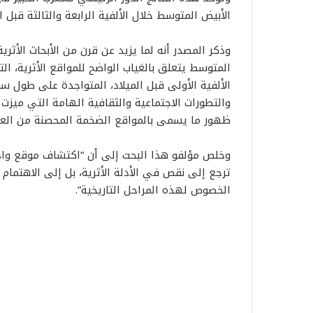
الأبيض المتوسط خلال الألفية الرابعة والثالثة قبل ال
وذكر المصدر أنه لما يزيد عن قرن من الأبحاث الأثرية
المتوسط يتعلق بالغياب الواضح للمواقع الأثرية، الت
الألفية الأولى قبل الميلاد، المتواجدة على طول س
والتطورات الاجتماعية والثقافية الهامة التي ميزت
ظهور ما يسمى بالمواقع الضخمة المحصنة من العصر
وخلص مؤلفو هذا البحث إلى أن “اكتشاف موقع واد
ترجع إلى نقص في الأدلة الأثرية، بل إلى الاهتمام
الخصوص لهذه المراحل التاريخية”.
ح
ت
س
ر
ن
ا
ب
م
ا
ب
12 يوليوز 2026
م
ي