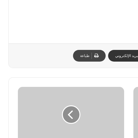
ا
ل
…
ا
ل
ب
ا
م
ي
ريد الإلكتروني
طباعة
ك
ش
ف
ر
س
د
م
ر
ي
ك
ا
إ
ع
ن
ن
ز
م
ك
ر
ا