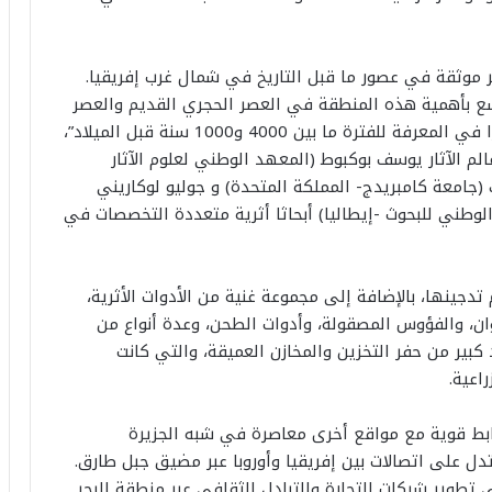
ر موثقة في عصور ما قبل التاريخ في شمال غرب إفريقيا.
ع بأهمية هذه المنطقة في العصر الحجري القديم والعصر
الحديدي والفترات الإسلامية، إلا أن هناك نقصا كبيرا في المعرفة للفترة ما بين 4000 و1000 سنة قبل الميلاد”،
م الآثار يوسف بوكبوط (المعهد الوطني لعلوم الآثار
نك (جامعة كامبريدج- المملكة المتحدة) و جوليو لوكاريني
لوطني للبحوث -إيطاليا) أبحاثا أثرية متعددة التخصصات في
دجينها، بالإضافة إلى مجموعة غنية من الأدوات الأثرية،
وان، والفؤوس المصقولة، وأدوات الطحن، وعدة أنواع من
كبير من حفر التخزين والمخازن العميقة، والتي كانت
اعية.
ابط قوية مع مواقع أخرى معاصرة في شبه الجزيرة
تدل على اتصالات بين إفريقيا وأوروبا عبر مضيق جبل طارق.
 تطوير شبكات التجارة والتبادل الثقافي عبر منطقة البحر