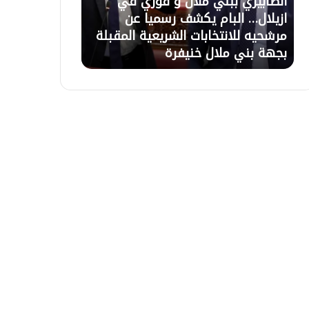
21 يوليوز 2026
20 يوليوز 2026
ل
.
تعليق الاعتصام بأزيلال بعد حوار مع
أزيلال.. و
ا
.
قبلة
السلطات وبرمجة اجتماع لحل ملف
تأخر التع
ع
و
التعويضات غذا الاربعاء بالباشوية
الاعتصام ا
ت
ر
ص
ث
ا
ة
م
ي
ب
ع
أ
ل
ز
ن
ي
و
ل
ن
ا
ا
ل
ل
ب
ا
ع
ح
د
ت
ح
ج
و
ا
ا
ج
ر
ع