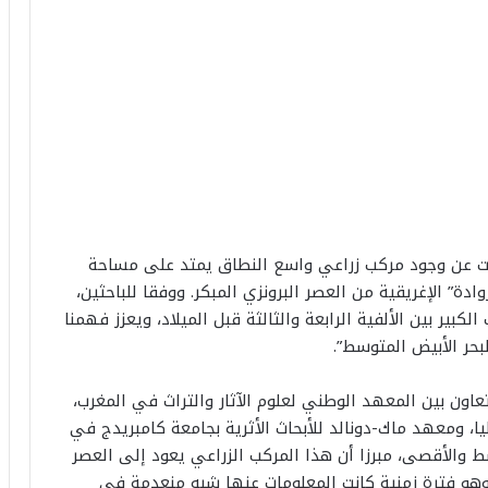
فت عن وجود مركب زراعي واسع النطاق يمتد على مساحة
” الإغريقية من العصر البرونزي المبكر. ووفقا للباحثين،
ير بين الألفية الرابعة والثالثة قبل الميلاد، ويعزز فهمنا
بحر الأبيض المتوسط”.
عاون بين المعهد الوطني لعلوم الآثار والتراث في المغرب،
ا، ومعهد ماك-دونالد للأبحاث الأثرية بجامعة كامبريدج في
ط والأقصى، مبرزا أن هذا المركب الزراعي يعود إلى العصر
ر (3400-2900 قبل الميلاد)، وهو فترة زمنية كانت المعلومات عنها شبه منعدمة في