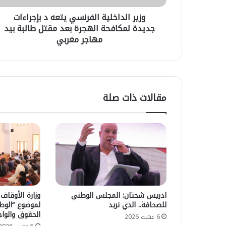
ل
ع
خ
ا
ل
وزير الداخلية الفرنسي يتعه د بإجراءات
ل
ج
ى
جديدة لمكافحة الهجرة بعد مقتل طالبة بيد
ي
ت
ا
ة
مهاجر مغربي
م
ل
ا
ا
ص
ل
ع
ح
ف
ي
ر
ر
ة
ا
ن
مقالات ذات صلة
ف
ء
س
ي
ي
إ
ي
د
ت
م
ع
ا
ه
ج
د
م
ب
ه
إ
ا
ادريس شحتان: المجلس الوطني
وزارة الأوقا
ج
ج
للصحافة.. الذي نريد
لموضوع “الوطن
ر
ر
الحقوق والواج
6 غشت 2026
ا
ي