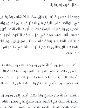
شمال غرب إفريقيا.
ووفقا للمصدر ذاته “يتعلق هذا الاكتشاف بفترة غي
في الواقع، على الرغم من الاعتراف على نطاق واس
مضيفا أنه للمساهمة في ملء هذه الثغرة، أجرى عال
والتراث، المغرب)، رفقة علماء الآثار سيبريان برودبا
(المعهد الإيطالي لعلوم التراث الثقافي/ المجلس ا
واد بهت.
واكتشف الفريق أدلة على وجود نباتات وحيوانات تم ت
بما في ذلك الأواني الخزفية المزخرفة متعددة الأل
الأدوات الحجرية. كما كشفت الحفريات عن وجود عدد 
تستخدم على الأرجح لتخزين والحفاظ على المواد الزر
وتشير الأدلة من موقع واد بهت أيضا إلى وجود رو
الإيبيرية، حيث تم العثور على قطع عاج وبيض نعام 
وتؤكد هذه النتائج الدور الرئيسي للمغرب الكبير في