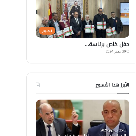
تعليم
حفل خاص برئاسة…
30 دجنبر 2024
الأبرز هذا الأسبوع
ت
أ
ع
ز
ل
ي
ي
ل
ق
ا
ا
ل