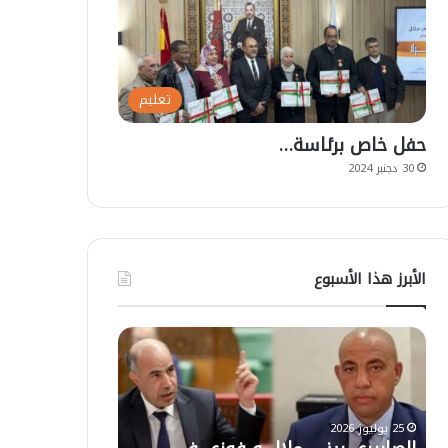
تعليم
حفل خاص برئاسة…
30 دجنبر 2024
الأبرز هذا الأسبوع
ت
ع
ل
ي
ق
ا