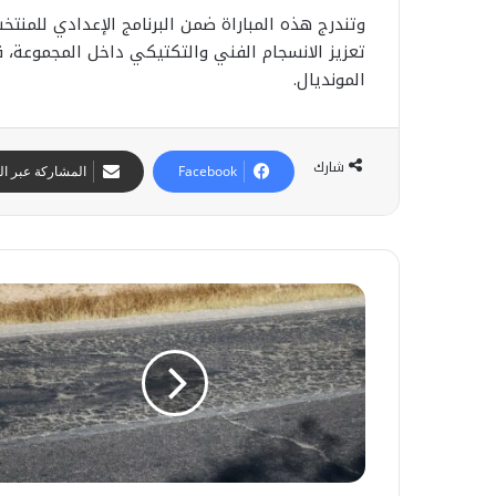
وتندرج هذه المباراة ضمن البرنامج الإعدادي للمن
تعزيز الانسجام الفني والتكتيكي داخل المجموعة، ق
المونديال.
شارك
Facebook
المشاركة عبر الب
و
ف
ا
ة
ح
ش
س
خ
ن
ص
ب
ي
ا
12 يوليوز 2026
ن
م