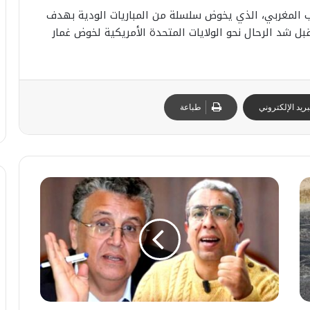
تخب المغربي، الذي يخوض سلسلة من المباريات الودية بهدف
بل شد الرحال نحو الولايات المتحدة الأمريكية لخوض غمار
ريد الإلكتروني
طباعة
ا
ب
ت
د
ت
ا
ا
ر
ل
ئ
ا
ص
ي
م
ا
ة
ب
ب
25 يوليوز 2026
ا
ي
ي