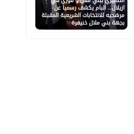
بني ملال و فوزي في
21 يوليوز 2026
ل
بام يكشف رسميا عن
تعليق الاعتصام بأزيلال بعد ح
ا
تخابات الشريعية المقبلة
السلطات وبرمجة اجتماع لحل
ع
لال خنيفرة
التعويضات غذا الاربعاء بالباش
ت
ص
ا
م
ب
أ
ز
ي
ل
ا
ل
ب
ع
د
ح
و
ا
ر