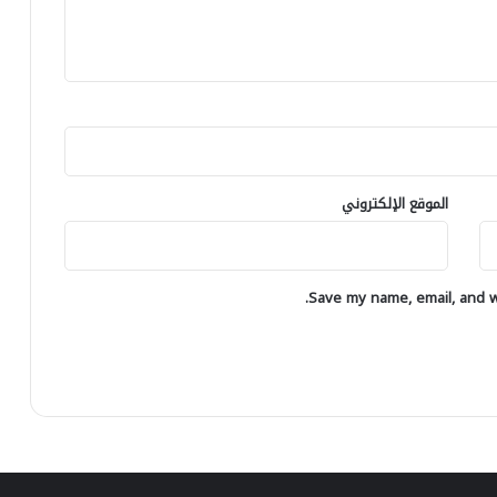
ش
م
ح
ن
ي
ت
ه
ز
ل
ه
ل
ا
ا
ج
ن
ي
ت
و
الموقع الإلكتروني
خ
ل
ا
و
ب
ج
ا
ي
Save my name, email, and we
ت
ا
ا
ل
ل
ل
ش
ي
ر
و
ي
ن
ع
س
ي
ك
ة