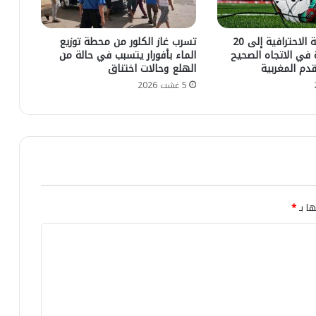
ا
م
ل
ن
…
توسيع البطولة الاحترافية إلى 20
تسرب غاز الكلور من محطة توزيع
ت
ا
 في الاتجاه الصحيح
الماء بأفورار يتسبب في حالة من
ز
ل
قدم المغربية
الهلع وحالات اختناق
ه
ب
5 غشت 2026
ا
ا
ت
م
ا
ي
ل
ك
ج
ش
ي
ف
و
ر
ل
س
و
ها بـ
*
م
ج
ي
ي
ا
ة
ع
:
ن
1
م
9
ر
5