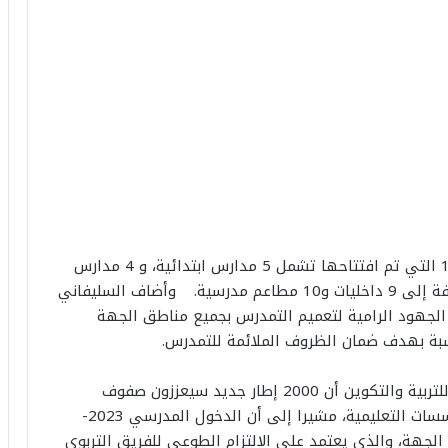
وأبرز في هذا الصدد، أن المؤسسات التعليمية الـ 18 التي تم افتتاحها تشمل 5 مدارس ابتدائية، و 4 مدارس
جماعاتية، و 5 إعداديات، و 4 ثانويات تأهيلية، بالإضافة إلى 9 داخليات و10 مطاعم مدرسية. وأضاف السليفاني
لجهود الرامية لتعميم التمدرس بجميع مناطق الجهة
اسبة بهدف ضمان الظروف الملائمة للتمدرس.
وفي هذا السياق، أوضح مدير الأكاديمية الجهوية للتربية والتكوين أن 2000 إطار جديد سيعززون صفوف
الأكاديمية في الجهة من أجل الرفع من أداء المؤسسات التعليمية، مشيرا إلى أن الدخول المدرسي 2023-
في الجهة، والذي يعتمد على الالتزام الطوعي للفريق التربوي