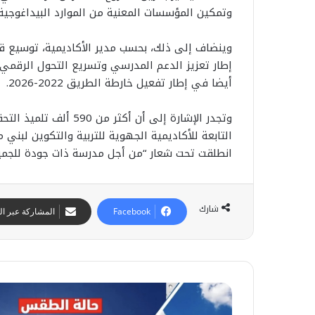
وتمكين المؤسسات المعنية من الموارد البيداغوجية 
وينضاف إلى ذلك، بحسب مدير الأكاديمية، توسيع ق
إطار تعزيز الدعم المدرسي وتسريع التحول الرقمي
أيضا في إطار تفعيل خارطة الطريق 2022-2026.
وتجدر الإشارة إلى أن أ
انطلقت تحت شعار “من أجل مدرسة ذات جودة للجميع
شارك
Facebook
المشاركة عبر الب
ح
ت
س
ر
ن
ا
ب
م
ط
ا
ب
12 يوليوز 2026
ق
م
ي