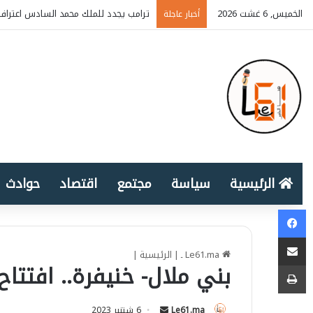
الخميس, 6 غشت 2026
ترامب يجدد للملك محمد السادس اعتراف 
أخبار عاجلة
الرئيسية
سياسة
مجتمع
اقتصاد
حوادث
Facebook
المشاركة عبر البريد الإلكتروني
Le61.ma ـ
|
الرئيسية
|
طباعة
بني ملال- خنيفرة.. افتتاح 18 مؤسسة تعليمية جديد
Le61.ma
S
6 شتنبر 2023