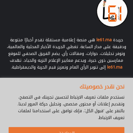
ح
ل
ي
ا
؟
"
جريدة
le61.ma
هي منصة إعلامية مستقلة تقدم أخبارًا متنوعة
.
ودقيقة على مدار الساعة. تغطي الجريدة الأخبار المحلية والعالمية،
وتوفر تحليلات، حوارات، ومقالات رأي. يضم الفريق الصحفي للموقع
ممارسين ذوي خبرة، ويدعم معايير الإعلام النزيه والحياد. تهدف
le61.ma
إلى تنوير الرأي العام وتعزيز قيم الحرية والديمقراطية.
أدخل
نحن نقدر خصوصيتك
بريدك
الإلكتروني
نستخدم ملفات تعريف الارتباط لتحسين تجربتك في التصفح،
وتقديم إعلانات أو محتوى مخصص، وتحليل حركة المرور لدينا.
بالنقر على 'قبول الكل'، فإنك توافق على استخدامنا لملفات
تعريف الارتباط.
© جميع الحقوق محفوظة 2026 |
Le61.ma