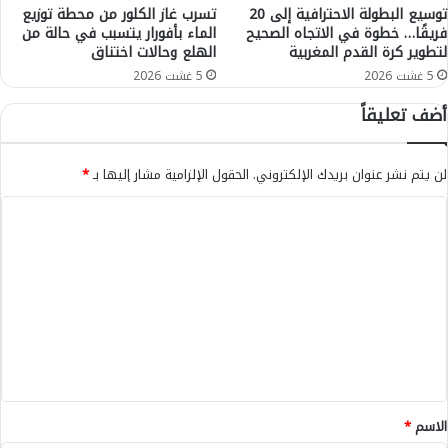
ت
توسيع البطولة الاحترافية إلى 20
تسرب غاز الكلور من محطة توزيع
فريقًا… خطوة في الاتجاه الصحيح
الماء بأفورار يتسبب في حالة من
ش
لتطوير كرة القدم المغربية
الهلع وحالات اختناق
ع
ا
5 غشت 2026
5 غشت 2026
ر
أضف تعليقاً
:
"
أ
لن يتم نشر عنوان بريدك الإلكتروني.
الحقول الإلزامية مشار إليها بـ
*
ي
د
ا
و
ل
ر
ل
ت
ل
ع
ج
م
ل
ا
ي
ع
ا
ق
ت
*
الاسم
*
ا