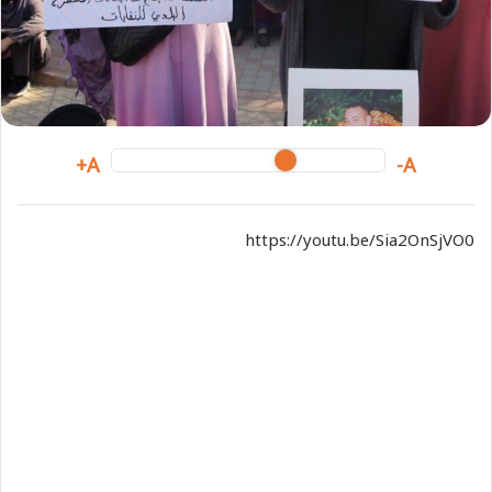
i
l
A+
A-
https://youtu.be/Sia2OnSjVO0