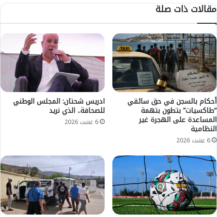
مقالات ذات صلة
م
ن
ا
ي
ئ
م
ة
ل
ض
ا
د
ل
ف
ت
ي
ن
ر
ظ
و
م
أحكام بالسجن في حق سائقي
ادريس شحتان: المجلس الوطني
س
“طاكسيات” بتطون بتهمة
للصحافة.. الذي نريد
ن
المساعدة على الهجرة غير
ك
د
6 غشت 2026
النظامية
و
و
ر
ة
6 غشت 2026
و
ف
ن
ك
ا
ر
ي
ة
ت
ح