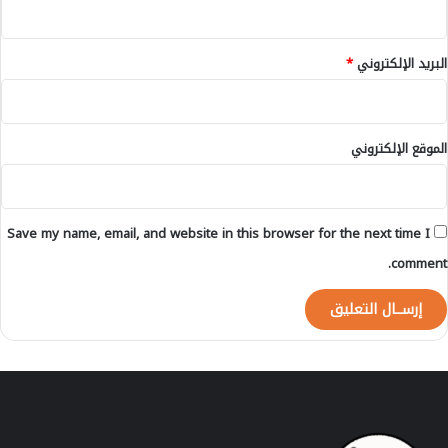
ل
ت
ر
البريد الإلكتروني
*
ا
ب
ي
ة
الموقع الإلكتروني
ف
ي
ت
ن
Save my name, email, and website in this browser for the next time I
م
ي
comment.
ة
ا
ل
ث
ق
ا
ف
ة
م