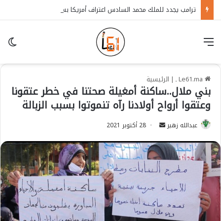
ترامب يجدد للملك محمد السادس اعتراف أمريكا بسيادة المغرب على الصحراء
قائمة
in
Le61.ma ـ
|
الرئيسية
بني ملال..ساكنة أمغيلة صحتنا في خطر عتقونا
وعتقوا أرواح أولادنا رآه تنموتوا بسبب الزبالة
عبدالله زهير
S
28 أكتوبر 2021
e
n
d
a
n
e
m
a