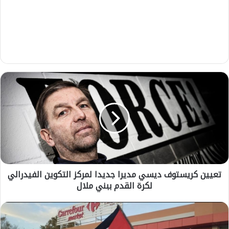
ت
ع
ي
ي
ن
ك
ر
ي
س
تعيين كريستوف ديسي مديرا جديدا لمركز التكوين الفيدرالي
ت
لكرة القدم ببني ملال
و
ف
د
ا
ي
ل
س
م