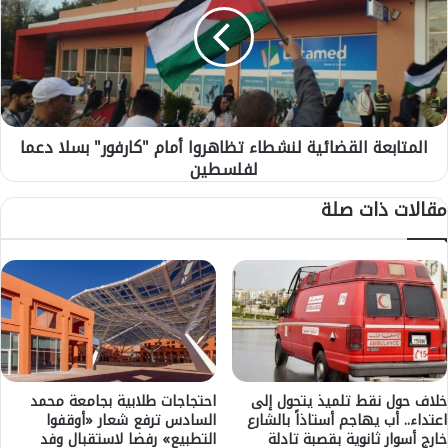
ي
ت
م
ا
د
ب
ي
ع
ر
ة
ا
ا
ج
المتابعة القضائية لنشطاء تظاهروا أمام "كارفور" بسلا دعما
ل
د
لفلسطين
ق
ي
ض
مقالات ذات صلة
د
ا
ا
ئ
ل
ي
م
ة
ر
ل
ك
ن
ز
ش
ا
ط
ل
ا
ت
ء
خلاف حول نقط تلميذ يتحول إلى
احتجاجات طلابية بجامعة محمد
ك
اعتداء.. أب يهاجم أستاذاً بالشارع
السادس ترفع شعار «أوقفوا
ت
خارج أسوار ثانوية بقصبة تادلة
التطبيع» رفضا لاستقبال وفد
و
ظ