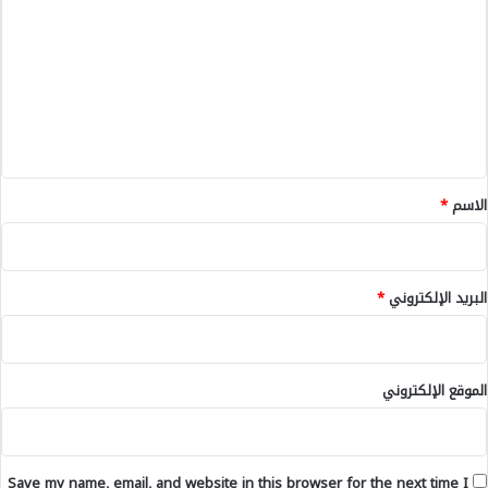
ل
ب
د
ن
ع
ت
ي
م
ع
م
ا
ل
ل
ل
ا
ف
ي
ل
ل
ق
س
ط
*
الاسم
*
ي
ن
البريد الإلكتروني
*
الموقع الإلكتروني
Save my name, email, and website in this browser for the next time I