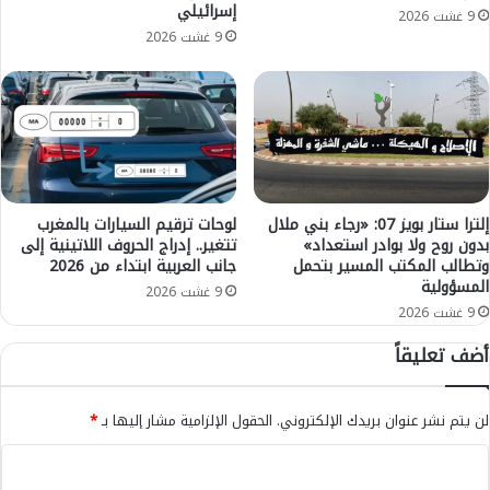
إسرائيلي
ي
ا
9 غشت 2026
ن
ه
9 غشت 2026
ا
ر
ل
و
ف
ا
ي
أ
د
م
ر
ا
ا
م
ل
"
إلترا ستار بويز 07: «رجاء بني ملال
لوحات ترقيم السيارات بالمغرب
ي
بدون روح ولا بوادر استعداد»
تتغير.. إدراج الحروف اللاتينية إلى
ك
وتطالب المكتب المسير بتحمل
جانب العربية ابتداء من 2026
ل
ا
المسؤولية
ك
ر
9 غشت 2026
ر
ف
9 غشت 2026
ة
و
أضف تعليقاً
ا
ر
ل
"
ق
ب
لن يتم نشر عنوان بريدك الإلكتروني.
الحقول الإلزامية مشار إليها بـ
*
د
س
م
ل
ا
ب
ا