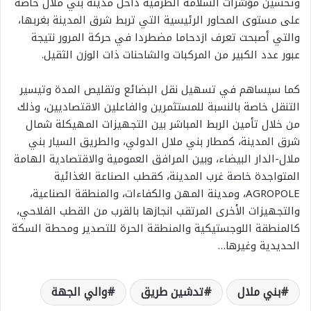
وتحسين مؤشرات السلامة الطرقية داخل مدينة بني ملال خاصة
على مستوى المحاور الرئيسية التي تربط شرق المدينة بغربها،
والتي أصبحت تعرف ازدحاما مضطردا في حركة المرور نتيجة
عبور عدد الكبير من المركبات والشاحنات ذات الوزن الثقيل.
كما سيساهم في تسهيل نقل البضائع وتقليص المدة وتيسير
التنقل خاصة بالنسبة للمستثمرين والفاعلين الاقتصاديين، وذلك
من خلال تأمين الربط المباشر بين التجهيزات المهيكلة شمال
شرق المدينة، كمطار بني ملال الدولي، والطريق السيار بني
ملال-الدار البيضاء، وبين المرافق العمومية والاقتصادية الهامة
المتواجدة خاصة غرب المدينة، كقطب الصناعة الغذائية
AGROPOLE، ومدينة المهن والكفاءات، والمنطقة الصناعية،
والتجهيزات الأخرى المرتقب انجازها بالقرب من القطب الفلاحي،
كالمنطقة اللوجستيكية والمنطقة الحرة للتصدير ومحطة السكة
الحديدية وغيرها…
بني ملال
تدشين طريق
والي الجهة