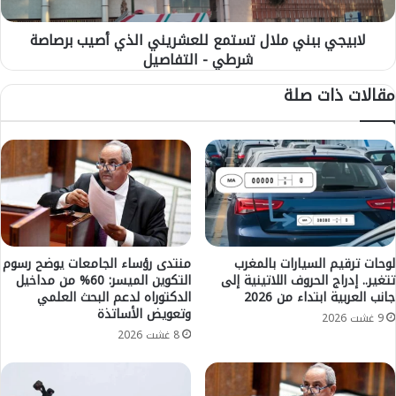
ص
ب
ا
ن
ح
لابيجي ببني ملال تستمع للعشريني الذي أصيب برصاصة
ي
ب
شرطي - التفاصيل
م
ط
ل
مقالات ذات صلة
ا
ا
ج
ل
ي
ت
ن
س
"
ت
ا
م
ل
ع
د
ل
و
ل
د
ع
لوحات ترقيم السيارات بالمغرب
منتدى رؤساء الجامعات يوضح رسوم
"
تتغير.. إدراج الحروف اللاتينية إلى
التكوين الميسر: 60% من مداخيل
ش
جانب العربية ابتداء من 2026
الدكتوراه لدعم البحث العلمي
ت
ر
وتعويض الأساتذة
ر
ي
9 غشت 2026
ف
ن
8 غشت 2026
ع
ي
ش
ا
ك
ل