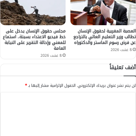
ا
ذ
ي
ي
ة
أ
ب
ص
ا
ي
العصبة المغربية لحقوق الإنسان
مجلس حقوق الإنسان يدخل على
ل
تطالب وزير التعليم العالي بالتراجع
خط فيديو الاعتداء بسبتة.. استماع
ب
عن فرض رسوم الماستر والدكتوراه
للمعني وإحالة التقرير على النيابة
ت
ب
العامة
ش
ر
8 غشت 2026
ه
ص
8 غشت 2026
ي
ا
أضف تعليقاً
ر
ص
ف
ة
ي
ش
لن يتم نشر عنوان بريدك الإلكتروني.
الحقول الإلزامية مشار إليها بـ
*
ح
ر
ق
ط
ا
ش
ي
ل
ا
-
ب
ا
ت
م
ل
ع
ص
ت
و
ف
ل