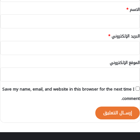
ن
ة
*
الاسم
*
ا
ب
م
ن
ج
ي
م
البريد الإلكتروني
*
ل
ا
ل
خ
الموقع الإلكتروني
ن
ي
ف
ر
Save my name, email, and website in this browser for the next time I
ة
و
comment.
ه
ذ
ه
م
ق
ا