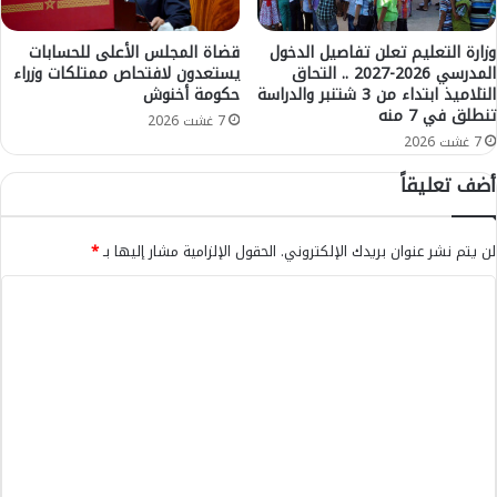
و
ي
ر
د
ة
ر
وزارة التعليم تعلن تفاصيل الدخول
قضاة المجلس الأعلى للحسابات
ا
المدرسي 2026-2027 .. التحاق
يستعدون لافتحاص ممتلكات وزراء
ج
التلاميذ ابتداء من 3 شتنبر والدراسة
حكومة أخنوش
ل
ا
تنطلق في 7 منه
1
ت
7 غشت 2026
2
ا
7 غشت 2026
)
ل
أضف تعليقاً
.
ح
.
ر
ا
ا
لن يتم نشر عنوان بريدك الإلكتروني.
الحقول الإلزامية مشار إليها بـ
*
ل
ر
ن
ة
ا
ت
ف
ل
ا
ي
ئ
م
ت
ج
ن
ع
و
ا
ا
ط
ل
ل
ق
ي
ب
ج
ر
ق
ه