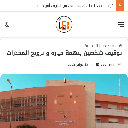
ترامب يجدد للملك محمد السادس اعتراف أمريكا بسيادة المغرب على الصحراء
قائمة
in
Le61.ma ـ
|
الرئيسية
توقيف شخصين بتهمة حيازة و ترويج المخدرات
Le61.ma
S
25 نونبر 2023
e
n
d
a
n
e
m
a
i