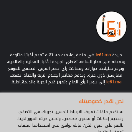
ي
ي
س
ه
ا
جريدة
le61.ma
هي منصة إعلامية مستقلة تقدم أخبارًا متنوعة
ودقيقة على مدار الساعة. تغطي الجريدة الأخبار المحلية والعالمية،
وتوفر تحليلات، حوارات، ومقالات رأي. يضم الفريق الصحفي للموقع
ممارسين ذوي خبرة، ويدعم معايير الإعلام النزيه والحياد. تهدف
le61.ma
إلى تنوير الرأي العام وتعزيز قيم الحرية والديمقراطية.
أدخل
نحن نقدر خصوصيتك
بريدك
الإلكتروني
نستخدم ملفات تعريف الارتباط لتحسين تجربتك في التصفح،
وتقديم إعلانات أو محتوى مخصص، وتحليل حركة المرور لدينا.
بالنقر على 'قبول الكل'، فإنك توافق على استخدامنا لملفات