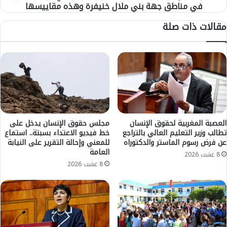
"
في مناطق جهة بني ملال خنيفرة وهذه مقاييسها
م
إ
ا
مقالات ذات صلة
ن
ء
و
ص
ي
ا
"
ف
ل
ي
ل
ة
ق
و
س
ا
م
ن
ا
خ
العصبة المغربية لحقوق الإنسان
مجلس حقوق الإنسان يدخل على
ل
تطالب وزير التعليم العالي بالتراجع
خط فيديو الاعتداء بسبتة.. استماع
ف
عن فرض رسوم الماستر والدكتوراه
للمعني وإحالة التقرير على النيابة
ث
ا
العامة
ا
ض
8 غشت 2026
ن
م
8 غشت 2026
ي
ل
(
م
ا
و
ل
س
د
ف