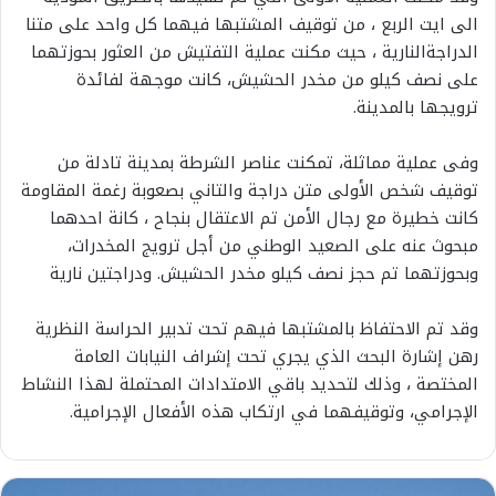
الى ايت الربع ، من توقيف المشتبها فيهما كل واحد على متنا
الدراجةالنارية ، حيث مكنت عملية التفتيش من العثور بحوزتهما
على نصف كيلو من مخدر الحشيش، كانت موجهة لفائدة
ترويجها بالمدينة.
وفى عملية مماثلة، تمكنت عناصر الشرطة بمدينة تادلة من
توقيف شخص الأولى متن دراجة والتاني بصعوبة رغمة المقاومة
كانت خطيرة مع رجال الأمن تم الاعتقال بنجاح ، كانة احدهما
مبحوث عنه على الصعيد الوطني من أجل ترويج المخدرات،
وبحوزتهما تم حجز نصف كيلو مخدر الحشيش. ودراجتين نارية
وقد تم الاحتفاظ بالمشتبها فيهم تحت تدبير الحراسة النظرية
رهن إشارة البحث الذي يجري تحت إشراف النيابات العامة
المختصة ، وذلك لتحديد باقي الامتدادات المحتملة لهذا النشاط
الإجرامي، وتوقيفهما في ارتكاب هذه الأفعال الإجرامية.
ب