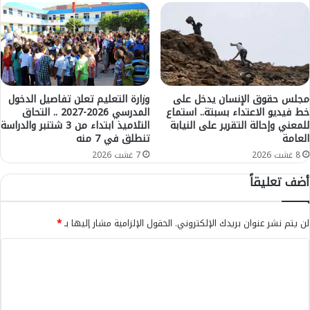
ي
ق
ا
م
ب
و
ض
مجلس حقوق الإنسان يدخل على
وزارة التعليم تعلن تفاصيل الدخول
خط فيديو الاعتداء بسبتة.. استماع
المدرسي 2026-2027 .. التحاق
ع
للمعني وإحالة التقرير على النيابة
التلاميذ ابتداء من 3 شتنبر والدراسة
ط
العامة
تنطلق في 7 منه
ر
د
8 غشت 2026
7 غشت 2026
م
أضف تعليقاً
ش
ب
و
لن يتم نشر عنوان بريدك الإلكتروني.
الحقول الإلزامية مشار إليها بـ
*
ه
ب
ا
ا
ل
ل
ق
ت
ر