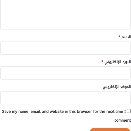
ع
ب
م
ل
ن
ي
م
ق
ؤ
س
*
الاسم
*
س
ة
ت
ع
البريد الإلكتروني
*
ل
ي
م
ي
الموقع الإلكتروني
ة
ت
ا
ب
Save my name, email, and website in this browser for the next time I
ع
ة
comment.
ل