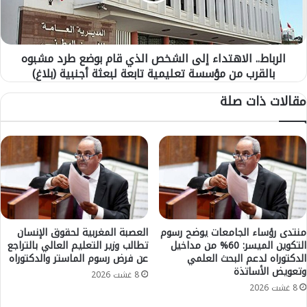
ط
ا
.
ل
.
أ
ا
الرباط.. الاهتداء إلى الشخص الذي قام بوضع طرد مشبوه
ج
ل
ه
بالقرب من مؤسسة تعليمية تابعة لبعثة أجنبية (بلاغ)
ا
ز
ه
مقالات ذات صلة
ة
ت
ا
د
ل
ا
أ
ء
م
إ
ن
ل
ي
ى
ة
ا
ب
ل
ا
ش
منتدى رؤساء الجامعات يوضح رسوم
العصبة المغربية لحقوق الإنسان
ل
التكوين الميسر: 60% من مداخيل
تطالب وزير التعليم العالي بالتراجع
خ
الدكتوراه لدعم البحث العلمي
عن فرض رسوم الماستر والدكتوراه
ر
ص
وتعويض الأساتذة
ب
ا
8 غشت 2026
ا
ل
8 غشت 2026
ط
ذ