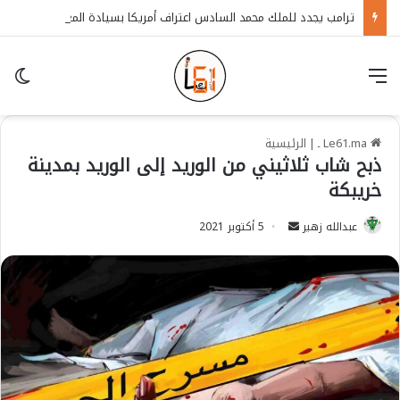
ترامب يجدد للملك محمد السادس اعتراف أمريكا بسيادة المغرب على الصحراء
قائمة
in
Le61.ma ـ
|
الرئيسية
ذبح شاب ثلاثيني من الوريد إلى الوريد بمدينة
خريبكة
عبدالله زهير
S
5 أكتوبر 2021
e
n
d
a
n
e
m
a