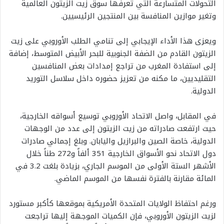
التحولات المتسارعة التي تعرفها سوق زيت الزيتون العالمية
وتغير موازين المنافسة بين المنتجين الرئيسيين.
ويعزى هذا الأداء الإيجابي إلى تنامي الطلب الأوروبي على زيت
الزيتون القادم من الضفة الجنوبية للبحر الأبيض المتوسط، إضافة
إلى استفادة المغرب من تراجع إمدادات بعض المنافسين
التقليديين، ما مكنه من تعزيز حضوره داخل سلاسل التوريد
الدولية.
في المقابل، واصل الاتحاد الأوروبي توسيع أسواقه الخارجية،
حيث ارتفعت صادراته من زيت الزيتون إلى عدد من الوجهات
الدولية، خاصة الصين والبرازيل واليابان. وبلغ إجمالي صادرات
دول الاتحاد نحو الأسواق الخارجية 351 ألفاً و272 طناً خلال
الأشهر الستة الأولى من الموسم الجاري، بزيادة بلغت 3.2 في
المائة مقارنة بالفترة نفسها من الموسم الماضي.
ورغم احتفاظ الولايات المتحدة الأمريكية بموقعها كأكبر مستورد
لزيت الزيتون الأوروبي، فإن الكميات الموجهة إليها تراجعت