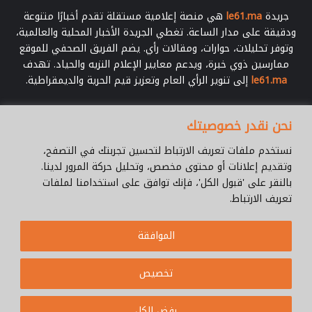
ي
ل
جريدة
le61.ma
هي منصة إعلامية مستقلة تقدم أخبارًا متنوعة
ف
ت
ودقيقة على مدار الساعة. تغطي الجريدة الأخبار المحلية والعالمية،
ي
وتوفر تحليلات، حوارات، ومقالات رأي. يضم الفريق الصحفي للموقع
ن
ممارسين ذوي خبرة، ويدعم معايير الإعلام النزيه والحياد. تهدف
ب
le61.ma
إلى تنوير الرأي العام وتعزيز قيم الحرية والديمقراطية.
و
ا
د
أدخل
نحن نقدر خصوصيتك
ي
بريدك
ز
الإلكتروني
نستخدم ملفات تعريف الارتباط لتحسين تجربتك في التصفح،
م
وتقديم إعلانات أو محتوى مخصص، وتحليل حركة المرور لدينا.
بالنقر على 'قبول الكل'، فإنك توافق على استخدامنا لملفات
تعريف الارتباط.
© جميع الحقوق محفوظة 2026 |
Le61.ma
الموافقة
سياسة الخصوصية
فريق العمل
للإتصال
من نحن ؟
Cookie Policy
تخصيص
WhatsApp
YouTube
Facebook
رفض الكل