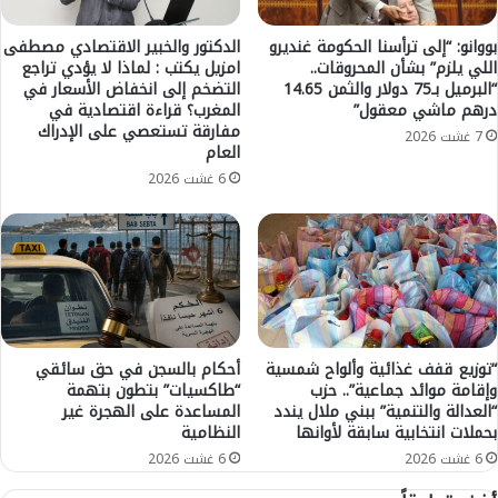
ح
م
م
ا
بووانو: “إلى ترأسنا الحكومة غنديرو
الدكتور والخبير الاقتصادي مصطفى
ل
اللي يلزم” بشأن المحروقات..
امزيل يكتب : لماذا لا يؤدي تراجع
ل
ة
“البرميل بـ75 دولار والثمن 14.65
التضخم إلى انخفاض الأسعار في
م
درهم ماشي معقول”
المغرب؟ قراءة اقتصادية في
ا
ن
مفارقة تستعصي على الإدراك
س
ض
7 غشت 2026
العام
ت
و
6 غشت 2026
ه
ي
د
ة
ف
ت
ت
ح
و
ت
ا
ل
ل
و
د
ا
ة
“توزيع قفف غذائية وألواح شمسية
أحكام بالسجن في حق سائقي
ء
وإقامة موائد جماعية”.. حزب
“طاكسيات” بتطون بتهمة
ن
ا
“العدالة والتنمية” ببني ملال يندد
المساعدة على الهجرة غير
ا
ل
بحملات انتخابية سابقة لأوانها
النظامية
ص
ا
6 غشت 2026
6 غشت 2026
ر
ت
ا
ح