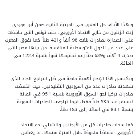
وبهذا الأداء، حل المغرب في المرتبة الثانية ضمن أبرز موردي
زيت الزيتون من خارج الاتحاد الأوروبي، خلف تونس التي حافظت
على الصدارة بصادرات بلغت 98 ألفاً و421 طناً. كما تفوق المغرب
على عدد من الدول المتوسطية المنافسة، من بينها مصر التي
صدرت 4 آلاف و639 طناً رغم تحقيقها نمواً بنسبة 122.4 في
المائة.
ويكتسي هذا الإنجاز أهمية خاصة في ظل التراجع الحاد الذي
شهدته صادرات عدد من الموردين التقليديين، حيث انخفضت
صادرات تركيا نحو السوق الأوروبية بنسبة 95.1 في المائة
لتستقر عند 535 طناً فقط، فيما تراجعت الصادرات السورية
بنسبة 83.1 في المائة إلى 183 طناً.
كما سجلت صادرات كل من الأرجنتين والشيلي نحو الاتحاد
الأوروبي انخفاضاً ملحوظاً خلال الفترة نفسها، ما يعكس