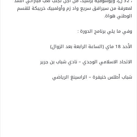
، 32 ن)، ويوسوفية برشيد، من أجل تجنب لعب مباراتي السد
لمعرفة من سيرافق سريع واد زم وأولمبيك خريبكة للقسم
الوطني هواة.
وفي ما يلي برنامج الدورة :
الأحد 18 ماي (الساعة الرابعة بعد الزوال)
الاتحاد الاسلامي الوجدي – نادي شباب بن جرير
شباب أطلس خنيفرة – الراسينغ الرياضي