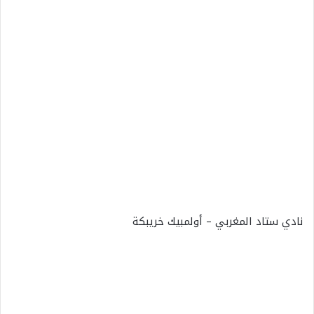
نادي ستاد المغربي – أولمبيك خريبكة