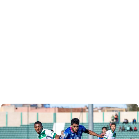
m
a
i
l