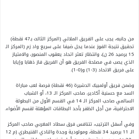
من جانبه، يجب على الفريق الملالي (المركز الثالث بـ47 نقطة)
تحقيق نتيجة الفوز عندما يحل ضيفا على سريع واد زم (المركز الـ
15 برصيد 26 ن)، وانتظار تعثر اتحاد يعقوب المنصور، والامتياز
الذي يصب في مصلحة الفريق هو أن الفريق فاز ذهابا وإيابا
على فريق الاتحاد (3-1) و(0-1).
وضمن فريق أولمبيك الدشيرة (46 نقطة) فرصة لعب مباراة
السد مع حسنية أكادير، صاحب المركز الـ 13، أو الشباب
السالمي صاحب المركز الـ 14 في القسم الأول من البطولة
الاحترافية، من أجل الظفر بأحد البطاقات المؤهلة لقسم الأضواء.
وفي أسفل الترتيب، تتنافس فرق سطاد المغربي صاحب المركز
الـ 11 برصيد 34 نقطة، ومولودية وجدة والنادي القنيطري (م 12