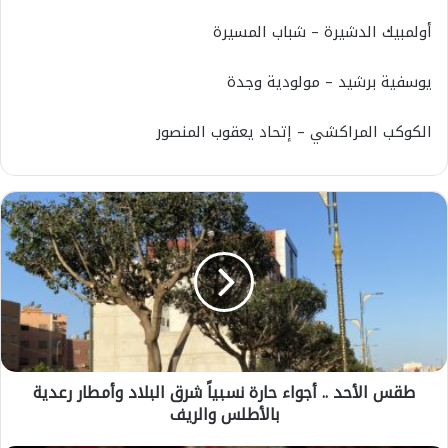
أولمبيك الدشيرة – شباب المسيرة
يوسفية برشيد – مولودية وجدة
الكوكب المراكشي – إتحاد يعقوب المنصور
ط
ق
س
ا
ل
أ
ح
د
.
طقس الأحد .. أجواء حارة نسبياً شرق البلاد وأمطار رعدية
.
بالأطلس والريف
أ
ج