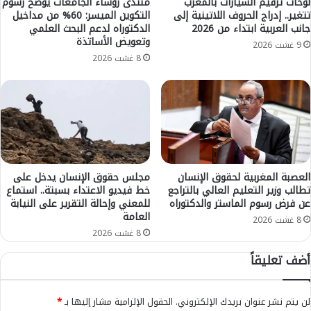
ن
لوحات ترقيم السيارات بالمغرب
منتدى رؤساء الجامعات يوضح رسوم
أ
تتغير.. إدراج الحروف اللاتينية إلى
التكوين الميسر: 60% من مداخيل
ز
جانب العربية ابتداء من 2026
الدكتوراه لدعم البحث العلمي
م
ا
وتعويض الأساتذة
ط
ه
9 غشت 2026
ا
ة
8 غشت 2026
ر
و
ر
ا
ع
ل
د
و
ي
ق
ة
ا
ب
ي
ا
ة
العصبة المغربية لحقوق الإنسان
مجلس حقوق الإنسان يدخل على
ل
تطالب وزير التعليم العالي بالتراجع
خط فيديو الاعتداء بسبتة.. استماع
م
عن فرض رسوم الماستر والدكتوراه
للمعني وإحالة التقرير على النيابة
أ
ن
العامة
ط
ا
8 غشت 2026
ل
ل
8 غشت 2026
س
ر
أضف تعليقاً
و
ش
ا
و
ل
ة
لن يتم نشر عنوان بريدك الإلكتروني.
الحقول الإلزامية مشار إليها بـ
*
ر
ل