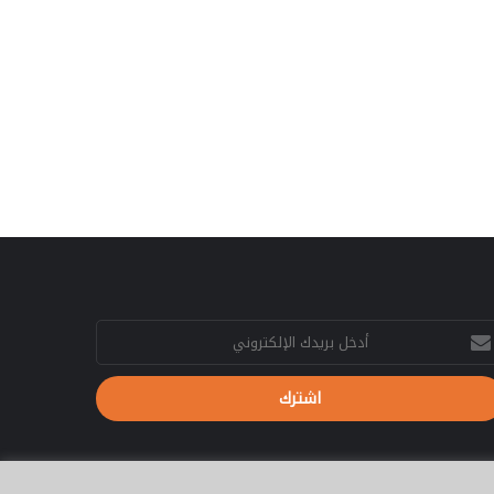
ل
ح
ل
م
ل
ف
ا
ل
ت
ع
و
ي
ض
ا
ت
خل
غ
يدك
ذ
إلكتروني
ا
ا
ل
ا
ر