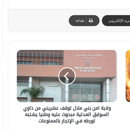
ريد الإلكتروني
طباعة
و
ل
ا
ي
ة
ا
م
ن
ت
ا
ب
ر
ل
ولاية امن بني ملال توقف عشريني من ذاوي
ن
ا
ص
السوابق العدلية مبحوث عليه وطنيا يشتبه
ي
م
ا
م
تورطه في الإتجار بالممنوعات
ب
ب
25 يوليوز 2026
ل
ي
ي