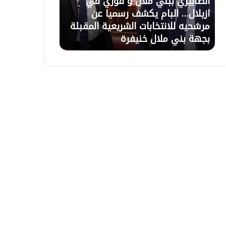
ي ببني ملال و فوزي في
21 يوليوز 2026
ل
 البام يكشف رسميا عن
تعليق الاعتصام بأزيلال بع
ا
لانتخابات الشريعية المقبلة
السلطات وبرمجة اجتماع ل
ع
ي ملال خنيفرة
التعويضات غذا الاربعاء بال
ت
ص
ا
م
ب
أ
ز
ي
ل
ا
ل
ب
ع
د
ح
و
ا
ر