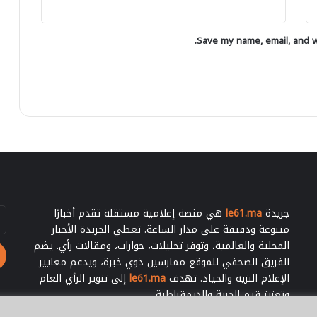
ع
ش
ن
ل
ح
ي
ى
ي
ا
Save my name, email, and we
ا
ه
ي
ل
ل
ش
ص
ل
ت
ح
ا
ب
ر
ن
ه
ا
ت
ت
ء
خ
و
ا
ر
ب
ط
ا
ه
ت
ف
ا
جريدة
le61.ma
هي منصة إعلامية مستقلة تقدم أخبارًا
أد
ي
ل
بر
متنوعة ودقيقة على مدار الساعة. تغطي الجريدة الأخبار
ا
ش
ال
المحلية والعالمية، وتوفر تحليلات، حوارات، ومقالات رأي. يضم
ل
ر
الفريق الصحفي للموقع ممارسين ذوي خبرة، ويدعم معايير
إ
ي
ت
الإعلام النزيه والحياد. تهدف
le61.ma
إلى تنوير الرأي العام
ع
ج
وتعزيز قيم الحرية والديمقراطية.
ي
ا
ة