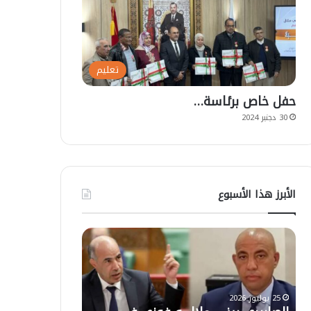
تعليم
حفل خاص برئاسة…
30 دجنبر 2024
الأبرز هذا الأسبوع
ت
ع
ل
ي
ق
ا