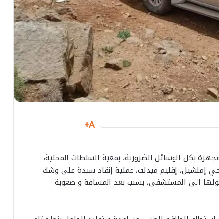
A+
هزة بكل الوسائل الضرورية، بمعية السلطات المحلية،
بأيت عبدي، نواحي إملشيل، إقليم ميدلت، عملية إنقاد سيدة على وشك
ولها الى المستشفى، بسبب بعد المسافة و صعوبة
ن عين المكان، فقد إستطاع الطاقم الطبي مساعدة و توليد الحامل بنجاح تام