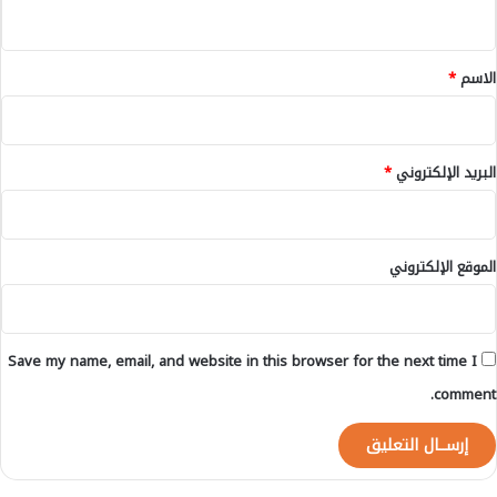
ي
س
ق
م
ا
*
الاسم
*
ل
س
ن
ة
البريد الإلكتروني
*
ا
ل
م
ا
الموقع الإلكتروني
ل
ي
ة
2
Save my name, email, and website in this browser for the next time I
0
2
comment.
2
ب
م
ن