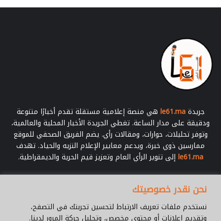
ا
س
ب
ة
ع
ي
د
ا
ل
ع
ر
جريدة
le61.ma
هي منصة إعلامية مستقلة تقدم أخبارًا متنوعة
ش
ودقيقة على مدار الساعة. تغطي الجريدة الأخبار المحلية والعالمية،
ا
وتوفر تحليلات، حوارات، ومقالات رأي. يضم الفريق الصحفي للموقع
ل
ممارسين ذوي خبرة، ويدعم معايير الإعلام النزيه والحياد. تهدف
م
le61.ma
إلى تنوير الرأي العام وتعزيز قيم الحرية والديمقراطية.
ج
ي
د
أدخل
نحن نقدر خصوصيتك
بريدك
الإلكتروني
نستخدم ملفات تعريف الارتباط لتحسين تجربتك في التصفح،
وتقديم إعلانات أو محتوى مخصص، وتحليل حركة المرور لدينا.