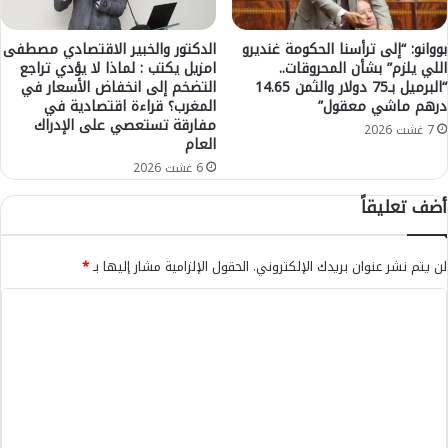
ه
م
و
ن
ي
م
بووانو: “إلى ترأسنا الحكومة غنديرو
الدكتور والخبير الاقتصادي مصطفى
ف
خ
اللي يلزم” بشأن المحروقات..
امزيل يكتب : لماذا لا يؤدي تراجع
ي
ت
“البرميل بـ75 دولار والثمن 14.65
التضخم إلى انخفاض الأسعار في
ن
درهم ماشي معقول”
المغرب؟ قراءة اقتصادية في
ل
مفارقة تستعصي على الإدراك
س
ف
7 غشت 2026
العام
خ
ا
ت
6 غشت 2026
ل
ه
ر
أضف تعليقاً
ا
ت
ل
ب
ث
و
لن يتم نشر عنوان بريدك الإلكتروني.
الحقول الإلزامية مشار إليها بـ
*
ا
ا
ن
ل
ا
ي
أ
ل
ة
س
ل
ت
ا
ع
ك
ب
ل
ر