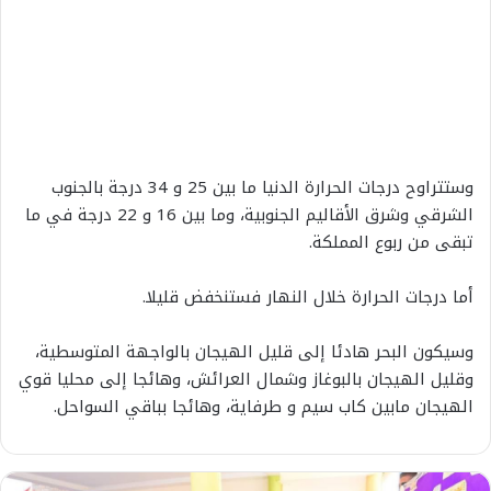
وستتراوح
درجات
الحرارة
الدنيا
ما
بين
25
و
34
درجة
بالجنوب
الشرقي
وشرق
الأقاليم
الجنوبية،
وما
بين
16
و
22
درجة
في
ما
تبقى
من
ربوع
المملكة
.
أما
درجات
الحرارة
خلال
النهار
فستنخفض
قليلا
.
وسيكون
البحر
هادئا
إلى
قليل
الهيجان
بالواجهة
المتوسطية،
وقليل
الهيجان
بالبوغاز
وشمال
العرائش،
وهائجا
إلى
محليا
قوي
الهيجان
ما
بين
كاب
سيم
و
طرفاية،
وهائجا
بباقي
السواحل
.
خ