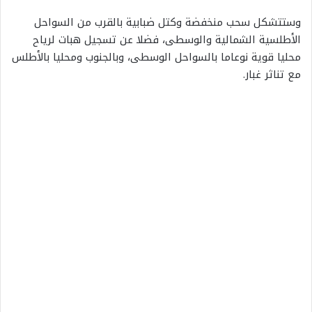
وستتشكل
سحب
منخفضة
وكتل
ضبابية
بالقرب
من
السواحل
الأطلسية
الشمالية
والوسطى،
فضلا
عن
تسجيل
هبات
لرياح
محليا
قوية
نوعا
ما
بالسواحل
الوسطى،
وبالجنوب
ومحليا
بالأطلس
مع
تناثر
غبار
.