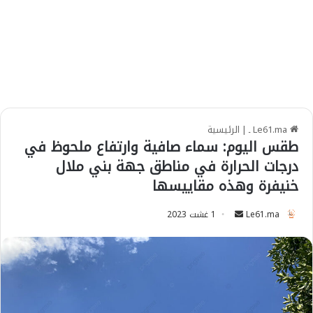
Le61.ma ـ
|
الرئيسية
طقس اليوم: سماء صافية وارتفاع ملحوظ في
درجات الحرارة في مناطق جهة بني ملال
خنيفرة وهذه مقاييسها
Le61.ma
S
1 غشت 2023
e
n
d
a
n