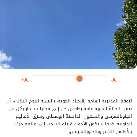
e
m
a
i
l
A+
A-
تتوقع
المديرية
العامة
للأرصاد
الجوية،
بالنسبة
لليوم
الثلاثاء،
أن
تتميز
الحالة
الجوية
عامة
بطقس
حار
إلى
محليا
جد
حار
بكل
من
الجنوب
الشرقي
والسهول
الداخلية
الوسطى
وشرق
الأقاليم
الجنوبية،
فيما
ستكون
الأجواء
قليلة
السحب
إلى
غائمة
جزئيا
بالأطلس
الكبير
وبالجنوب
الشرقي
.