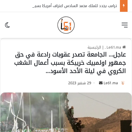
ترامب يجدد للملك محمد السادس اعتراف أمريكا بسيادة المغرب على الصحراء
قائمة
in
Le61.ma ـ
|
الرئيسية
عاجل… الجامعة تصدر عقوبات رادعة في حق
جمهور اولمبيك خريبكة بسبب أعمال الشغب
الكروي في ليلة الأحد الأسود…
Le61.ma
S
29 شتنبر 2023
e
n
d
a
n
e