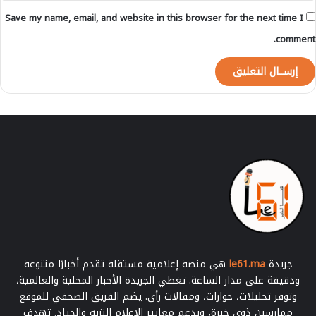
م
Save my name, email, and website in this browser for the next time I
ر
و
comment.
ن
ة
و
ا
ل
ا
س
ت
د
ا
م
ة
جريدة
le61.ma
هي منصة إعلامية مستقلة تقدم أخبارًا متنوعة
ودقيقة على مدار الساعة. تغطي الجريدة الأخبار المحلية والعالمية،
وتوفر تحليلات، حوارات، ومقالات رأي. يضم الفريق الصحفي للموقع
ممارسين ذوي خبرة، ويدعم معايير الإعلام النزيه والحياد. تهدف