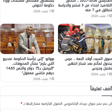
المدرسي 2026-2027 .. التحاق
يستعدون لافتحاص ممتلكات وزراء
ر
التلاميذ ابتداء من 3 شتنبر والدراسة
حكومة أخنوش
د
و
تنطلق في 7 منه
و
س
7 غشت 2026
ل
ك
7 غشت 2026
ي
و
ي
ر
و
و
ا
ن
ف
ا
ق
ف
ع
ي
ل
ب
سوق السبت أولاد النمة .. عرس
بووانو: “إلى ترأسنا الحكومة غنديرو
ى
يتحول لمأتم بعد شجار انتهى
اللي يلزم” بشأن المحروقات..
ن
بقتيل وجرحى
“البرميل بـ75 دولار والثمن 14.65
ق
ي
درهم ماشي معقول”
ر
م
7 غشت 2026
ض
ل
7 غشت 2026
ب
ا
أضف تعليقاً
ق
ل
ي
و
م
1
لن يتم نشر عنوان بريدك الإلكتروني.
الحقول الإلزامية مشار إليها بـ
*
ة
7
1
7