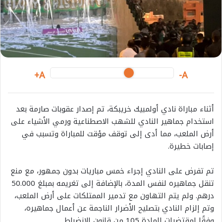
m
a
i
l
A+
A-
أثناء مباراة نادي أولمبيك خريبكة، تم إصدار عقوبات صارمة بعد
استخدام جماهير النادي للشهب الاصطناعية ورمي الأشياء على
أرض الملعب، مما أدى إلى توقف مؤقت للمباراة وتسبب في
إصابات خطيرة.
تم تفرض على النادي إجراء خمس مباريات بدون جمهور، مع منع
تنقل جماهيره لنفس المدة، بالإضافة إلى تغريمه بمبلغ 50.000
درهم. ولم يتم التهاون مع تدمير الممتلكات على أرض الملعب،
وتم إلزام النادي بتصليح الأضرار الناجمة عن أعمال جماهيره،
وفقًا لمقتضيات المادة 105 من قانون الانضباط.