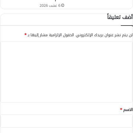
ر
6 غشت 2026
ا
ء
أضف تعليقاً
ر
ف
ض
لن يتم نشر عنوان بريدك الإلكتروني.
الحقول الإلزامية مشار إليها بـ
*
ه
م
ا
ا
ل
ا
ل
ت
إ
ع
د
ل
ل
ا
ي
ء
ق
ب
ج
*
الاسم
*
و
ا
ز
ا