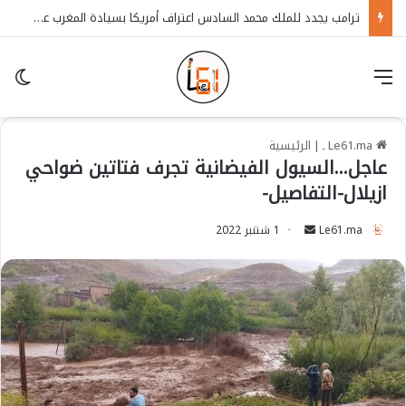
ترامب يجدد للملك محمد السادس اعتراف أمريكا بسيادة المغرب على الصحراء
قائمة
in
Le61.ma ـ
|
الرئيسية
عاجل…السيول الفيضانية تجرف فتاتين ضواحي
ازيلال-التفاصيل-
Le61.ma
S
1 شتنبر 2022
e
n
d
a
n
e
m
a