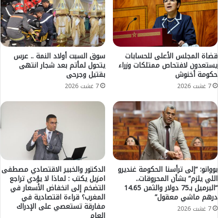
ج
ل
ن
ط
ي
ق
ة
س
“
ا
ب
ل
قضاة المجلس الأعلى للحسابات
سوق السبت أولاد النمة .. عرس
ا
يستعدون لافتحاص ممتلكات وزراء
يتحول لمأتم بعد شجار انتهى
ي
حكومة أخنوش
بقتيل وجرحى
ل
و
ق
م
7 غشت 2026
7 غشت 2026
و
ا
ة
ل
م
ج
ن
م
د
ع
و
ة
ن
ع
بووانو: “إلى ترأسنا الحكومة غنديرو
الدكتور والخبير الاقتصادي مصطفى
ن
اللي يلزم” بشأن المحروقات..
امزيل يكتب : لماذا لا يؤدي تراجع
ف
“البرميل بـ75 دولار والثمن 14.65
التضخم إلى انخفاض الأسعار في
درهم ماشي معقول”
المغرب؟ قراءة اقتصادية في
”
مفارقة تستعصي على الإدراك
ج
7 غشت 2026
العام