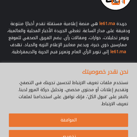
جريدة
le61.ma
هي منصة إعلامية مستقلة تقدم أخبارًا متنوعة
ودقيقة على مدار الساعة. تغطي الجريدة الأخبار المحلية والعالمية،
وتوفر تحليلات، حوارات، ومقالات رأي. يضم الفريق الصحفي للموقع
ممارسين ذوي خبرة، ويدعم معايير الإعلام النزيه والحياد. تهدف
le61.ma
إلى تنوير الرأي العام وتعزيز قيم الحرية والديمقراطية.
أدخل
نحن نقدر خصوصيتك
بريدك
الإلكتروني
نستخدم ملفات تعريف الارتباط لتحسين تجربتك في التصفح،
وتقديم إعلانات أو محتوى مخصص، وتحليل حركة المرور لدينا.
بالنقر على 'قبول الكل'، فإنك توافق على استخدامنا لملفات
تعريف الارتباط.
© جميع الحقوق محفوظة 2026 |
Le61.ma
الموافقة
سياسة الخصوصية
فريق العمل
للإتصال
من نحن ؟
Cookie Policy
تخصيص