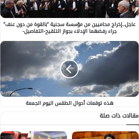
.
إ
خ
عاجل...إخراج محاميين من مؤسسة سجنية “بالقوة من دون عنف”
ر
جراء رفضهما الإدلاء بجواز التلقيح-التفاصيل-
ا
ج
م
ه
ح
ذ
ا
ه
م
ت
ي
و
ي
ق
ن
ع
م
ا
ن
ت
م
هذه توقعات أحوال الطقس اليوم الجمعة
أ
ؤ
ح
مقالات ذات صلة
س
و
س
ا
ة
ل
س
ا