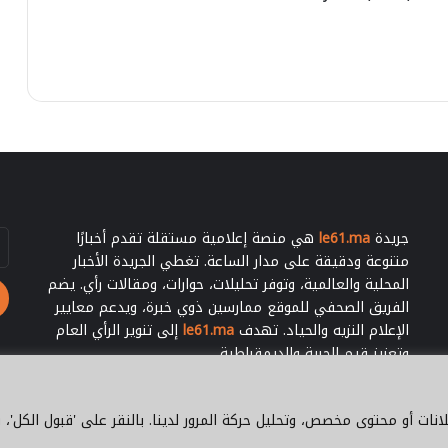
ع
ش
ل
ح
ى
ي
ا
ه
ل
ل
ص
ل
ح
ا
ر
ن
ا
ت
ء
خ
ا
ب
جريدة
le61.ma
هي منصة إعلامية مستقلة تقدم أخبارًا
أد
ا
بر
متنوعة ودقيقة على مدار الساعة. تغطي الجريدة الأخبار
ت
ال
المحلية والعالمية، وتوفر تحليلات، حوارات، ومقالات رأي. يضم
ا
الفريق الصحفي للموقع ممارسين ذوي خبرة، ويدعم معايير
ل
الإعلام النزيه والحياد. تهدف
le61.ma
إلى تنوير الرأي العام
ش
وتعزيز قيم الحرية والديمقراطية.
ر
ي
ع
ات أو محتوى مخصص، وتحليل حركة المرور لدينا. بالنقر على 'قبول الكل'، 
ي
WhatsApp
YouTube
Facebook
سياسة 
ة