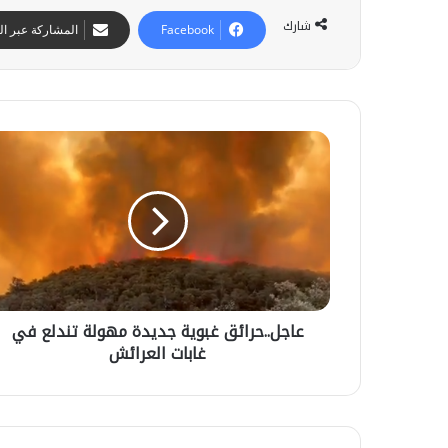
شارك
Facebook
المشاركة عبر الب
ع
ا
ج
ل
.
.
ح
ر
ا
عاجل..حرائق غبوية جديدة مهولة تندلع في
ئ
ح
غابات العرائش
ق
س
غ
ن
ب
ب
و
ا
12 يوليوز 2026
ي
م