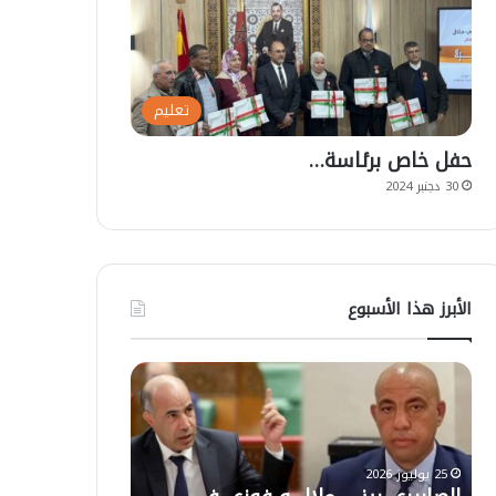
تعليم
حفل خاص برئاسة…
30 دجنبر 2024
الأبرز هذا الأسبوع
ت
ع
ل
ي
ق
ا