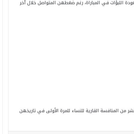
روزيلا عيان في الدقيقة 79 كافيا لعودة اللبؤات في المباراة، رغم ضغطهن المتواصل خلال آخر
شر من المنافسة القارية للنساء للمرة الأولى في تاريخهن