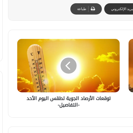
ريد الإلكتروني
طباعة
ت
و
ق
ع
ا
ت
ا
ل
أ
توقعات الأرصاد الجوية لطقس اليوم الأحد
ر
ت
ا
-التفاصيل-
ص
ر
ل
ا
ا
ص
د
م
ا
ا
ب
ب
25 يوليوز 2026
ل
ي
ي