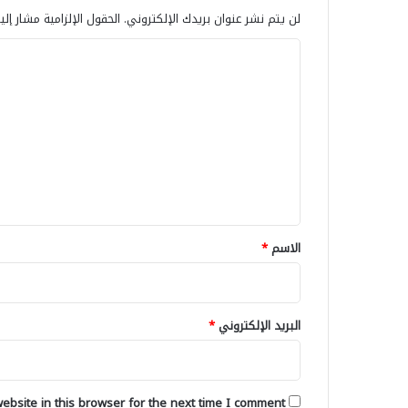
ا
ط
لن يتم نشر عنوان بريدك الإلكتروني.
الحقول الإلزامية مشار إلي
ت
اً
ا
ا
ا
ل
ل
ع
ل
ض
ر
و
ت
ا
ء
ع
ئ
ع
ش
ل
ل
ى
ي
د
ق
و
ر
*
الاسم
*
ا
ل
و
س
البريد الإلكتروني
*
ا
ط
ة
ا
bsite in this browser for the next time I comment.