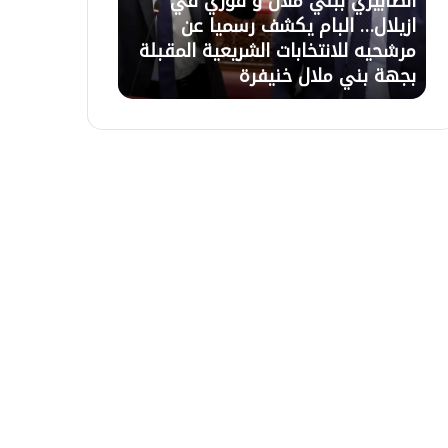
لال و فوزي في
21 يوليوز 2026
ل
كشف رسميا عن
تعليق الاعتصام بأزيلال بعد حوار مع
ا
ت الشريعية المقبلة
السلطات وبرمجة اجتماع لحل ملف
ع
نيفرة
التعويضات غذا الاربعاء بالباشوية
ت
ص
ا
م
ب
أ
ز
ي
ل
ا
ل
ب
ع
د
ح
و
ا
ر