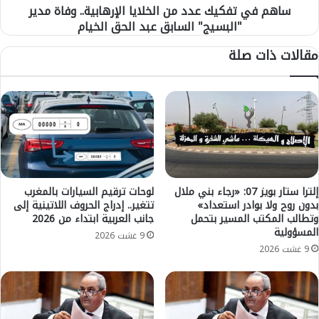
ساهم في تفكيك عدد من الخلايا الإرهابية.. وفاة مدير
ي
"البسيج" السابق عبد الحق الخيام
ك
ع
مقالات ذات صلة
د
د
م
ن
ا
ل
خ
ل
ا
ي
إلترا ستار بويز 07: «رجاء بني ملال
لوحات ترقيم السيارات بالمغرب
بدون روح ولا بوادر استعداد»
تتغير.. إدراج الحروف اللاتينية إلى
ا
وتطالب المكتب المسير بتحمل
جانب العربية ابتداء من 2026
ا
المسؤولية
ل
9 غشت 2026
إ
9 غشت 2026
ر
ه
ا
ب