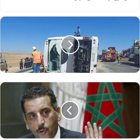
س
ا
ه
م
ف
ي
ت
ف
ك