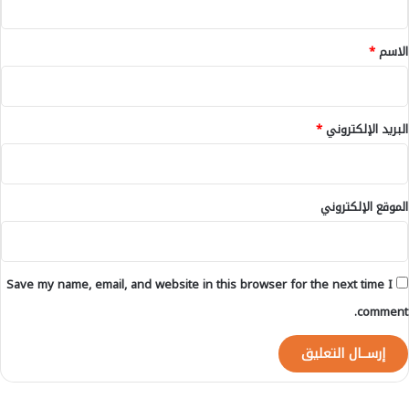
ل
ق
س
ا
*
الاسم
*
ب
ق
ع
ب
البريد الإلكتروني
*
د
ا
ل
ح
الموقع الإلكتروني
ق
ا
ل
خ
Save my name, email, and website in this browser for the next time I
ي
ا
comment.
م