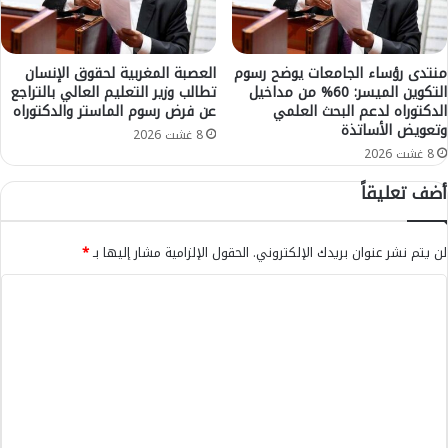
ي
ة
.
.
منتدى رؤساء الجامعات يوضح رسوم
العصبة المغربية لحقوق الإنسان
التكوين الميسر: 60% من مداخيل
تطالب وزير التعليم العالي بالتراجع
و
الدكتوراه لدعم البحث العلمي
عن فرض رسوم الماستر والدكتوراه
ف
وتعويض الأساتذة
ا
8 غشت 2026
ة
8 غشت 2026
م
أضف تعليقاً
د
ي
ر
لن يتم نشر عنوان بريدك الإلكتروني.
الحقول الإلزامية مشار إليها بـ
*
"
ا
ا
ل
ل
ب
س
ت
ي
ع
ج
"
ل
ا
ي