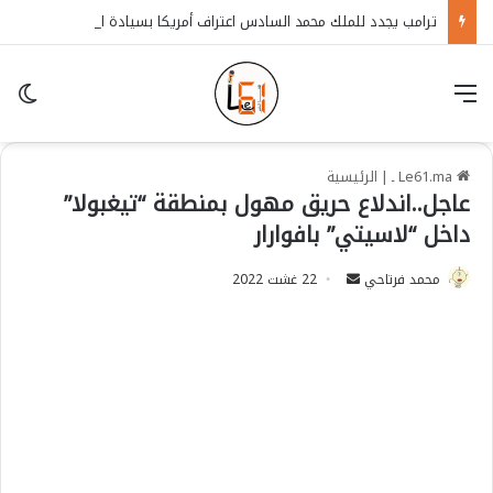
ترامب يجدد للملك محمد السادس اعتراف أمريكا بسيادة المغرب على الصحراء
قائمة
in
Le61.ma ـ
|
الرئيسية
عاجل..اندلاع حريق مهول بمنطقة “تيغبولا”
داخل “لاسيتي” بافوارار
محمد فرتاحي
S
22 غشت 2022
e
n
d
a
n
e
m
a