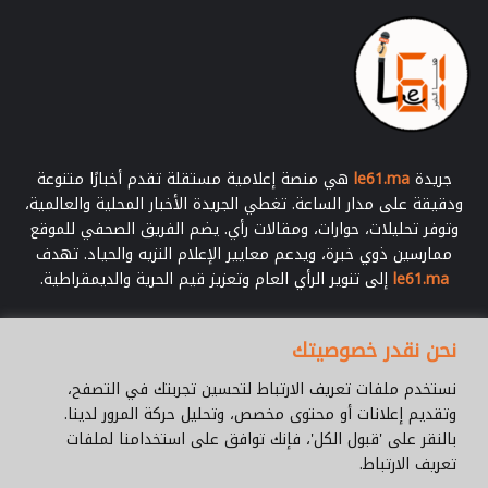
جريدة
le61.ma
هي منصة إعلامية مستقلة تقدم أخبارًا متنوعة
ودقيقة على مدار الساعة. تغطي الجريدة الأخبار المحلية والعالمية،
وتوفر تحليلات، حوارات، ومقالات رأي. يضم الفريق الصحفي للموقع
ممارسين ذوي خبرة، ويدعم معايير الإعلام النزيه والحياد. تهدف
le61.ma
إلى تنوير الرأي العام وتعزيز قيم الحرية والديمقراطية.
أدخل
نحن نقدر خصوصيتك
بريدك
الإلكتروني
نستخدم ملفات تعريف الارتباط لتحسين تجربتك في التصفح،
وتقديم إعلانات أو محتوى مخصص، وتحليل حركة المرور لدينا.
بالنقر على 'قبول الكل'، فإنك توافق على استخدامنا لملفات
تعريف الارتباط.