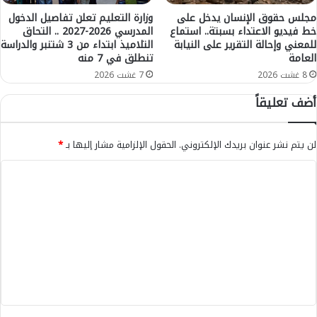
ل
ا
ا
مجلس حقوق الإنسان يدخل على
وزارة التعليم تعلن تفاصيل الدخول
ق
خط فيديو الاعتداء بسبتة.. استماع
المدرسي 2026-2027 .. التحاق
"
للمعني وإحالة التقرير على النيابة
التلاميذ ابتداء من 3 شتنبر والدراسة
ب
د
العامة
تنطلق في 7 منه
ة
ا
ا
خ
8 غشت 2026
7 غشت 2026
ل
ل
أضف تعليقاً
م
"
ر
ل
و
ا
لن يتم نشر عنوان بريدك الإلكتروني.
الحقول الإلزامية مشار إليها بـ
*
ر
س
ي
ي
ا
ة
ت
ل
ي
"
ت
ب
ع
ا
ف
ل
و
ي
ا
ق
ر
ا