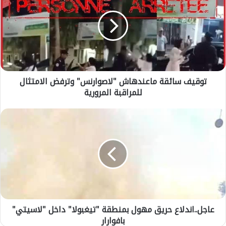
ق
ي
ف
س
ا
ئ
ق
توقيف سائقة ماعندهاش "لاصوارنس" وترفض الامتثال
ة
للمراقبة المرورية
م
ا
ع
ع
ن
ا
د
ج
ه
ل
ا
.
ش
.
"
ا
ل
ن
ا
د
ص
عاجل..اندلاع حريق مهول بمنطقة "تيغبولا" داخل "لاسيتي"
ل
و
بافوارار
ا