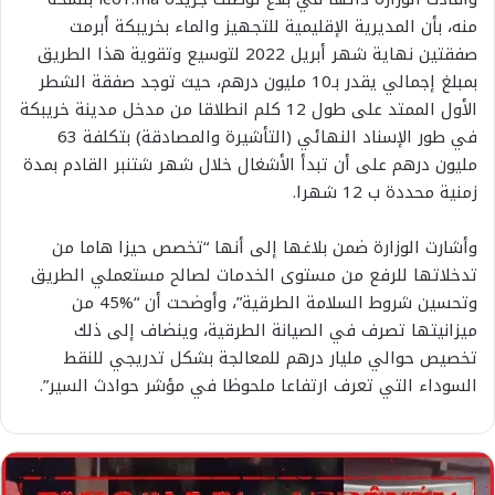
منه، بأن المديرية الإقليمية للتجهيز والماء بخريبكة أبرمت
صفقتين نهاية شهر أبريل 2022 لتوسيع وتقوية هذا الطريق
بمبلغ إجمالي يقدر بـ10 مليون درهم، حيث توجد صفقة الشطر
الأول الممتد على طول 12 كلم انطلاقا من مدخل مدينة خريبكة
في طور الإسناد النهائي (التأشيرة والمصادقة) بتكلفة 63
مليون درهم على أن تبدأ الأشغال خلال شهر شتنبر القادم بمدة
زمنية محددة ب 12 شهرا.
وأشارت الوزارة ضمن بلاغها إلى أنها “تخصص حيزا هاما من
تدخلاتها للرفع من مستوى الخدمات لصالح مستعملي الطريق
وتحسين شروط السلامة الطرقية”، وأوضحت أن “%45 من
ميزانيتها تصرف في الصيانة الطرقية، وينضاف إلى ذلك
تخصيص حوالي مليار درهم للمعالجة بشكل تدريجي للنقط
السوداء التي تعرف ارتفاعا ملحوظا في مؤشر حوادث السير”.
ت
و