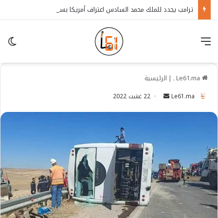
ترامب يجدد للملك محمد السادس اعتراف أمريكا بسيادة المغرب على الصحراء
قائمة
in
Le61.ma ـ
|
الرئيسية
Le61.ma
S
22 غشت 2022
e
n
d
a
n
e
m
a
i
l