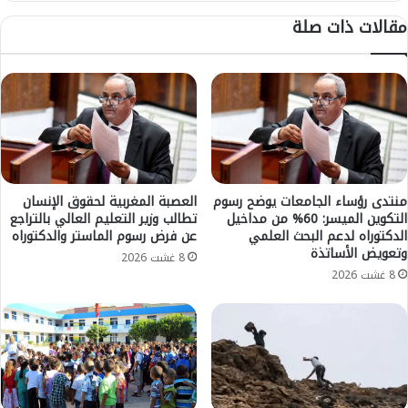
ا
ع
مقالات ذات صلة
ر
ح
ن
ر
س
ي
"
ق
و
م
ت
ه
ر
و
ف
ل
ض
ب
ا
م
منتدى رؤساء الجامعات يوضح رسوم
العصبة المغربية لحقوق الإنسان
ل
التكوين الميسر: 60% من مداخيل
تطالب وزير التعليم العالي بالتراجع
ن
الدكتوراه لدعم البحث العلمي
عن فرض رسوم الماستر والدكتوراه
ا
ط
وتعويض الأساتذة
م
ق
8 غشت 2026
ت
ة
8 غشت 2026
ث
"
ا
ت
ل
ي
ل
غ
ل
ب
م
و
ر