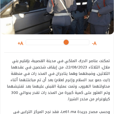
m
a
i
l
A+
A-
تمكنت عناصر الدرك الملكي في مدينة القصيبة، بإقليم بني
ملال، الثلاثاء 22/08/2023، من إيقاف شخصين في عقدهما
الثلاثين، وضبطهما وهما يتاجران في المخد رات في منطقة
(ايت حمو عبد السلام وإغرم لعلام) بعد أن تم مباغتتهما أثناء
محاولتهما الهروب. وتمت عملية القبض عليهما بعد تفتيشهما
وتم العثور على كمية كبيرة من المخد رات تقدر بحوالي 300
كيلوغرام من مخدر الشيرا.
وحسب مصدر جريدة Le61.ma، فقد نجح المركز الترابي في