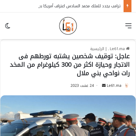
ترامب يجدد للملك محمد السادس اعتراف أمريكا بسيادة المغرب على الصحراء
قائمة
in
Le61.ma ـ
|
الرئيسية
عاجل: توقيف شخصين يشتبه تورطهم فى
الاتجار وحيازة اكثر من 300 كيلوغرام من المخد
رات نواحي بني ملال
Le61.ma
S
24 غشت 2023
e
n
d
a
n
e