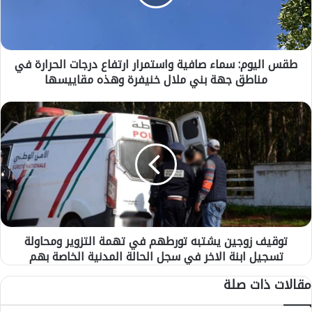
ي
و
م
:
طقس اليوم: سماء صافية واستمرار ارتفاع درجات الحرارة في
س
مناطق جهة بني ملال خنيفرة وهذه مقاييسها
م
ا
ء
ت
ص
و
ا
ق
ف
ي
ي
ف
ة
ز
و
و
ا
ج
س
ي
ت
توقيف زوجين يشتبه تورطهم في تهمة التزوير ومحاولة
ن
م
تسجيل ابنة الاخر في سجل الحالة المدنية الخاصة بهم
ي
ر
ش
مقالات ذات صلة
ا
ت
ر
ب