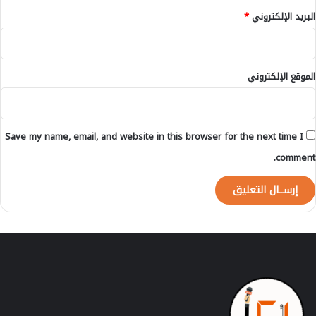
ذ
س
البريد الإلكتروني
*
ه
ج
م
ل
ق
ا
ا
ل
الموقع الإلكتروني
ي
ح
ي
ا
س
ل
ه
ة
Save my name, email, and website in this browser for the next time I
ا
ا
ل
comment.
م
د
ن
ي
ة
ا
ل
خ
ا
ص