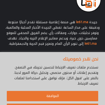
ة
ب
ه
م
جريدة
le61.ma
هي منصة إعلامية مستقلة تقدم أخبارًا متنوعة
ودقيقة على مدار الساعة. تغطي الجريدة الأخبار المحلية والعالمية،
وتوفر تحليلات، حوارات، ومقالات رأي. يضم الفريق الصحفي للموقع
ممارسين ذوي خبرة، ويدعم معايير الإعلام النزيه والحياد. تهدف
le61.ma
إلى تنوير الرأي العام وتعزيز قيم الحرية والديمقراطية.
أدخل
نحن نقدر خصوصيتك
بريدك
الإلكتروني
نستخدم ملفات تعريف الارتباط لتحسين تجربتك في التصفح،
وتقديم إعلانات أو محتوى مخصص، وتحليل حركة المرور لدينا.
بالنقر على 'قبول الكل'، فإنك توافق على استخدامنا لملفات
تعريف الارتباط.
© جميع الحقوق محفوظة 2026 |
Le61.ma
الموافقة
سياسة الخصوصية
فريق العمل
للإتصال
من نحن ؟
Cookie Policy