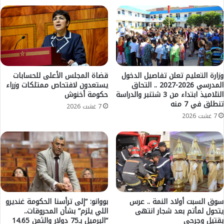
ا
ه
ر
ت
ت
و
ف
ر
ا
ط
ع
ه
د
م
ر
ف
وزارة التعليم تعلن تفاصيل الدخول
قضاة المجلس الأعلى للحسابات
ج
المدرسي 2026-2027 .. التحاق
يستعدون لافتحاص ممتلكات وزراء
ي
التلاميذ ابتداء من 3 شتنبر والدراسة
حكومة أخنوش
ا
ت
تنطلق في 7 منه
ت
ه
7 غشت 2026
ا
م
7 غشت 2026
ل
ة
ح
ا
ر
ل
ا
ت
ر
ز
ة
و
ف
ي
ي
ر
سوق السبت أولاد النمة .. عرس
بووانو: “إلى ترأسنا الحكومة غنديرو
م
يتحول لمأتم بعد شجار انتهى
اللي يلزم” بشأن المحروقات..
و
بقتيل وجرحى
“البرميل بـ75 دولار والثمن 14.65
ن
م