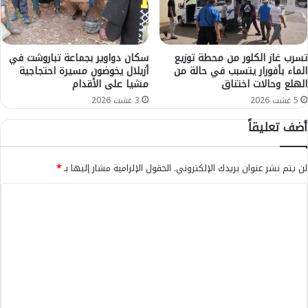
ة
ا
ا
ء
ل
ه
م
ا
تسرب غاز الكلور من محطة توزيع
سكان دواوير بجماعة تباروشت في
غ
ل
الماء بأفورار يتسبب في حالة من
أزيلال يخوضون مسيرة احتجاجية
ر
الهلع وحالات اختناق
مشيا على الأقدام
ل
ب
س
5 غشت 2026
3 غشت 2026
ا
ه
أضف تعليقاً
ل
ر
د
ة
ا
ا
لن يتم نشر عنوان بريدك الإلكتروني.
الحقول الإلزامية مشار إليها بـ
*
خ
ل
ل
ف
ا
ي
ن
ة
ل
ي
ت
ة
ت
ح
ب
ع
ق
م
ق
س
ل
أ
ر
ي
ع
ح