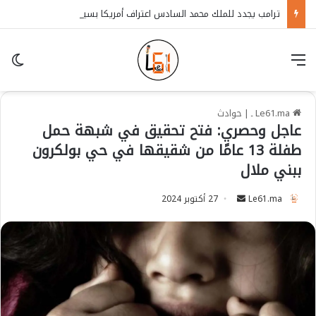
ترامب يجدد للملك محمد السادس اعتراف أمريكا بسيادة المغرب على الصحراء
قائمة
in
Le61.ma ـ
|
حوادث
عاجل وحصري: فتح تحقيق في شبهة حمل
طفلة 13 عامًا من شقيقها في حي بولكرون
ببني ملال
Le61.ma
S
27 أكتوبر 2024
e
n
d
a
n
e