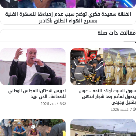
ا
س
ل
ع
أ
الفنانة سعيدة فكري توضح سبب عدم إحياءها للسهرة الفنية
ي
ق
بمسرح الهواء الطلق بأكادير
د
ل
ة
مقالات ذات صلة
ا
ف
ن
ك
ت
ر
ق
ي
ا
ت
د
و
ا
ض
ل
ح
ب
س
ل
ب
سوق السبت أولاد النمة .. عرس
ادريس شحتان: المجلس الوطني
د
يتحول لمأتم بعد شجار انتهى
للصحافة.. الذي نريد
ب
بقتيل وجرحى
ه
ع
6 غشت 2026
م
د
7 غشت 2026
و
م
س
إ
م
ح
ع
ي