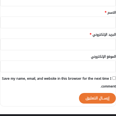
ل
ا
ق
ى
ل
*
الاسم
*
ا
ه
ر
و
ت
ا
ف
ء
البريد الإلكتروني
*
ا
ا
ع
ل
م
ط
ن
ل
ذ
الموقع الإلكتروني
ق
2
ب
0
أ
1
ك
5
Save my name, email, and website in this browser for the next time I
ا
د
comment.
ي
ر