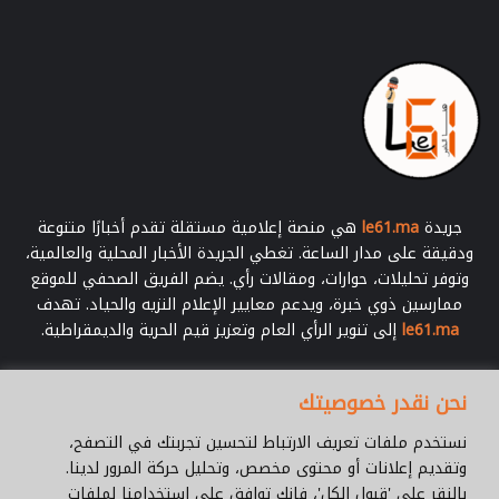
جريدة
le61.ma
هي منصة إعلامية مستقلة تقدم أخبارًا متنوعة
ودقيقة على مدار الساعة. تغطي الجريدة الأخبار المحلية والعالمية،
وتوفر تحليلات، حوارات، ومقالات رأي. يضم الفريق الصحفي للموقع
ممارسين ذوي خبرة، ويدعم معايير الإعلام النزيه والحياد. تهدف
le61.ma
إلى تنوير الرأي العام وتعزيز قيم الحرية والديمقراطية.
أدخل
نحن نقدر خصوصيتك
بريدك
الإلكتروني
نستخدم ملفات تعريف الارتباط لتحسين تجربتك في التصفح،
وتقديم إعلانات أو محتوى مخصص، وتحليل حركة المرور لدينا.
بالنقر على 'قبول الكل'، فإنك توافق على استخدامنا لملفات