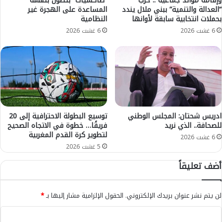
وإقامة موائد جماعية”.. حزب
“طاكسيات” بتطون بتهمة
ا
“العدالة والتنمية” ببني ملال يندد
المساعدة على الهجرة غير
ل
ل
بحملات انتخابية سابقة لأوانها
النظامية
ا
ح
ل
ر
6 غشت 2026
6 غشت 2026
و
ا
ق
ر
ص
ة
ب
ا
ة
ل
ت
د
ا
ن
د
ي
ادريس شحتان: المجلس الوطني
توسيع البطولة الاحترافية إلى 20
ل
للصحافة.. الذي نريد
فريقًا… خطوة في الاتجاه الصحيح
ا
لتطوير كرة القدم المغربية
ة
و
6 غشت 2026
ت
ا
5 غشت 2026
س
ل
أضف تعليقاً
ت
ع
ق
ل
ب
ي
لن يتم نشر عنوان بريدك الإلكتروني.
الحقول الإلزامية مشار إليها بـ
*
ل
ا
7
و
ا
3
ه