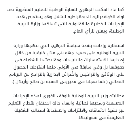
كما ندد المكتب الجهوي للنقابة الوطنية للتعليم المنضوية تحت
لواء الكونفدرالية الديمقراطية للشغل وهو يستعرض هذه
الإجراءات الخطيرة واللاقانونية التي تسلكها وزارة التربية
الوطنية، ويعلن للرأي العام.
استنكاره وإدانته بشدة سياسة الترهيب التي تنهجها وزارة
التربية الوطنية على صعيد جهة بني ملال خنيفرة من خلال
إصدارها للاستفسارات والتنبيهات ومقايضتها الشغيلة في
حقوقها بل وفي سابقة هي الأولى منها اشترطت الحصول
على الوثائق والتراخيص والأغراض الإدارية بالتراجع عن البرنامج
النضالي ( كما سجلنا في مديريتي الفقيه بن صالح وأزيلال ).
مطالبته وزير التربية الوطنية بالوقف الفوري لهذه الإجراءات
التعسفية وسحبها نهائيا، وانهاء حالة الاحتقان بقطاع التعليم
عبر تنفيذ الاتفاقات والالتزامات والاستجابة لمطالب الشغيلة
التعليمية في شموليتها.