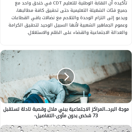
تأكيده أن النقابة الوطنية للتعليم CDT في خندق واحد مع
جميع فئات الشغيلة التعليمية حتى تحقيق كافة مطالبها،
ويدعو إلى التزام الوحدة والتلاحم مع نضالات باقي القطاعات
وعموم الجماهير الشعبية لأنها السبيل الوحيد لتحقيق الكرامة
والعدالة الاجتماعية والقضاء على الظلم والاستغلال.
م
و
ج
ة
ا
ل
ب
ر
‏‎موجة البرد...المراكز الاجتماعية ببني ملال وقصبة تادلة تستقبل
د
73 شخص بدون مأوى-التفاصيل-
.
.
.
ط