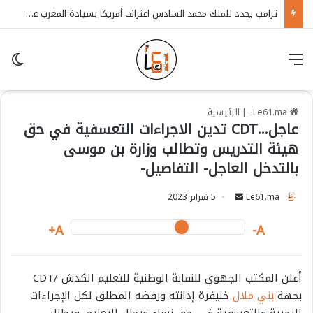
ترامب يجدد للملك محمد السادس اعتراف أمريكا بسيادة المغرب على الصحراء
قائمة
in
Le61.ma ـ
|
الرئيسية
عاجل…CDT تدين الاجراءات التعسفية في حق
هيئة التدريس وتطالب وزارة بن موسى
بالتدخل العاجل- التفاصيل-
Le61.ma
S
5 فبراير 2023
e
A+
A-
n
d
a
أعلن المكتب الجهوي للنقابة الوطنية للتعليم الكدش /CDT
n
بجهة
بني ملال
خنيفرة إدانته ورفضه المطلق لكل الإجراءات
e