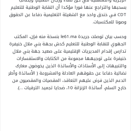
الزجرية والتعسفية في حق نساء ورجال التعليم، ويطالب
m
بسحبها والتراجع عنها فورا مؤكدا أن النقابة الوطنية للتعليم
a
CDT في خندق واحد مع الشغيلة التعليمية دفاعا عن الحقوق
i
وصونا للمكتسبات.
l
وحسب بيان توصلت جريدة le61.ma بنسخة منه فإن، المكتب
الجهوي للنقابة الوطنية للتعليم كدش بجهة بني ملال خنيفرة
تدارس إقدام المديريات الإقليمية على صعيد جهة بني ملال
خنيفرة على توجيهها مجموعة من الكتابات والاستفسارات
والتنبيهات إلى الأستاذات والأساتذة الذين يخوضون معارك
نضالية دفاعا عن حقوقهم العادلة والمشروعة ( الأساتذة وأطر
الدعم الذين فرض عليهم التعاقد، المقصيات والمقصيون من
خارج السلم، أساتذة الزنزانة 10، ضحايا تجميد الترقيات …).