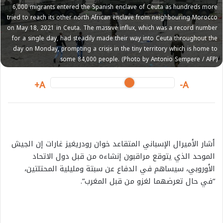
m
6,000 migrants entered the Spanish enclave of Ceuta as hundreds more
a
tried to reach its other north African enclave from neighbouring Morocco
i
on May 18, 2021 in Ceuta. The massive influx, which was a record number
l
for a single day, had steadily made their way into Ceuta throughout the
day on Monday, prompting a crisis in the tiny territory which is home to
some 84,000 people. (Photo by Antonio Sempere / AFP)
A+
A-
أشار الأميرال الإسباني المتقاعد خوان رودريغيز غارات إن الجيش
الموحد الذي يتوقع مراقبون إنشاءه من قبل دول الاتحاد
الأوروبي، سيساهم في الدفاع عن سبتة ومليلية المحتلتين،
“في حال تعرضهما لغزو من قبل المغرب”.