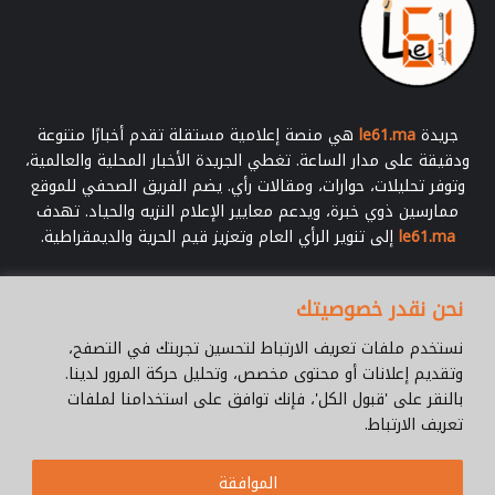
د
جريدة
le61.ma
هي منصة إعلامية مستقلة تقدم أخبارًا متنوعة
ودقيقة على مدار الساعة. تغطي الجريدة الأخبار المحلية والعالمية،
وتوفر تحليلات، حوارات، ومقالات رأي. يضم الفريق الصحفي للموقع
ممارسين ذوي خبرة، ويدعم معايير الإعلام النزيه والحياد. تهدف
le61.ma
إلى تنوير الرأي العام وتعزيز قيم الحرية والديمقراطية.
أدخل
نحن نقدر خصوصيتك
بريدك
الإلكتروني
نستخدم ملفات تعريف الارتباط لتحسين تجربتك في التصفح،
وتقديم إعلانات أو محتوى مخصص، وتحليل حركة المرور لدينا.
بالنقر على 'قبول الكل'، فإنك توافق على استخدامنا لملفات
تعريف الارتباط.
© جميع الحقوق محفوظة 2026 |
Le61.ma
الموافقة