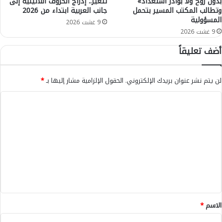
بدون روح ولا بوادر استعداد»
تتغير.. إدراج الحروف اللاتينية إلى
ة
وتطالب المكتب المسير بتحمل
جانب العربية ابتداء من 2026
و
المسؤولية
ع
9 غشت 2026
د
9 غشت 2026
م
أضف تعليقاً
ا
ل
ت
لن يتم نشر عنوان بريدك الإلكتروني.
الحقول الإلزامية مشار إليها بـ
*
ر
خ
ا
ي
ل
ص
إ
ت
ل
ع
ا
ل
ل
ل
ي
ج
ق
م
ع
*
الاسم
*
ي
ا