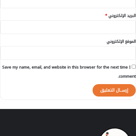
ت
ا
البريد الإلكتروني
*
ل
م
ر
خ
الموقع الإلكتروني
ص
ل
ه
ا
Save my name, email, and website in this browser for the next time I
ب
ب
comment.
ن
ا
ء
ا
ل
م
س
ا
ج