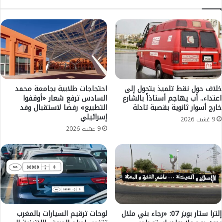
ر
ا
خ
خ
ل
ل
ا
ا
ل
ل
ا
م
ل
س
ـ
ا
2
ج
خلاف حول نقط تلميذ يتحول إلى
احتجاجات طلابية بجامعة محمد
4
اعتداء.. أب يهاجم أستاذاً بالشارع
السادس ترفع شعار «أوقفوا
د
خارج أسوار ثانوية بقصبة تادلة
التطبيع» رفضا لاستقبال وفد
س
ب
إسرائيلي
ا
إ
9 غشت 2026
ع
ق
9 غشت 2026
ة
ل
ا
ي
ل
م
م
خ
ا
ن
ض
ي
ي
ف
ة
ر
إلترا ستار بويز 07: «رجاء بني ملال
لوحات ترقيم السيارات بالمغرب