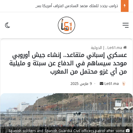
ترامب يجدد للملك محمد السادس اعتراف أمريكا بسيادة المغرب على الصحراء
قائمة
in
Le61.ma ـ
|
الدولية
عسكري إسباني متقاعد.. إنشاء جيش أوروبي
موحد سيساهم في الدفاع عن سبتة و مليلية
من أي غزو محتمل من المغرب
Le61.ma
S
9 مارس 2025
e
n
d
a
n
e
Spanish soldiers and Spanish Guardia Civil officers patrol after some